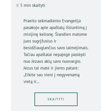
5 min skaityti
Praeito sekmadienio Evangelija
pasakojo apie apaštalų išsiuntimą į
misijinę kelionę. Šiandien matome
juos sugrįžusius ir
besidžiaugiančius savo laimėjimais.
Tačiau apaštalai nepajėgė paslėpti
nuo Jėzaus akių savo nuovargio.
Jėzus tai matė ir jiems patarė:
„Eikite sau vieni į negyvenamą
vietą ir…
SKAITYTI