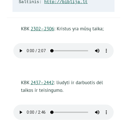
Šaltinis: 
http://biblija.lt
KBK
2302–2306
: Kristus yra mūsų taika;
KBK
2437–2442
: liudyti ir darbuotis dėl
taikos ir teisingumo.