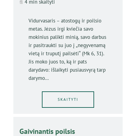
4 min skaityti
Vidurvasaris – atostogų ir poilsio
metas. Jėzus irgi kviečia savo
mokinius palikti minią, savo darbus
ir pasitraukti su juo į „negyvenamą
vietą ir truputį pailsėti“ (Mk 6, 31).
Jis moko juos to, ką ir pats
darydavo: išlaikyti pusiausvyrą tarp
darymo…
SKAITYTI
Gaivinantis poilsis