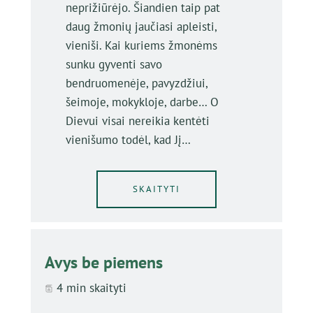
neprižiūrėjo. Šiandien taip pat
daug žmonių jaučiasi apleisti,
vieniši. Kai kuriems žmonėms
sunku gyventi savo
bendruomenėje, pavyzdžiui,
šeimoje, mokykloje, darbe… O
Dievui visai nereikia kentėti
vienišumo todėl, kad Jį…
SKAITYTI
Avys be piemens
4 min skaityti