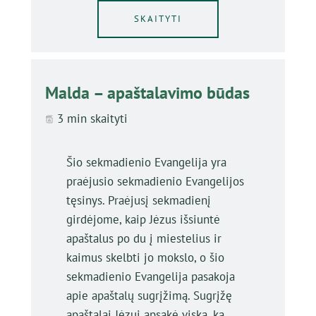
SKAITYTI
Malda – apaštalavimo būdas
3 min skaityti
Šio sekmadienio Evangelija yra
praėjusio sekmadienio Evangelijos
tęsinys. Praėjusį sekmadienį
girdėjome, kaip Jėzus išsiuntė
apaštalus po du į miestelius ir
kaimus skelbti jo mokslo, o šio
sekmadienio Evangelija pasakoja
apie apaštalų sugrįžimą. Sugrįžę
apaštalai Jėzui apsakė viską, ką