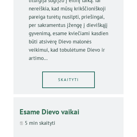
liturgija sugrįžo į eilinį laiką. Tai
nereiškia, kad mūsų krikščioniškoji
pareiga turėtų nusilpti, priešingai,
per sakramentus įžengę į dieviškąjį
gyvenimą, esame kviečiami kasdien
būti atsivėrę Dievo malonės
veikimui, kad tobulėtume Dievo ir
artimo…
SKAITYTI
Esame Dievo vaikai
5 min skaityti