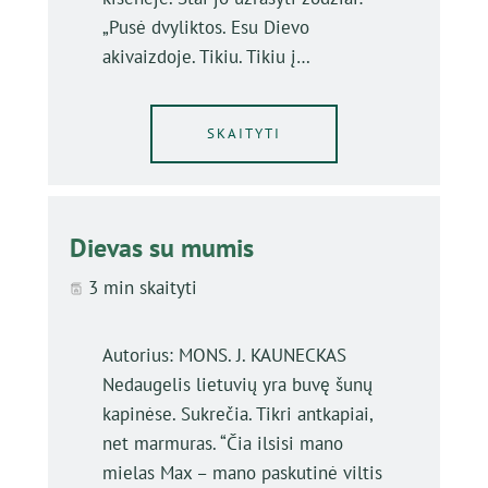
„Pusė dvyliktos. Esu Dievo
akivaizdoje. Tikiu. Tikiu į…
SKAITYTI
Dievas su mumis
3 min skaityti
Autorius: MONS. J. KAUNECKAS
Nedaugelis lietuvių yra buvę šunų
kapinėse. Sukrečia. Tikri antkapiai,
net marmuras. “Čia ilsisi mano
mielas Max – mano paskutinė viltis