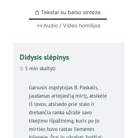
Tekstai su balso sinteze
Audio / Video homilijos
Didysis slėpinys
5 min skaityti
Garsusis mąstytojas B. Paskalis,
jaudamas artėjančią mirtį, atsikėlė
iš lovos, atsisėdo prie stalo ir
drebančia ranka užrašė savo
tikėjimo išpažinimą, kuris po jo
mirties buvo rastas liemenės
kišenėje. Štai jo užrašyti žodžiai: