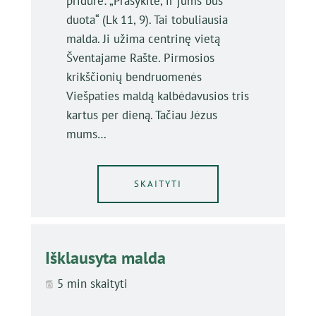
pridūrė: „Prašykite, ir jums bus
duota“ (Lk 11, 9). Tai tobuliausia
malda. Ji užima centrinę vietą
Šventajame Rašte. Pirmosios
krikščionių bendruomenės
Viešpaties maldą kalbėdavusios tris
kartus per dieną. Tačiau Jėzus
mums…
SKAITYTI
Išklausyta malda
5 min skaityti