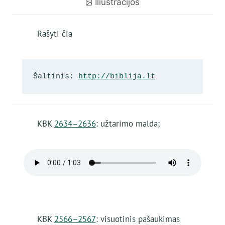
Iliustracijos
Rašyti čia
Šaltinis: 
http://biblija.lt
KBK
2634–2636
: užtarimo malda;
KBK
2566–2567
: visuotinis pašaukimas