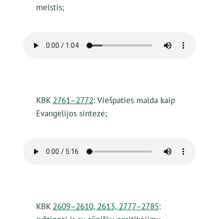
melstis;
KBK
2761–2772
: Viešpaties malda kaip
Evangelijos sintezė;
KBK
2609–2610, 2613, 2777–2785
: