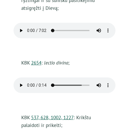
ryžtingai ir su sūnišku pasitikėjimu
atsigręžti į Dievą;
KBK
2654
:
lectio divina
;
KBK
537, 628, 1002, 1227
: Krikštu
palaidoti ir prikelti;