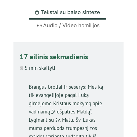
Tekstai su balso sinteze
Audio / Video homilijos
17 eilinis sekmadienis
5 min skaityti
Brangūs broliai ir seserys: Mes ką
tik evangelijoje pagal Luką
girdėjome Kristaus mokymą apie
vadinamą „Viešpaties Maldą“.
Lyginant su šv. Matu, Šv. Lukas
mums perduoda trumpesnį tos
maldos variantą sudarytą tik iš