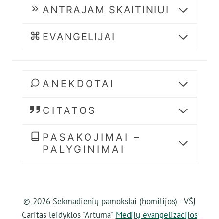
ANTRAJAM SKAITINIUI
EVANGELIJAI
ANEKDOTAI
CITATOS
PASAKOJIMAI –
PALYGINIMAI
© 2026 Sekmadienių pamokslai (homilijos) - VŠĮ
Caritas leidyklos "Artuma"
Medijų evangelizacijos