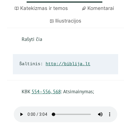
Katekizmas ir temos
Komentarai
Iliustracijos
Rašyti čia
Šaltinis: 
http://biblija.lt
KBK
554–556, 568
: Atsimainymas;