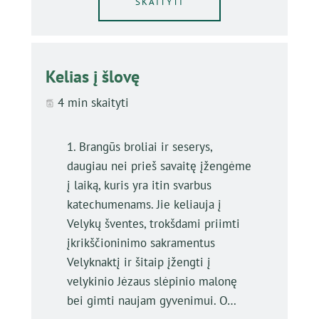
SKAITYTI
Kelias į šlovę
4 min skaityti
1. Brangūs broliai ir seserys,
daugiau nei prieš savaitę įžengėme
į laiką, kuris yra itin svarbus
katechumenams. Jie keliauja į
Velykų šventes, trokšdami priimti
įkrikščioninimo sakramentus
Velyknaktį ir šitaip įžengti į
velykinio Jėzaus slėpinio malonę
bei gimti naujam gyvenimui. O…