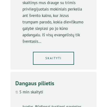
skaitinys mus drauge su trimis
privilegijuotais mokiniais perkelia
ant švento kalno, kur Jėzus
trumpam parodo, kokia dieviškumo
galybė slepiasi po jo kūno
apdangalu. Iš visų evangelistų tik
šventasis…
SKAITYTI
Dangaus pilietis
5 min skaityti
Įvadas. Būdingai turtingi gavėnios