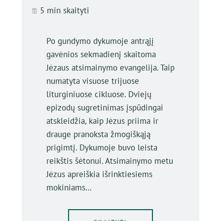
5 min skaityti
Po gundymo dykumoje antrąjį
gavėnios sekmadienį skaitoma
Jėzaus atsimainymo evangelija. Taip
numatyta visuose trijuose
liturginiuose cikluose. Dviejų
epizodų sugretinimas įspūdingai
atskleidžia, kaip Jėzus priima ir
drauge pranoksta žmogiškąją
prigimtį. Dykumoje buvo leista
reikštis šėtonui. Atsimainymo metu
Jėzus apreiškia išrinktiesiems
mokiniams…