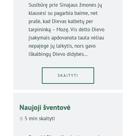
Susibūrę prie Sinajaus žmonės jų
klausėsi su pagarbia baime, net
prašė, kad Dievas kalbėtų per
tarpininką – Mozę. Vis dėlto Dievo
įsakymais apdovanota tauta vėliau
nepajėgė jų laikytis, nors gavo
iškalbingų Dievo didybės…
SKAITYTI
Naujoji šventovė
5 min skaityti