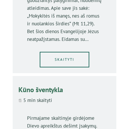
guodžiantys palyginimai, nuodėmių
atleidimas. Apie save jis sakė:
„Mokykitės iš manęs, nes aš romus
ir nuolankios širdies” (Mt 11,29).
Bet šios dienos Evangelijoje Jėzus
neatpažįstamas. Eidamas su…
SKAITYTI
Kūno šventykla
5 min skaityti
Pirmajame skaitinyje girdėjome
Dievo apreikštus dešimt įsakymų.