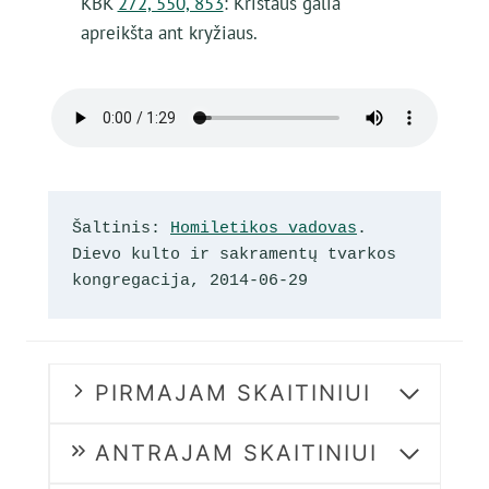
KBK
272, 550, 853
: Kristaus galia
apreikšta ant kryžiaus.
Šaltinis: 
Homiletikos vadovas
. 
Dievo kulto ir sakramentų tvarkos 
kongregacija, 2014-06-29
PIRMAJAM SKAITINIUI
ANTRAJAM SKAITINIUI