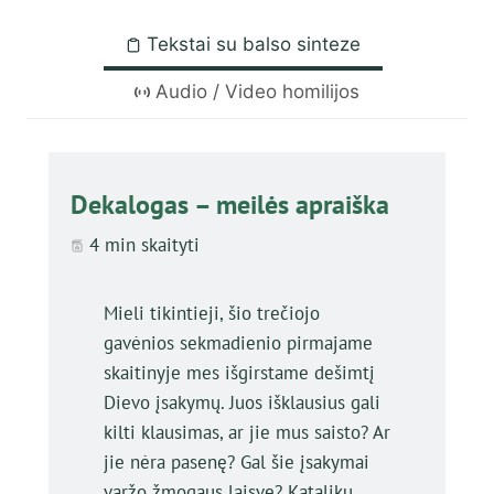
Tekstai su balso sinteze
Audio / Video homilijos
Dekalogas – meilės apraiška
4 min skaityti
Mieli tikintieji, šio trečiojo
gavėnios sekmadienio pirmajame
skaitinyje mes išgirstame dešimtį
Dievo įsakymų. Juos išklausius gali
kilti klausimas, ar jie mus saisto? Ar
jie nėra pasenę? Gal šie įsakymai
varžo žmogaus laisvę? Katalikų