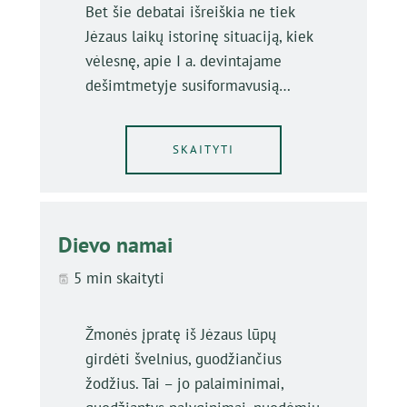
Bet šie debatai išreiškia ne tiek
Jėzaus laikų istorinę situaciją, kiek
vėlesnę, apie I a. devintajame
dešimtmetyje susiformavusią…
SKAITYTI
Dievo namai
5 min skaityti
Žmonės įpratę iš Jėzaus lūpų
girdėti švelnius, guodžiančius
žodžius. Tai – jo palaiminimai,