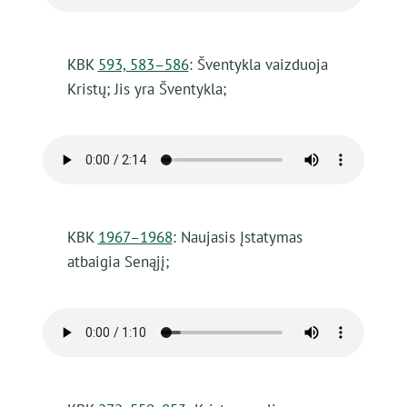
KBK
593, 583–586
: Šventykla vaizduoja
Kristų; Jis yra Šventykla;
KBK
1967–1968
: Naujasis Įstatymas
atbaigia Senąjį;