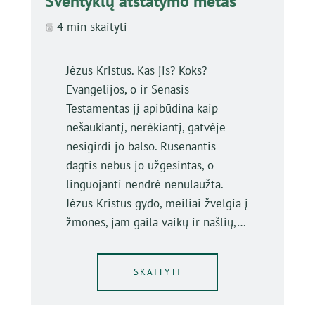
Šventyklų atstatymo metas
4 min skaityti
Jėzus Kristus. Kas jis? Koks?
Evangelijos, o ir Senasis
Testamentas jį apibūdina kaip
nešaukiantį, nerėkiantį, gatvėje
nesigirdi jo balso. Rusenantis
dagtis nebus jo užgesintas, o
linguojanti nendrė nenulaužta.
Jėzus Kristus gydo, meiliai žvelgia į
žmones, jam gaila vaikų ir našlių,…
SKAITYTI