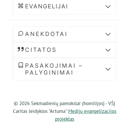
EVANGELIJAI
ANEKDOTAI
CITATOS
PASAKOJIMAI –
PALYGINIMAI
© 2026 Sekmadienių pamokslai (homilijos) - VŠĮ
Caritas leidyklos "Artuma"
Medijų evangelizacijos
projektas