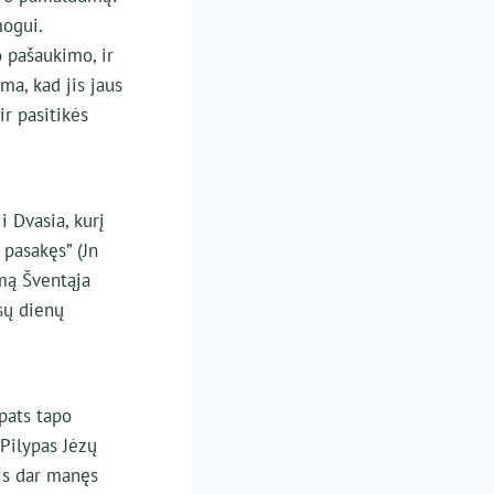
mogui.
 pašaukimo, ir
ma, kad jis jaus
r pasitikės
i Dvasia, kurį
 pasakęs” (Jn
imą Šventąja
sų dienų
pats tapo
Pilypas Jėzų
vis dar manęs