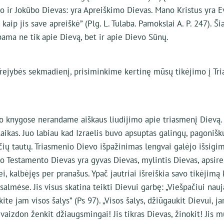
 ir Jokūbo Dievas: yra Apreiškimo Dievas. Mano Kristus yra E
į, kaip jis save apreiškė” (Plg. L. Tulaba. Pamokslai A. P. 247). 
ama ne tik apie Dievą, bet ir apie Dievo Sūnų.
Trejybės sekmadienį, prisiminkime kertinę mūsų tikėjimo į Tr
o knygose nerandame aiškaus liudijimo apie triasmenį Dievą.
aikas. Juo labiau kad Izraelis buvo apsuptas galingų, pagonišk
ių tautų. Triasmenio Dievo išpažinimas lengvai galėjo išsigimt
o Testamento Dievas yra gyvas Dievas, mylintis Dievas, apsire
, kalbėjęs per pranašus. Ypač jautriai išreiškia savo tikėjimą 
almėse. Jis visus skatina teikti Dievui garbę: „Viešpačiui nau
ite jam visos šalys” (Ps 97). „Visos šalys, džiūgaukit Dievui, j
ivaizdon ženkit džiaugsmingai! Jis tikras Dievas, žinokit! Jis m