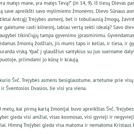
yra matęs mane, yra matęs Tėvą!” (Jn 14, 9). Iš tiesų Dievas pa
dą save apreikšti savo mylimiems žmonėms. Dievo Sūnaus asm
tiktai Antrąjį Trejybės asmenį, bet ir tobuliausią žmogų, žavin
r galėtume rasti kilnesnį, labiau vertą sekti idealą? Savo diev
augybei tikinčiųjų tampa gyvenimo įprasminimu. Gyvendama
damas žmonių žodžiais, jis mums tapo ir kelias, ir tiesa, ir g
suranda viską. Ypač į glaudžius santykius su juo sueiname dal
puotoje, priimdami jo kūną ir kraują.
kurio Švč. Trejybės asmens besiglaustume, artėtume prie visų
ir Šventosios Dvasios. Jie visi yra viena.
 metų, kai pirmą kartą žmonijai buvo apreikštas Švč. Trejybės
bei gieda visi amžiai, visas kosmosas, visi gyvieji ir negyvieji 
lai. Himną Trejybei gieda visa matoma ir nematoma Kristaus 