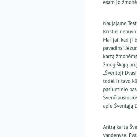
esam jo žmonės,
Naujajame Test
Kristus nebuvo 
Marijai, kad ji
pavadinsi Jėzum
kartą žmonėms a
žmogiškąją prig
„Šventoji Dvasi
todėl ir tavo k
pasiuntinio pasv
Švenčiausiosios
apie Šventąją D
Antrą kartą Šve
vandenyse. Evan