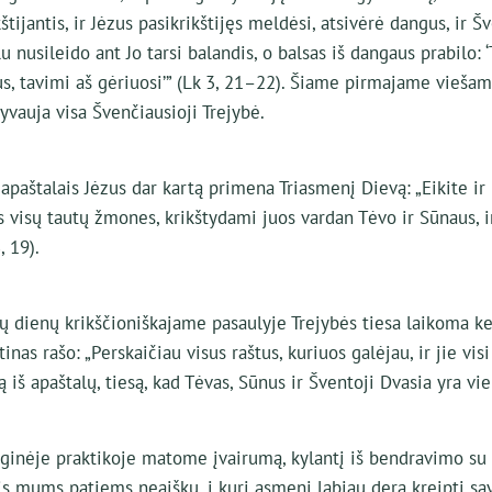
kštijantis, ir Jėzus pasikrikštijęs meldėsi, atsivėrė dangus, ir Š
u nusileido ant Jo tarsi balandis, o balsas iš dangaus prabilo:
s, tavimi aš gėriuosi’” (Lk 3, 21–22). Šiame pirmajame viešam
vauja visa Švenčiausioji Trejybė.
apaštalais Jėzus dar kartą primena Triasmenį Dievą: „Eikite ir
visų tautų žmones, krikštydami juos vardan Tėvo ir Sūnaus, i
, 19).
ų dienų krikščioniškajame pasaulyje Trejybės tiesa laikoma ke
tinas rašo: „Perskaičiau visus raštus, kuriuos galėjau, ir jie visi
ą iš apaštalų, tiesą, kad Tėvas, Sūnus ir Šventoji Dvasia yra vie
iginėje praktikoje matome įvairumą, kylantį iš bendravimo su 
is mums patiems neaišku, į kurį asmenį labiau dera kreipti 