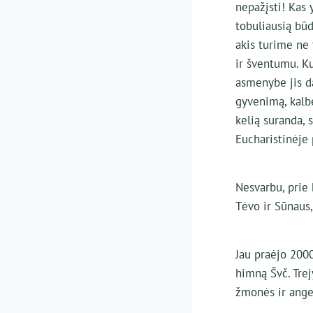
nepažįsti! Kas 
tobuliausią bū
akis turime ne 
ir šventumu. Ku
asmenybe jis d
gyvenimą, kalbė
kelią suranda, 
Eucharistinėje 
Nesvarbu, prie 
Tėvo ir Sūnaus, 
Jau praėjo 2000
himną Švč. Trejy
žmonės ir ange