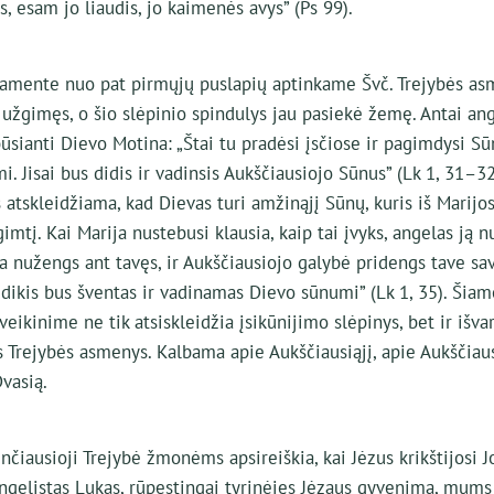
 esam jo liaudis, jo kaimenės avys” (Ps 99).
amente nuo pat pirmųjų puslapių aptinkame Švč. Trejybės asm
užgimęs, o šio slėpinio spindulys jau pasiekė žemę. Antai ang
 būsianti Dievo Motina: „Štai tu pradėsi įsčiose ir pagimdysi Sū
i. Jisai bus didis ir vadinsis Aukščiausiojo Sūnus” (Lk 1, 31–32
tskleidžiama, kad Dievas turi amžinąjį Sūnų, kuris iš Marijo
imtį. Kai Marija nustebusi klausia, kaip tai įvyks, angelas ją 
a nužengs ant tavęs, ir Aukščiausiojo galybė pridengs tave sav
ūdikis bus šventas ir vadinamas Dievo sūnumi” (Lk 1, 35). Šia
eikinime ne tik atsiskleidžia įsikūnijimo slėpinys, bet ir išvar
 Trejybės asmenys. Kalbama apie Aukščiausiąjį, apie Aukščiau
vasią.
nčiausioji Trejybė žmonėms apsireiškia, kai Jėzus krikštijosi 
gelistas Lukas, rūpestingai tyrinėjęs Jėzaus gyvenimą, mums l