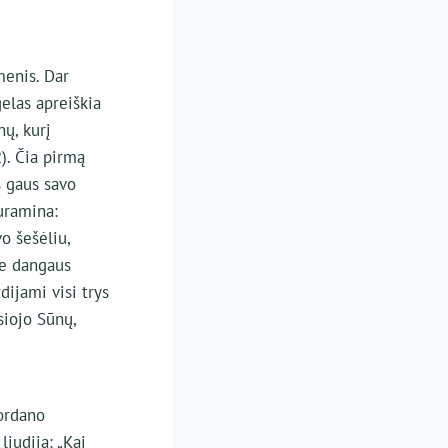
enis. Dar
elas apreiškia
nų, kurį
). Čia pirmą
s gaus savo
nuramina:
o šešėliu,
me dangaus
dijami visi trys
siojo Sūnų,
Jordano
iudija: „Kai