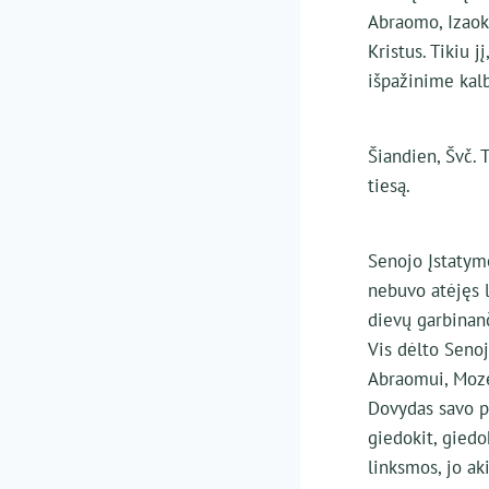
Abraomo, Izaoko
Kristus. Tikiu j
išpažinime kalb
Šiandien, Švč. 
tiesą.
Senojo Įstatym
nebuvo atėjęs l
dievų garbinanč
Vis dėlto Senoj
Abraomui, Mozei
Dovydas savo ps
giedokit, giedok
linksmos, jo ak