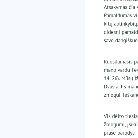
Atsakymas čia v
Pamaldumas vie
kitų aplinkybių
didesnį pamaldu
savo dangiškuo
Ruošdamasis pal
mano vardu Tėva
14, 26). Mūsų į
Dvasia. Jis ma
žmogui, ieškan
Vis dėlto tiesi
žmogumi, įsikū
prašė parodyti T