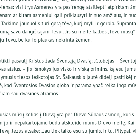
ienas: visi trys Asmenys yra pasirengę atsiliepti atpirktam ž
nam ar kitam asmeniui gali priklausyti ir nuo amžiaus, ir nuo
. Tarkime jaunuolis turi gerą tėvą, kurį myli ir gerbia. Supranta
mą savo dangiškajam Tėvui. Jis su meile kalbės „Tėve mūsų” i
ju Tėvu, be kurio plaukas nekrinta žemėn.
ikti pasaulį Kristus žada Šventąją Dvasią: „Globėjas – Šventoj
s atsiųs, – jis išmokys jus visko ir viską primins, ką esu jums
žymusis tiesos ieškotojas St. Šalkauskis jautė didelį pasitikėj
nė, kad Šventosios Dvasios globa ir parama ypač reikalinga mū
čiam sau dvasinės atramos.
ausias mūsų kelias į Dievą yra per Dievo Sūnaus asmenį, kuris 
nijo ir nepakartojamu būdu atskleidė mums Dievo meilę. Kai 
ėvą, Jėzus atsakė: „Jau tiek laiko esu su jumis, ir tu, Pilypai, 