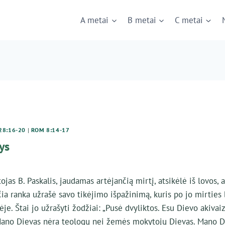
A metai
B metai
C metai
28:16-20
|
ROM 8:14-17
ys
ojas B. Paskalis, jaudamas artėjančią mirtį, atsikėlė iš lovos, 
čia ranka užrašė savo tikėjimo išpažinimą, kuris po jo mirties
je. Štai jo užrašyti žodžiai: „Pusė dvyliktos. Esu Dievo akivaiz
 Mano Dievas nėra teologų nei žemės mokytojų Dievas. Mano D