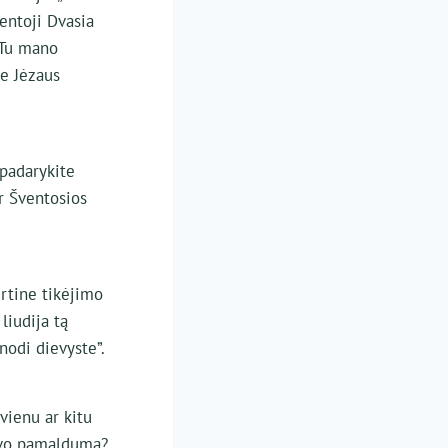
ventoji Dvasia
 ‘Tu mano
e Jėzaus
 padarykite
r Šventosios
rtine tikėjimo
 liudija tą
nodi dievyste”.
vienu ar kitu
savo pamaldumą?