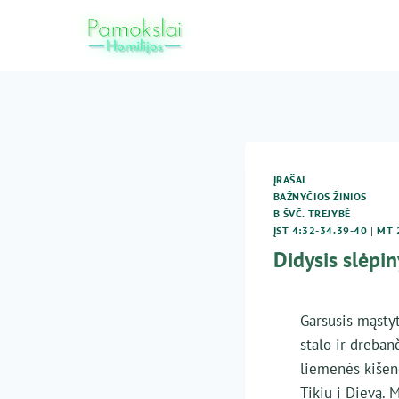
Skip
to
content
ĮRAŠAI
BAŽNYČIOS ŽINIOS
B ŠVČ. TREJYBĖ
ĮST 4:32-34.39-40
|
MT 
Didysis slėpin
Garsusis mąstyt
stalo ir dreban
liemenės kišenė
Tikiu į Dievą.