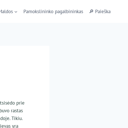
Maldos
Pamokslininko pagalbininkas
🔎 Paieška
atsisėdo prie
 buvo rastas
doje. Tikiu.
ievas yra