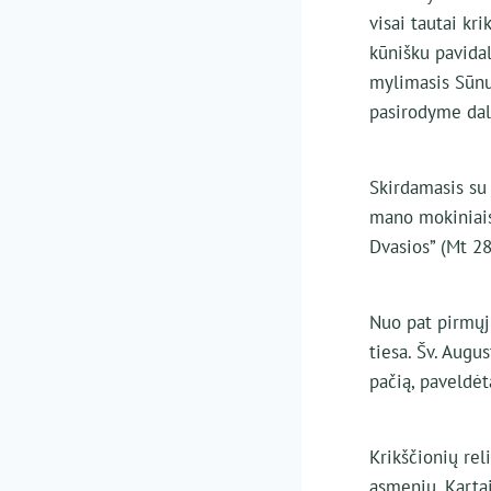
visai tautai kri
kūnišku pavidal
mylimasis Sūnu
pasirodyme daly
Skirdamasis su 
mano mokiniais 
Dvasios” (Mt 28
Nuo pat pirmųj
tiesa. Šv. Augus
pačią, paveldėt
Krikščionių rel
asmeniu. Karta