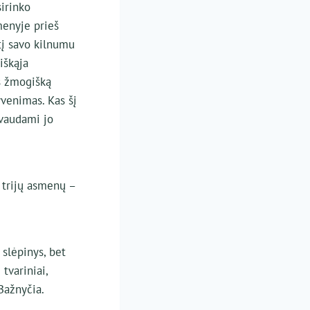
sirinko
enyje prieš
tį savo kilnumu
iškąja
s žmogišką
yvenimas. Kas šį
yvaudami jo
 trijų asmenų –
 slėpinys, bet
tvariniai,
Bažnyčia.