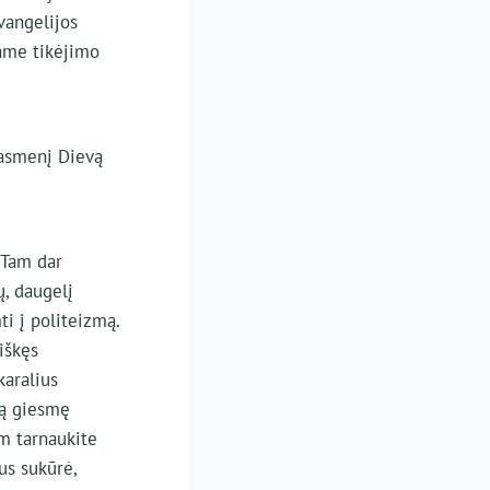
vangelijos
Šiame tikėjimo
iasmenį Dievą
 Tam dar
ų, daugelį
i į politeizmą.
iškęs
karalius
ją giesmę
am tarnaukite
us sukūrė,