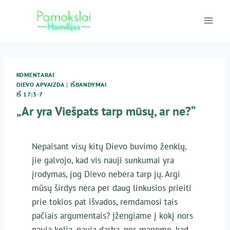
Skip
to
content
KOMENTARAI
DIEVO APVAIZDA
|
IŠBANDYMAI
IŠ 17:3-7
„Ar yra Viešpats tarp mūsų, ar ne?“
Nepaisant visų kitų Dievo buvimo ženklų,
jie galvojo, kad vis nauji sunkumai yra
įrodymas, jog Dievo nebėra tarp jų. Argi
mūsų širdys nėra per daug linkusios prieiti
prie tokios pat išvados, remdamosi tais
pačiais argumentais? Įžengiame į kokį nors
naują kelią, naują darbą, nes manome, kad