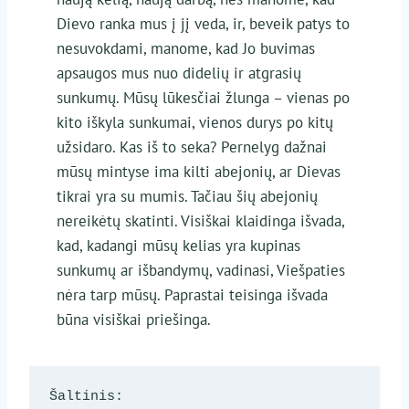
Dievo ranka mus į jį veda, ir, beveik patys to
nesuvokdami, manome, kad Jo buvimas
apsaugos mus nuo didelių ir atgrasių
sunkumų. Mūsų lūkesčiai žlunga – vienas po
kito iškyla sunkumai, vienos durys po kitų
užsidaro. Kas iš to seka? Pernelyg dažnai
mūsų mintyse ima kilti abejonių, ar Dievas
tikrai yra su mumis. Tačiau šių abejonių
nereikėtų skatinti. Visiškai klaidinga išvada,
kad, kadangi mūsų kelias yra kupinas
sunkumų ar išbandymų, vadinasi, Viešpaties
nėra tarp mūsų. Paprastai teisinga išvada
būna visiškai priešinga.
Šaltinis: 