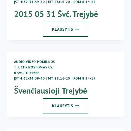
ĮST 4:32-34.39-40
|
MT 28:16-20
|
ROM 8:14-17
2015 05 31 Švč. Trejybė
2015
KLAUSYTIS
05
31
ŠVČ.
TREJYBĖ
AUDIO VIDEO HOMILIJOS
T. J. CHRIZOSTOMAS CSJ
B ŠVČ. TREJYBĖ
ĮST 4:32-34.39-40
|
MT 28:16-20
|
ROM 8:14-17
Švenčiausioji Trejybė
ŠVENČIAUSIOJI
KLAUSYTIS
TREJYBĖ