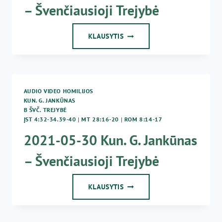
– Švenčiausioji Trejybė
2018-
KLAUSYTIS
05-
27
KUN.
G.
JANKŪNAS
AUDIO VIDEO HOMILIJOS
–
KUN. G. JANKŪNAS
ŠVENČIAUSIOJI
B ŠVČ. TREJYBĖ
TREJYBĖ
ĮST 4:32-34.39-40
|
MT 28:16-20
|
ROM 8:14-17
2021-05-30 Kun. G. Jankūnas
– Švenčiausioji Trejybė
2021-
KLAUSYTIS
05-
30
KUN.