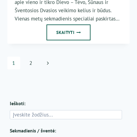
apie vieno ir tikro Dievo – Tėvo, Sūnaus ir
Šventosios Dvasios veikimo kelius ir būdus.
Vienas metų sekmadienis specialiai paskirtas…
MEILĖ
SKAITYTI
–
DURYS
Į
TREJYBĖS
Page
Next
1
2
SLĖPINĮ
navigation
Page
Ieškoti:
Sekmadienis / šventė: