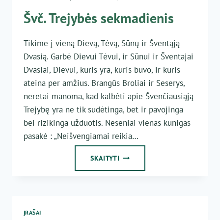
Švč. Trejybės sekmadienis
Tikime į vieną Dievą, Tėvą, Sūnų ir Šventąją
Dvasią. Garbė Dievui Tėvui, ir Sūnui ir Šventajai
Dvasiai, Dievui, kuris yra, kuris buvo, ir kuris
ateina per amžius. Brangūs Broliai ir Seserys,
neretai manoma, kad kalbėti apie Švenčiausiąją
Trejybę yra ne tik sudėtinga, bet ir pavojinga
bei rizikinga užduotis. Neseniai vienas kunigas
pasakė : „Neišvengiamai reikia…
ŠVČ.
SKAITYTI
TREJYBĖS
SEKMADIENIS
ĮRAŠAI