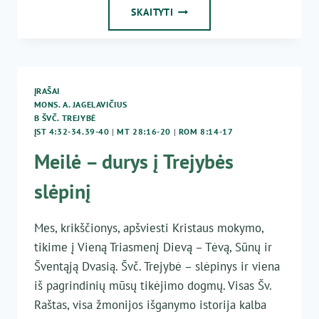
ŠVENČIAUSIOJI
SKAITYTI
TREJYBĖ
–
MŪSŲ
VILTIS
IR
ĮRAŠAI
DŽIAUGSMAS
MONS. A. JAGELAVIČIUS
B ŠVČ. TREJYBĖ
ĮST 4:32-34.39-40
|
MT 28:16-20
|
ROM 8:14-17
Meilė – durys į Trejybės
slėpinį
Mes, krikščionys, apšviesti Kristaus mokymo,
tikime į Vieną Triasmenį Dievą – Tėvą, Sūnų ir
Šventąją Dvasią. Švč. Trejybė – slėpinys ir viena
iš pagrindinių mūsų tikėjimo dogmų. Visas Šv.
Raštas, visa žmonijos išganymo istorija kalba