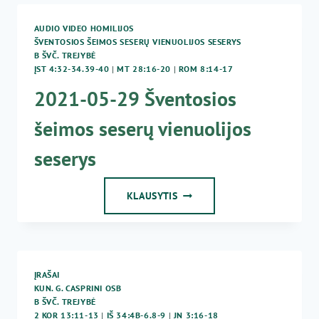
G.
JANKŪNAS
AUDIO VIDEO HOMILIJOS
–
ŠVENTOSIOS ŠEIMOS SESERŲ VIENUOLIJOS SESERYS
ŠVENČIAUSIOJI
B ŠVČ. TREJYBĖ
TREJYBĖ
ĮST 4:32-34.39-40
|
MT 28:16-20
|
ROM 8:14-17
2021-05-29 Šventosios
šeimos seserų vienuolijos
seserys
2021-
KLAUSYTIS
05-
29
ŠVENTOSIOS
ŠEIMOS
SESERŲ
ĮRAŠAI
VIENUOLIJOS
KUN. G. CASPRINI OSB
SESERYS
B ŠVČ. TREJYBĖ
2 KOR 13:11-13
|
IŠ 34:4B-6.8-9
|
JN 3:16-18