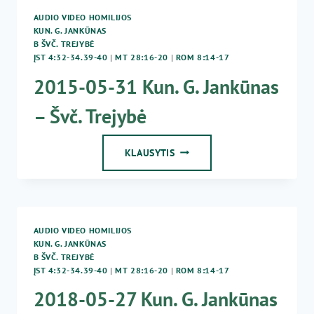
AUDIO VIDEO HOMILIJOS
KUN. G. JANKŪNAS
B ŠVČ. TREJYBĖ
ĮST 4:32-34.39-40
|
MT 28:16-20
|
ROM 8:14-17
2015-05-31 Kun. G. Jankūnas
– Švč. Trejybė
2015-
KLAUSYTIS
05-
31
KUN.
G.
JANKŪNAS
AUDIO VIDEO HOMILIJOS
–
KUN. G. JANKŪNAS
ŠVČ.
B ŠVČ. TREJYBĖ
TREJYBĖ
ĮST 4:32-34.39-40
|
MT 28:16-20
|
ROM 8:14-17
2018-05-27 Kun. G. Jankūnas