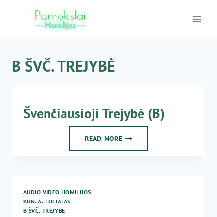
Skip
to
content
B ŠVČ. TREJYBĖ
Švenčiausioji Trejybė (B)
ŠVENČIAUSIOJI
READ MORE
TREJYBĖ
(B)
AUDIO VIDEO HOMILIJOS
KUN. A. TOLIATAS
B ŠVČ. TREJYBĖ