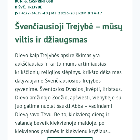
KUN. G. CASPRINI OSB
B ŠVČ. TREJYBĖ
ĮST 4:32-34.39-40
|
MT 28:16-20
|
ROM 8:14-17
Švenčiausioji Trejybė – mūsų
viltis ir džiaugsmas
Dievo kaip Trejybės apsireiškimas yra
aukščiausias ir kartu mums artimiausias
krikščionių religijos slėpinys. Krikšto dėka mes
dalyvaujame Švenčiausiosios Trejybės
gyvenime. Šventosios Dvasios įkvėpti, Kristaus,
Dievo amžinojo Žodžio, apšviesti, vienybėje su
juo galime nuolat šaukti Abba – vadindami
Dievą savo Tėvu. Be to, kiekvieną dieną ir
valandą beveik kiekvienoje maldoje, po
kiekvienos psalmės ir kiekvienu kryžiaus…