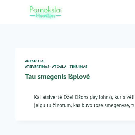
Skip
to
content
ANEKDOTAI
ATSIVERTIMAS - ATGAILA
|
TIKĖJIMAS
Tau smegenis išplovė
Kai atsivertė Džei Džons (Jay Johns), kuris v
jeigu tu žinotum, kas buvo tose smegenyse, tu