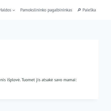
Maldos
Pamokslininko pagalbininkas
🔎 Paieška
enis išplovė. Tuomet jis atsakė savo mamai: