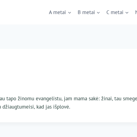
A metai
B metai
C metai
ėliau tapo žinomu evangelistu, jam mama sakė: žinai, tau smeg
 džiaugtumeisi, kad jas išplovė.