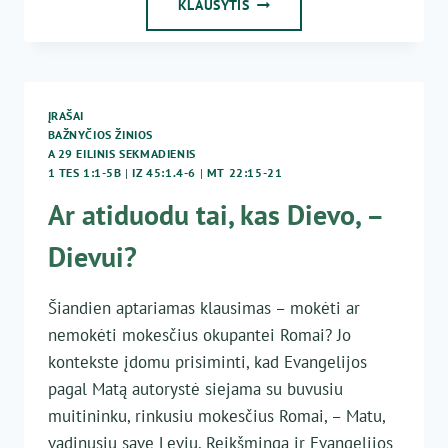
29
KLAUSYTIS
EILINIS
SEKMADIENIS
ĮRAŠAI
BAŽNYČIOS ŽINIOS
A 29 EILINIS SEKMADIENIS
1 TES 1:1-5B
|
IZ 45:1.4-6
|
MT 22:15-21
Ar atiduodu tai, kas Dievo, –
Dievui?
Šiandien aptariamas klausimas – mokėti ar
nemokėti mokesčius okupantei Romai? Jo
kontekste įdomu prisiminti, kad Evangelijos
pagal Matą autorystė siejama su buvusiu
muitininku, rinkusiu mokesčius Romai, – Matu,
vadinusiu save Leviu. Reikšminga ir Evangelijos