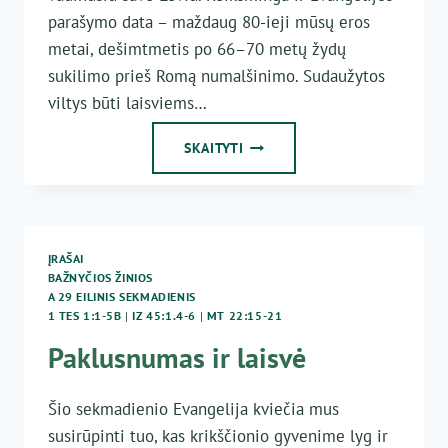
parašymo data – maždaug 80-ieji mūsų eros
metai, dešimtmetis po 66–70 metų žydų
sukilimo prieš Romą numalšinimo. Sudaužytos
viltys būti laisviems…
AR
SKAITYTI
ATIDUODU
TAI,
KAS
DIEVO,
–
ĮRAŠAI
DIEVUI?
BAŽNYČIOS ŽINIOS
A 29 EILINIS SEKMADIENIS
1 TES 1:1-5B
|
IZ 45:1.4-6
|
MT 22:15-21
Paklusnumas ir laisvė
Šio sekmadienio Evangelija kviečia mus
susirūpinti tuo, kas krikščionio gyvenime lyg ir