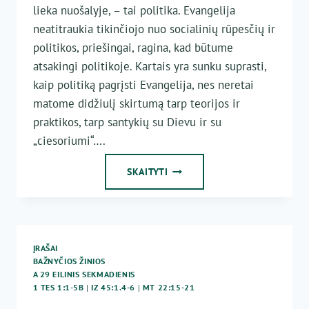
lieka nuošalyje, – tai politika. Evangelija
neatitraukia tikinčiojo nuo socialinių rūpesčių ir
politikos, priešingai, ragina, kad būtume
atsakingi politikoje. Kartais yra sunku suprasti,
kaip politiką pagrįsti Evangelija, nes neretai
matome didžiulį skirtumą tarp teorijos ir
praktikos, tarp santykių su Dievu ir su
„ciesoriumi“….
PAKLUSNUMAS
SKAITYTI
IR
LAISVĖ
ĮRAŠAI
BAŽNYČIOS ŽINIOS
A 29 EILINIS SEKMADIENIS
1 TES 1:1-5B
|
IZ 45:1.4-6
|
MT 22:15-21