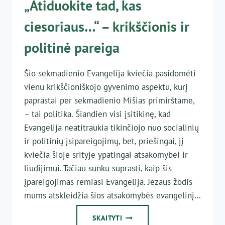
„Atiduokite tad, kas
ciesoriaus…“ – krikščionis ir
politinė pareiga
Šio sekmadienio Evangelija kviečia pasidomėti
vienu krikščioniškojo gyvenimo aspektu, kurį
paprastai per sekmadienio Mišias primirštame,
– tai politika. Šiandien visi įsitikinę, kad
Evangelija neatitraukia tikinčiojo nuo socialinių
ir politinių įsipareigojimų, bet, priešingai, jį
kviečia šioje srityje ypatingai atsakomybei ir
liudijimui. Tačiau sunku suprasti, kaip šis
įpareigojimas remiasi Evangelija. Jėzaus žodis
mums atskleidžia šios atsakomybės evangelinį…
„ATIDUOKITE
SKAITYTI