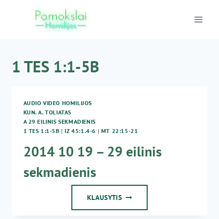
Skip
to
content
1 TES 1:1-5B
AUDIO VIDEO HOMILIJOS
KUN. A. TOLIATAS
A 29 EILINIS SEKMADIENIS
1 TES 1:1-5B
|
IZ 45:1.4-6
|
MT 22:15-21
2014 10 19 – 29 eilinis
sekmadienis
2014
KLAUSYTIS
10
19