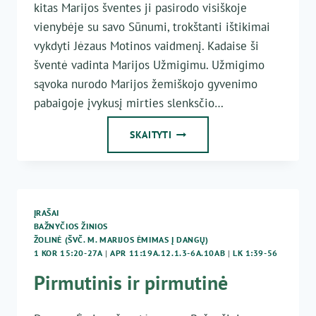
kitas Marijos šventes ji pasirodo visiškoje
vienybėje su savo Sūnumi, trokštanti ištikimai
vykdyti Jėzaus Motinos vaidmenį. Kadaise ši
šventė vadinta Marijos Užmigimu. Užmigimo
sąvoka nurodo Marijos žemiškojo gyvenimo
pabaigoje įvykusį mirties slenksčio…
ŠLOVINGASIS
SKAITYTI
„TEBŪNIE”
ĮRAŠAI
BAŽNYČIOS ŽINIOS
ŽOLINĖ (ŠVČ. M. MARIJOS ĖMIMAS Į DANGŲ)
1 KOR 15:20-27A
|
APR 11:19A.12.1.3-6A.10AB
|
LK 1:39-56
Pirmutinis ir pirmutinė