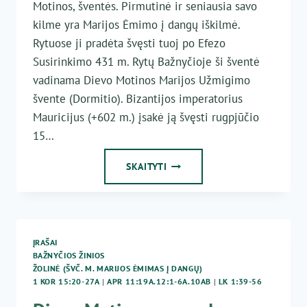
Motinos, šventės. Pirmutinė ir seniausia savo
kilme yra Marijos Ėmimo į dangų iškilmė.
Rytuose ji pradėta švęsti tuoj po Efezo
Susirinkimo 431 m. Rytų Bažnyčioje ši šventė
vadinama Dievo Motinos Marijos Užmigimo
švente (Dormitio). Bizantijos imperatorius
Mauricijus (+602 m.) įsakė ją švęsti rugpjūčio
15…
SEKTI
SKAITYTI
JĖZŲ
MERGELĖS
MARIJOS
PĖDOMIS
ĮRAŠAI
BAŽNYČIOS ŽINIOS
ŽOLINĖ (ŠVČ. M. MARIJOS ĖMIMAS Į DANGŲ)
1 KOR 15:20-27A
|
APR 11:19A.12:1-6A.10AB
|
LK 1:39-56