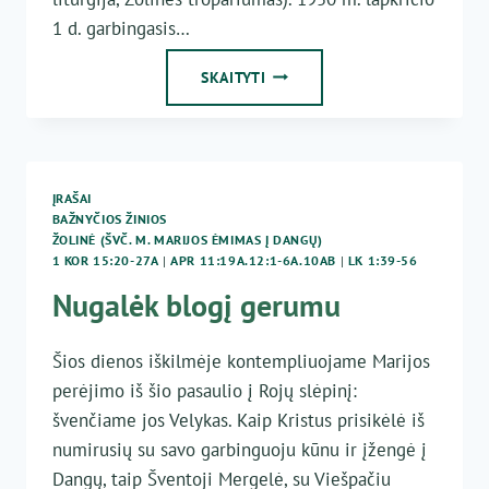
1 d. garbingasis…
ŽOLINĖS
SKAITYTI
IŠKILMĖ
ĮRAŠAI
BAŽNYČIOS ŽINIOS
ŽOLINĖ (ŠVČ. M. MARIJOS ĖMIMAS Į DANGŲ)
1 KOR 15:20-27A
|
APR 11:19A.12:1-6A.10AB
|
LK 1:39-56
Nugalėk blogį gerumu
Šios dienos iškilmėje kontempliuojame Marijos
perėjimo iš šio pasaulio į Rojų slėpinį:
švenčiame jos Velykas. Kaip Kristus prisikėlė iš
numirusių su savo garbinguoju kūnu ir įžengė į
Dangų, taip Šventoji Mergelė, su Viešpačiu