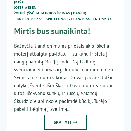
ĮRAŠAI
JOSEF WEBER
ŽOLINĖ (ŠVČ. M. MARIJOS ĖMIMAS Į DANGŲ)
1 KOR 15:20-27A
|
APR 11:19A.12:1-6A.10AB
|
LK 1:39-56
Mirtis bus sunaikinta!
Bažnyčia šiandien mums priešais akis iškelia
moterį atbaigtu pavidalu – su kūnu ir siela į
dangų paimtą Mariją. Todėl šią iškilmę
švenčiame vidurvasarį, derliaus nuėmimo metu.
Švenčiame moters, kuriai Dievas padarė didžių
dalykų, šventę. Išoriškai ji buvo moteris kaip ir
kitos. Išgyveno sunkių ir rūsčių valandų.
Skurdžioje aplinkoje pagimdė kūdikį. Turėjo
pakelti bėgimą į svetimą…
MIRTIS
SKAITYTI
BUS