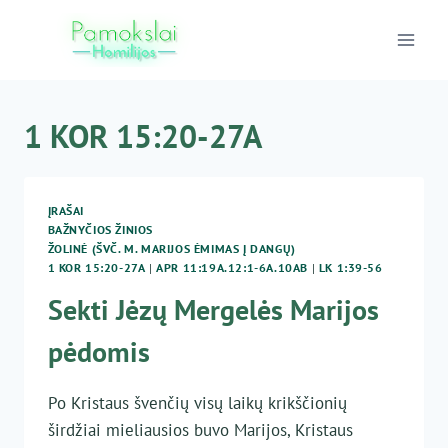
Skip
to
content
1 KOR 15:20-27A
ĮRAŠAI
BAŽNYČIOS ŽINIOS
ŽOLINĖ (ŠVČ. M. MARIJOS ĖMIMAS Į DANGŲ)
1 KOR 15:20-27A
|
APR 11:19A.12:1-6A.10AB
|
LK 1:39-56
Sekti Jėzų Mergelės Marijos
pėdomis
Po Kristaus švenčių visų laikų krikščionių
širdžiai mieliausios buvo Marijos, Kristaus