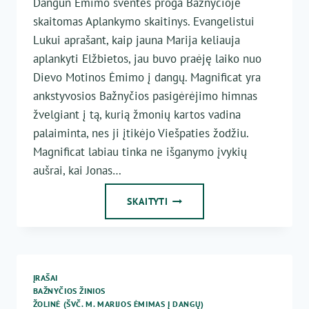
Dangun Ėmimo šventės proga Bažnyčioje
skaitomas Aplankymo skaitinys. Evangelistui
Lukui aprašant, kaip jauna Marija keliauja
aplankyti Elžbietos, jau buvo praėję laiko nuo
Dievo Motinos Ėmimo į dangų. Magnificat yra
ankstyvosios Bažnyčios pasigėrėjimo himnas
žvelgiant į tą, kurią žmonių kartos vadina
palaiminta, nes ji įtikėjo Viešpaties žodžiu.
Magnificat labiau tinka ne išganymo įvykių
aušrai, kai Jonas…
PIRMUTINIS
SKAITYTI
IR
PIRMUTINĖ
ĮRAŠAI
BAŽNYČIOS ŽINIOS
ŽOLINĖ (ŠVČ. M. MARIJOS ĖMIMAS Į DANGŲ)