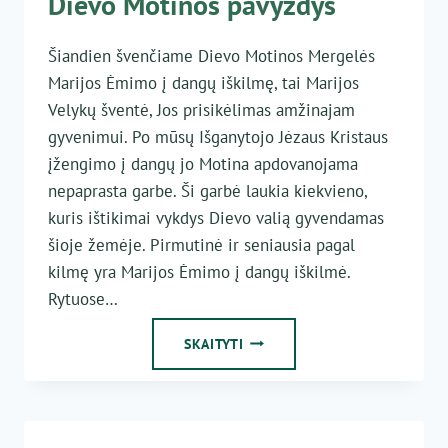
Dievo Motinos pavyzdys
Šiandien švenčiame Dievo Motinos Mergelės
Marijos Ėmimo į dangų iškilmę, tai Marijos
Velykų šventė, Jos prisikėlimas amžinajam
gyvenimui. Po mūsų Išganytojo Jėzaus Kristaus
įžengimo į dangų jo Motina apdovanojama
nepaprasta garbe. Ši garbė laukia kiekvieno,
kuris ištikimai vykdys Dievo valią gyvendamas
šioje žemėje. Pirmutinė ir seniausia pagal
kilmę yra Marijos Ėmimo į dangų iškilmė.
Rytuose…
DIEVO
SKAITYTI
MOTINOS
PAVYZDYS