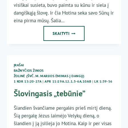
visiškai susieta, buvo paimta su kūnu ir siela į
dangiškąją šlovę. Ir čia Motina seka savo Sūnų ir
eina pirma mūsų. Šalia…
NUGALĖK
SKAITYTI
BLOGĮ
GERUMU
ĮRAŠAI
BAŽNYČIOS ŽINIOS
ŽOLINĖ (ŠVČ. M. MARIJOS ĖMIMAS Į DANGŲ)
1 KOR 15:20-27A
|
APR 11:19A.12.1.3-6A.10AB
|
LK 1:39-56
Šlovingasis „tebūnie”
Šiandien švančiame pergalės prieš mirtį dieną.
Šią pergalę Jėzus laimėjo Velykų dieną, o
šiandien į ją įsilieja jo Motina. Kaip ir per visas