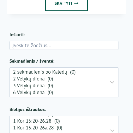
KAIP
SKAITYTI
ATRODĖ
MARIJA?
Ieškoti:
Sekmadienis / šventė:
Biblijos ištraukos: