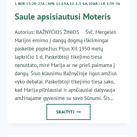
1 KOR 15:20-27A
|
APR 11:19A.12.1.3-6A.10AB
|
LK 1:39-56
Saule apsisiautusi Moteris
Autorius: BAŽNYČIOS ŽINIOS Švč. Mergelės
Marijos ėmimo į dangų dogmą iškilmingai
paskelbė popiežius Pijus XII 1950 metų
lapkričio 1 d. Paskelbtoji tikėjimo tiesa
nenustato, mirė Marija ar ne prieš paimama į
dangų. Šiuo klausimu Bažnyčioje ilgus amžius
vyko debatai. Paskelbtoji tikėjimo tiesa sako,
kad Marija pilniausiai ir apsčiausiai dalyvauja
amžinajame gyvenime su savo Sūnumi. Šis…
SAULE
SKAITYTI
APSISIAUTUSI
MOTERIS