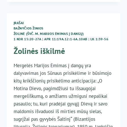
SUNAIKINTA!
ĮRAŠAI
BAŽNYČIOS ŽINIOS
ŽOLINĖ (ŠVČ. M. MARIJOS ĖMIMAS Į DANGŲ)
1 KOR 15:20-27A
|
APR 11:19A.12:1-6A.10AB
|
LK 1:39-56
Žolinės iškilmė
Mergelės Marijos Ėmimas į dangų yra
dalyvavimas jos Sūnaus prisikėlime ir būsimojo
kitų krikščionių prisikėlimo anticipacija: „O
Motina Dievo, pagimdžiusi tu išsaugojai
mergeliškumą, o amžiams užmigusi nepalikai
pasaulio; tu, kuri pradėjai gyvąjį Dievą ir savo
maldomis išvaduosi iš mirties mūsų sielas,
sugrįžai pas gyvybės Šaltinį“ (Bizantijos
liturgija, Žolinės tropariumas). 1950 m. lapkričio