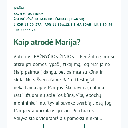
ĮRAŠAI
BAŽNYČIOS ŽINIOS
ŽOLINĖ (ŠVČ. M. MARIJOS ĖMIMAS Į DANGŲ)
1 KOR 15:20-27A
|
APR 11:19A.12.1.3-6A.10AB
|
LK 1:39-56
|
LK 11:27-28
Kaip atrodė Marija?
Autorius: BAŽNYČIOS ŽINIOS Per Žolinę norisi
atkreipti dėmesį ypač į tikėjimą, jog Marija ne
šiaip paimta į dangų, bet paimta su kūnu ir
siela. Nors Šventajame Rašte tiesiogiai
nekalbama apie Marijos iškeliavimą, galima
rasti užuominų apie jos kūną. Visų epochų
menininkai intuityviai suvokė svarbią tiesą, jog
Marija yra unikalaus grožio: Pulchra es.
Vėlyvaisiais viduramžiais pamokslininkai…