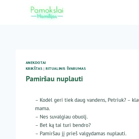
Skip
to
content
ANEKDOTAI
KRIKŠTAS
|
RITUALINIS ŠVARUMAS
Pamiršau nuplauti
– Kodėl geri tiek daug vandens, Petriuk? – kla
mama.
– Nes suvalgiau obuolį.
– Bet ką tai turi bendro?
– Pamiršau jį prieš valgydamas nuplauti.