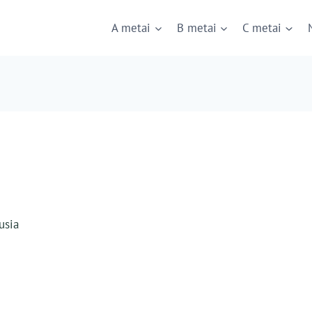
A metai
B metai
C metai
usia