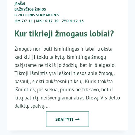
ĮRAŠAI
BAŽNYČIOS ŽINIOS
B 28 EILINIS SEKMADIENIS
IŠM 7:7-11
|
MK 10:17-30
|
ŽYD 4:12-13
Kur tikrieji žmogaus lobiai?
Žmogus nori būti išmintingas ir labai trokšta,
kad kiti jį tokiu laikytų. Išmintingą žmogų
pažįstame ne tik iš jo žodžių, bet ir iš elgesio.
Tikroji išmintis yra ieškoti tiesos apie žmogų,
pasaulį, siekti aukštesnių tikslų. Kuris trokšta
išminties, jos siekia, priims ne tik savo, bet ir
kitų patirtį, neišvengiamai atras Dievą. Vis dėlto
daiktų, spalvų,…
KUR
SKAITYTI
TIKRIEJI
ŽMOGAUS