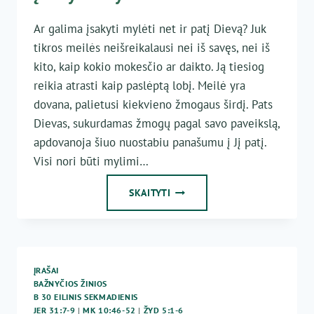
Ar galima įsakyti mylėti net ir patį Dievą? Juk
tikros meilės neišreikalausi nei iš savęs, nei iš
kito, kaip kokio mokesčio ar daikto. Ją tiesiog
reikia atrasti kaip paslėptą lobį. Meilė yra
dovana, palietusi kiekvieno žmogaus širdį. Pats
Dievas, sukurdamas žmogų pagal savo paveikslą,
apdovanoja šiuo nuostabiu panašumu į Jį patį.
Visi nori būti mylimi…
ĮSAKYTA
SKAITYTI
MYLĖTI
ĮRAŠAI
BAŽNYČIOS ŽINIOS
B 30 EILINIS SEKMADIENIS
JER 31:7-9
|
MK 10:46-52
|
ŽYD 5:1-6