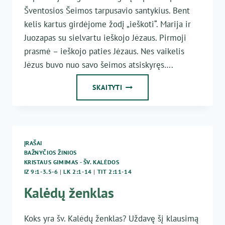
Šventosios Šeimos tarpusavio santykius. Bent
kelis kartus girdėjome žodį „ieškoti“. Marija ir
Juozapas su sielvartu ieškojo Jėzaus. Pirmoji
prasmė – ieškojo paties Jėzaus. Nes vaikelis
Jėzus buvo nuo savo šeimos atsiskyręs….
IEŠKOTI
SKAITYTI
ŠEIMOJE
ĮRAŠAI
BAŽNYČIOS ŽINIOS
KRISTAUS GIMIMAS - ŠV. KALĖDOS
IZ 9:1-3.5-6
|
LK 2:1-14
|
TIT 2:11-14
Kalėdų ženklas
Koks yra šv. Kalėdų ženklas? Uždavę šį klausimą