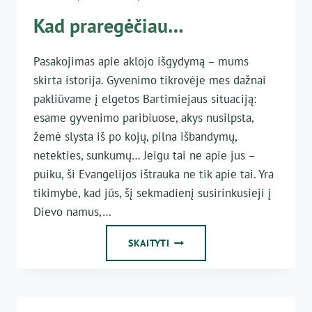
Kad praregėčiau…
Pasakojimas apie aklojo išgydymą – mums
skirta istorija. Gyvenimo tikrovėje mes dažnai
pakliūvame į elgetos Bartimiejaus situaciją:
esame gyvenimo paribiuose, akys nusilpsta,
žemė slysta iš po kojų, pilna išbandymų,
netekties, sunkumų… Jeigu tai ne apie jus –
puiku, ši Evangelijos ištrauka ne tik apie tai. Yra
tikimybė, kad jūs, šį sekmadienį susirinkusieji į
Dievo namus,…
KAD
SKAITYTI
PRAREGĖČIAU…