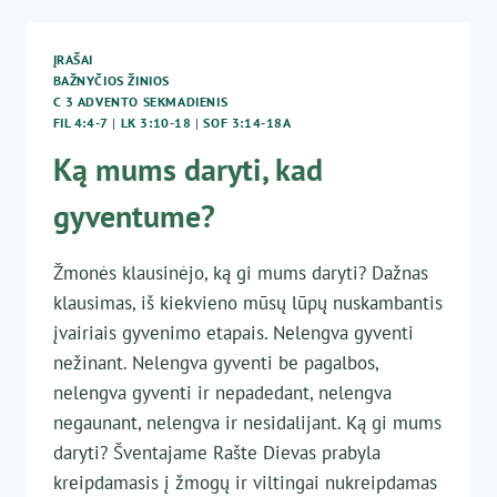
DIDŽIUS
DALYKUS
ĮRAŠAI
BAŽNYČIOS ŽINIOS
C 3 ADVENTO SEKMADIENIS
FIL 4:4-7
|
LK 3:10-18
|
SOF 3:14-18A
Ką mums daryti, kad
gyventume?
Žmonės klausinėjo, ką gi mums daryti? Dažnas
klausimas, iš kiekvieno mūsų lūpų nuskambantis
įvairiais gyvenimo etapais. Nelengva gyventi
nežinant. Nelengva gyventi be pagalbos,
nelengva gyventi ir nepadedant, nelengva
negaunant, nelengva ir nesidalijant. Ką gi mums
daryti? Šventajame Rašte Dievas prabyla
kreipdamasis į žmogų ir viltingai nukreipdamas