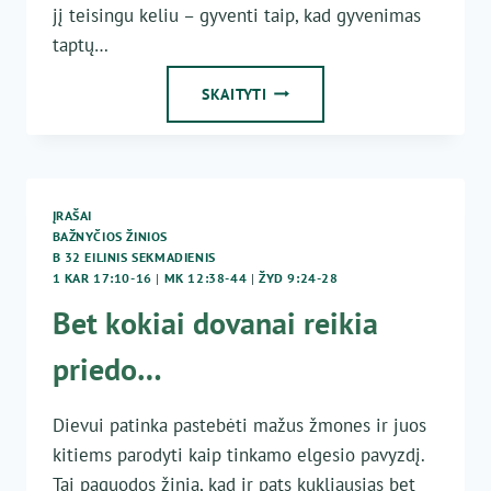
jį teisingu keliu – gyventi taip, kad gyvenimas
taptų…
KĄ
SKAITYTI
MUMS
DARYTI,
KAD
GYVENTUME?
ĮRAŠAI
BAŽNYČIOS ŽINIOS
B 32 EILINIS SEKMADIENIS
1 KAR 17:10-16
|
MK 12:38-44
|
ŽYD 9:24-28
Bet kokiai dovanai reikia
priedo…
Dievui patinka pastebėti mažus žmones ir juos
kitiems parodyti kaip tinkamo elgesio pavyzdį.
Tai paguodos žinia, kad ir pats kukliausias bet