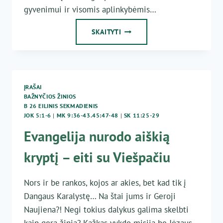
gyvenimui ir visomis aplinkybėmis…
ŠEIMA
SKAITYTI
–
DIEVO
PASITIKĖJIMO
DOVANA
ĮRAŠAI
BAŽNYČIOS ŽINIOS
B 26 EILINIS SEKMADIENIS
JOK 5:1-6
|
MK 9:36-43.45:47-48
|
SK 11:25-29
Evangelija nurodo aiškią
kryptį – eiti su Viešpačiu
Nors ir be rankos, kojos ar akies, bet kad tik į
Dangaus Karalystę… Na štai jums ir Geroji
Naujiena?! Negi tokius dalykus galima skelbti
kaip gerą žinią? Kažkas vykdo misiją be Jėzaus,