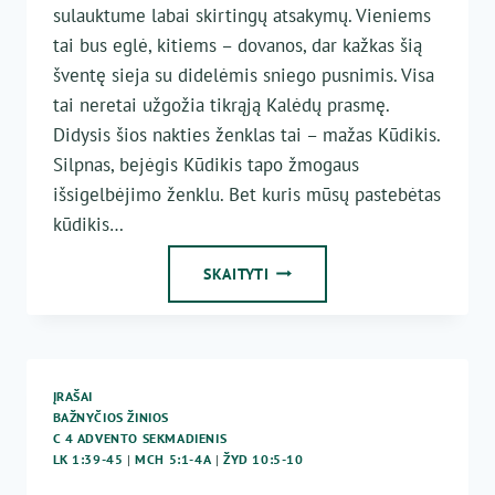
sulauktume labai skirtingų atsakymų. Vieniems
tai bus eglė, kitiems – dovanos, dar kažkas šią
šventę sieja su didelėmis sniego pusnimis. Visa
tai neretai užgožia tikrąją Kalėdų prasmę.
Didysis šios nakties ženklas tai – mažas Kūdikis.
Silpnas, bejėgis Kūdikis tapo žmogaus
išsigelbėjimo ženklu. Bet kuris mūsų pastebėtas
kūdikis…
KALĖDŲ
SKAITYTI
ŽENKLAS
ĮRAŠAI
BAŽNYČIOS ŽINIOS
C 4 ADVENTO SEKMADIENIS
LK 1:39-45
|
MCH 5:1-4A
|
ŽYD 10:5-10