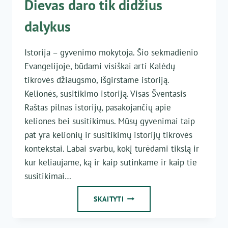
Dievas daro tik didžius
dalykus
Istorija – gyvenimo mokytoja. Šio sekmadienio
Evangelijoje, būdami visiškai arti Kalėdų
tikrovės džiaugsmo, išgirstame istoriją.
Kelionės, susitikimo istoriją. Visas Šventasis
Raštas pilnas istorijų, pasakojančių apie
keliones bei susitikimus. Mūsų gyvenimai taip
pat yra kelionių ir susitikimų istorijų tikrovės
kontekstai. Labai svarbu, kokį turėdami tikslą ir
kur keliaujame, ką ir kaip sutinkame ir kaip tie
susitikimai…
DIEVAS
SKAITYTI
DARO
TIK