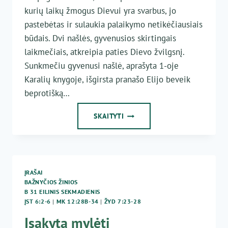
kurių laikų žmogus Dievui yra svarbus, jo
pastebėtas ir sulaukia palaikymo netikėčiausiais
būdais. Dvi našlės, gyvenusios skirtingais
laikmečiais, atkreipia paties Dievo žvilgsnį.
Sunkmečiu gyvenusi našlė, aprašyta 1-oje
Karalių knygoje, išgirsta pranašo Elijo beveik
beprotišką…
BET
SKAITYTI
KOKIAI
DOVANAI
REIKIA
PRIEDO…
ĮRAŠAI
BAŽNYČIOS ŽINIOS
B 31 EILINIS SEKMADIENIS
ĮST 6:2-6
|
MK 12:28B-34
|
ŽYD 7:23-28
Įsakyta mylėti