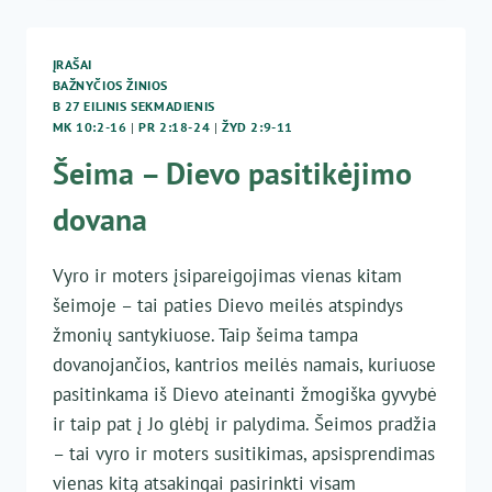
LOBIAI?
ĮRAŠAI
BAŽNYČIOS ŽINIOS
B 27 EILINIS SEKMADIENIS
MK 10:2-16
|
PR 2:18-24
|
ŽYD 2:9-11
Šeima – Dievo pasitikėjimo
dovana
Vyro ir moters įsipareigojimas vienas kitam
šeimoje – tai paties Dievo meilės atspindys
žmonių santykiuose. Taip šeima tampa
dovanojančios, kantrios meilės namais, kuriuose
pasitinkama iš Dievo ateinanti žmogiška gyvybė
ir taip pat į Jo glėbį ir palydima. Šeimos pradžia
– tai vyro ir moters susitikimas, apsisprendimas
vienas kitą atsakingai pasirinkti visam