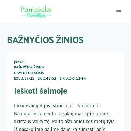
Skip
to
content
BAŽNYČIOS ŽINIOS
ĮRAŠAI
BAŽNYČIOS ŽINIOS
C ŠVENTOJI ŠEIMA
KOL 3:12-21
|
LK 2:41-52
|
SIR 3:2-6.12-14
Ieškoti šeimoje
Luko evangelijos ištraukoje – vienintelis
Naujojo Testamento pasakojimas apie Jėzaus
Kristaus vaikystę. Po to aštuoniolikos metų tyla.
Iš pasakojimo galime daug ką suprasti apie