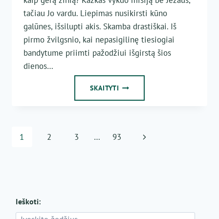
tačiau Jo vardu. Liepimas nusikirsti kūno
galūnes, išsilupti akis. Skamba drastiškai. Iš
pirmo žvilgsnio, kai nepasigilinę tiesiogiai
bandytume priimti pažodžiui išgirstą šios
dienos…
EVANGELIJA
SKAITYTI
NURODO
AIŠKIĄ
KRYPTĮ
–
Page
Next
1
2
3
…
93
EITI
SU
navigation
Page
VIEŠPAČIU
Ieškoti: