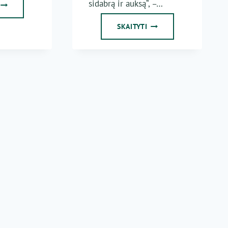
18
sidabrą ir auksą“, –…
EILINIS
SEKMADIENIS
GODUSIS
SKAITYTI
SKRIAUDŽIA
PATS
SAVE