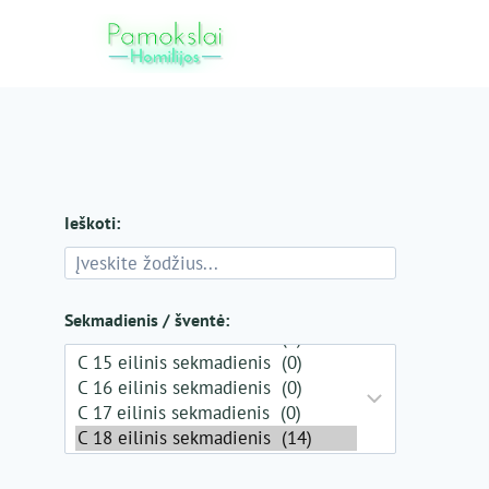
Skip
to
content
Ieškoti:
Sekmadienis / šventė: