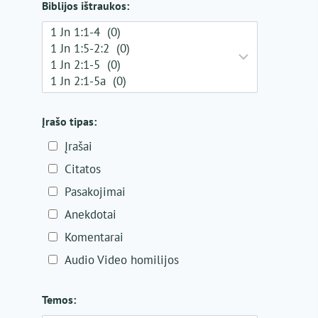
Biblijos ištraukos:
Įrašo tipas:
Įrašai
Citatos
Pasakojimai
Anekdotai
Komentarai
Audio Video homilijos
Temos: