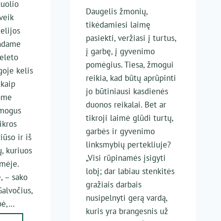
uolio
Daugelis žmonių,
veik
tikėdamiesi laimę
elijos
pasiekti, veržiasi į turtus,
andame
į garbę, į gyvenimo
eleto
pomėgius. Tiesa, žmogui
goje kelis
reikia, kad būtų aprūpinti
 kaip
jo būtiniausi kasdienės
ame
duonos reikalai. Bet ar
žmogus
tikroji laimė glūdi turtų,
ikros
garbės ir gyvenimo
iūso ir iš
linksmybių pertekliuje?
ų, kuriuos
„Visi rūpinamės įsigyti
emėje.
lobį; dar labiau stenkitės
, – sako
gražiais darbais
Galvočius,
nusipelnyti gerą vardą,
ybė,…
kuris yra brangesnis už