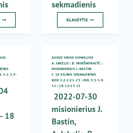
nis
sekmadienis
2013
2016
S
KLAUSYTIS
08
07
04
31
–
–
18
18
EILINIS
EILINIS
SEKMADIENIS
SEKMADIENIS
JOS
AUDIO VIDEO HOMILIJOS
A. JAKELIS
|
B. VAIKŠNORAITĖ
|
IENIS
MISIONIERIUS J. BASTIN
L 3:1-5.9-
C 18 EILINIS SEKMADIENIS
KOH 1:2.2:21-23
|
KOL 3:1-5.9-
11
|
LK 12:13-21
04
2022-07-30
misionierius J.
– 18
Bastin,