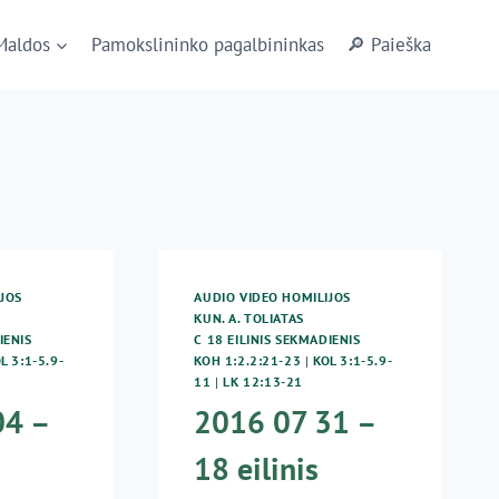
Maldos
Pamokslininko pagalbininkas
🔎 Paieška
JOS
AUDIO VIDEO HOMILIJOS
KUN. A. TOLIATAS
IENIS
C 18 EILINIS SEKMADIENIS
L 3:1-5.9-
KOH 1:2.2:21-23
|
KOL 3:1-5.9-
11
|
LK 12:13-21
04 –
2016 07 31 –
18 eilinis