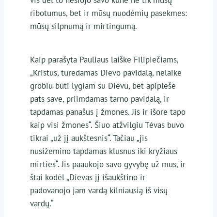
ribotumus, bet ir mūsų nuodėmių pasekmes:
mūsų silpnumą ir mirtingumą.
Kaip parašyta Pauliaus laiške Filipiečiams,
„Kristus, turėdamas Dievo pavidalą, nelaikė
grobiu būti lygiam su Dievu, bet apiplėšė
pats save, priimdamas tarno pavidalą, ir
tapdamas panašus į žmones. Jis ir išore tapo
kaip visi žmones“. Šiuo atžvilgiu Tėvas buvo
tikrai „už jį aukštesnis“. Tačiau „jis
nusižemino tapdamas klusnus iki kryžiaus
mirties“. Jis paaukojo savo gyvybę už mus, ir
štai kodėl „Dievas jį išaukštino ir
padovanojo jam vardą kilniausią iš visų
vardų.“