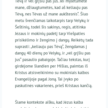
Tėvą ir vėl grįšiu pas jus. Jei mylėtumėte
mane, džiaugtumėtės, kad aš keliauju pas
Tėvą, nes Tėvas už mane aukštesnis“. Šiuo
metu švenčiamas laikotarpis tarp Velykų ir
Šeštinių, todėl šis sakinys, regis, atitinka
Jėzaus ir mokinių padėtį tarp Viešpaties
prisikėlimo ir žengimo į dangų. Reikėtų tada
suprasti: „keliauju pas Tėvą“, žengdamas į
dangų 40 dienų po Velykų, ir „vėl grįšiu pas
jus“ pasaulio pabaigoje. Tačiau tekstas, kurį
girdėjome šiandien per Mišias, paimtas iš
Kristus atsisveikinimo su mokiniais kalbos
Evangelijoje pagal Joną. Tai įvyko po
paskutinės vakarienės, prieš Kristaus kančią.
Šiame kontekste aišku, kad Jėzus kalba