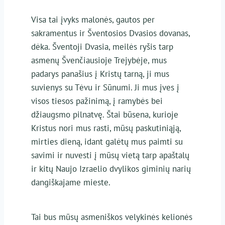
Visa tai įvyks malonės, gautos per
sakramentus ir Šventosios Dvasios dovanas,
dėka. Šventoji Dvasia, meilės ryšis tarp
asmenų Švenčiausioje Trejybėje, mus
padarys panašius į Kristų tarną, ji mus
suvienys su Tėvu ir Sūnumi. Ji mus įves į
visos tiesos pažinimą, į ramybės bei
džiaugsmo pilnatvę. Štai būsena, kurioje
Kristus nori mus rasti, mūsų paskutiniąją,
mirties dieną, idant galėtų mus paimti su
savimi ir nuvesti į mūsų vietą tarp apaštalų
ir kitų Naujo Izraelio dvylikos giminių narių
dangiškajame mieste.
Tai bus mūsų asmeniškos velykinės kelionės