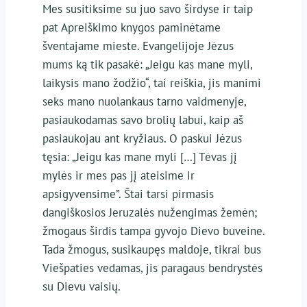
Mes susitiksime su juo savo širdyse ir taip
pat Apreiškimo knygos paminėtame
šventajame mieste. Evangelijoje Jėzus
mums ką tik pasakė: „Jeigu kas mane myli,
laikysis mano žodžio“, tai reiškia, jis manimi
seks mano nuolankaus tarno vaidmenyje,
pasiaukodamas savo brolių labui, kaip aš
pasiaukojau ant kryžiaus. O paskui Jėzus
tęsia: „Jeigu kas mane myli […] Tėvas jį
mylės ir mes pas jį ateisime ir
apsigyvensime”. Štai tarsi pirmasis
dangiškosios Jeruzalės nužengimas žemėn;
žmogaus širdis tampa gyvojo Dievo buveine.
Tada žmogus, susikaupęs maldoje, tikrai bus
Viešpaties vedamas, jis paragaus bendrystės
su Dievu vaisių.