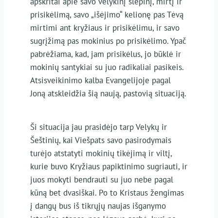
apskritai apie savo velykinį slėpinį, mirtį ir
prisikėlimą, savo „išėjimo“ kelionę pas Tėvą
mirtimi ant kryžiaus ir prisikėlimu, ir savo
sugrįžimą pas mokinius po prisikėlimo. Ypač
pabrėžiama, kad, jam prisikėlus, jo būklė ir
mokinių santykiai su juo radikaliai pasikeis.
Atsisveikinimo kalba Evangelijoje pagal
Joną atskleidžia šią naują, pastovią situaciją.
Ši situacija jau prasidėjo tarp Velykų ir
Šeštinių, kai Viešpats savo pasirodymais
turėjo atstatyti mokinių tikėjimą ir viltį,
kurie buvo Kryžiaus papiktinimo sugriauti, ir
juos mokyti bendrauti su juo nebe pagal
kūną bet dvasiškai. Po to Kristaus žengimas
į dangų bus iš tikrųjų naujas išganymo