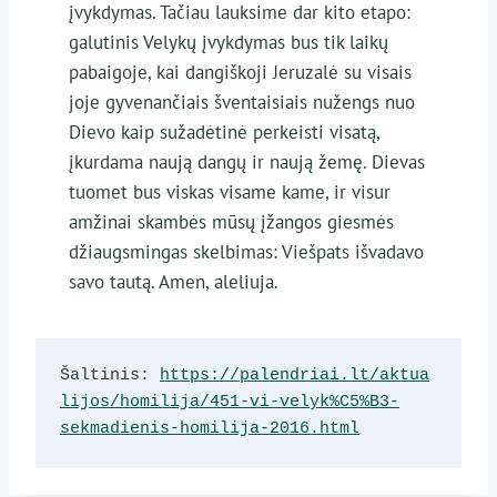
įvykdymas. Tačiau lauksime dar kito etapo:
galutinis Velykų įvykdymas bus tik laikų
pabaigoje, kai dangiškoji Jeruzalė su visais
joje gyvenančiais šventaisiais nužengs nuo
Dievo kaip sužadėtinė perkeisti visatą,
įkurdama naują dangų ir naują žemę. Dievas
tuomet bus viskas visame kame, ir visur
amžinai skambės mūsų įžangos giesmės
džiaugsmingas skelbimas: Viešpats išvadavo
savo tautą. Amen, aleliuja.
Šaltinis: 
https://palendriai.lt/aktua
lijos/homilija/451-vi-velyk%C5%B3-
sekmadienis-homilija-2016.html