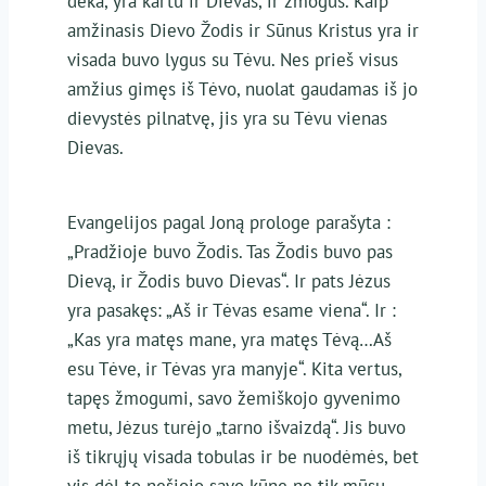
dėka, yra kartu ir Dievas, ir žmogus. Kaip
amžinasis Dievo Žodis ir Sūnus Kristus yra ir
visada buvo lygus su Tėvu. Nes prieš visus
amžius gimęs iš Tėvo, nuolat gaudamas iš jo
dievystės pilnatvę, jis yra su Tėvu vienas
Dievas.
Evangelijos pagal Joną prologe parašyta :
„Pradžioje buvo Žodis. Tas Žodis buvo pas
Dievą, ir Žodis buvo Dievas“. Ir pats Jėzus
yra pasakęs: „Aš ir Tėvas esame viena“. Ir :
„Kas yra matęs mane, yra matęs Tėvą…Aš
esu Tėve, ir Tėvas yra manyje“. Kita vertus,
tapęs žmogumi, savo žemiškojo gyvenimo
metu, Jėzus turėjo „tarno išvaizdą“. Jis buvo
iš tikrųjų visada tobulas ir be nuodėmės, bet
vis dėl to nešiojo savo kūne ne tik mūsų