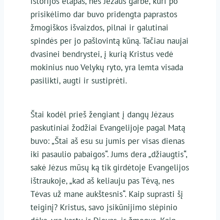
istorijos etapas, nes Jėzaus garbė, kuri po
prisikėlimo dar buvo pridengta paprastos
žmogiškos išvaizdos, pilnai ir galutinai
spindės per jo pašlovintą kūną. Tačiau naujai
dvasinei bendrystei, į kurią Kristus vedė
mokinius nuo Velykų ryto, yra lemta visada
pasilikti, augti ir sustiprėti.
Štai kodėl prieš žengiant į dangų Jėzaus
paskutiniai žodžiai Evangelijoje pagal Matą
buvo: „Štai aš esu su jumis per visas dienas
iki pasaulio pabaigos“. Jums dera „džiaugtis“,
sakė Jėzus mūsų ką tik girdėtoje Evangelijos
ištraukoje, „kad aš keliauju pas Tėvą, nes
Tėvas už mane aukštesnis“. Kaip suprasti šį
teiginį? Kristus, savo įsikūnijimo slėpinio