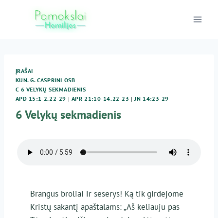
Skip
to
content
ĮRAŠAI
KUN. G. CASPRINI OSB
C 6 VELYKŲ SEKMADIENIS
APD 15:1-2.22-29
|
APR 21:10-14.22-23
|
JN 14:23-29
6 Velykų sekmadienis
Brangūs broliai ir seserys! Ką tik girdėjome
Kristų sakantį apaštalams: „Aš keliauju pas