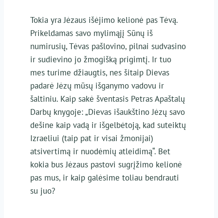
Tokia yra Jėzaus išėjimo kelionė pas Tėvą.
Prikeldamas savo mylimąjį Sūnų iš
numirusių, Tėvas pašlovino, pilnai sudvasino
ir sudievino jo žmogišką prigimtį. Ir tuo
mes turime džiaugtis, nes šitaip Dievas
padarė Jėzų mūsų išganymo vadovu ir
šaltiniu. Kaip sakė šventasis Petras Apaštalų
Darbų knygoje: „Dievas išaukštino Jėzų savo
dešine kaip vadą ir išgelbėtoją, kad suteiktų
Izraeliui (taip pat ir visai žmonijai)
atsivertimą ir nuodėmių atleidimą“. Bet
kokia bus Jėzaus pastovi sugrįžimo kelionė
pas mus, ir kaip galėsime toliau bendrauti
su juo?