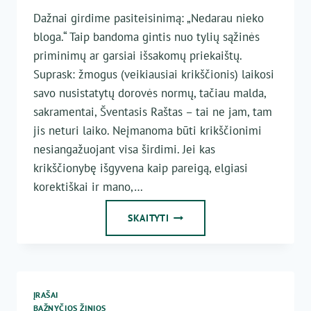
Dažnai girdime pasiteisinimą: „Nedarau nieko
bloga.“ Taip bandoma gintis nuo tylių sąžinės
priminimų ar garsiai išsakomų priekaištų.
Suprask: žmogus (veikiausiai krikščionis) laikosi
savo nusistatytų dorovės normų, tačiau malda,
sakramentai, Šventasis Raštas – tai ne jam, tam
jis neturi laiko. Neįmanoma būti krikščionimi
nesiangažuojant visa širdimi. Jei kas
krikščionybę išgyvena kaip pareigą, elgiasi
korektiškai ir mano,…
RAMYBĖS
SKAITYTI
DOVANA
ĮRAŠAI
BAŽNYČIOS ŽINIOS