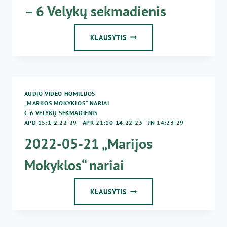
– 6 Velykų sekmadienis
2019-
KLAUSYTIS
05-
26
KUN.
G.
JANKŪNAS
AUDIO VIDEO HOMILIJOS
–
„MARIJOS MOKYKLOS“ NARIAI
6
C 6 VELYKŲ SEKMADIENIS
VELYKŲ
APD 15:1-2.22-29
|
APR 21:10-14.22-23
|
JN 14:23-29
SEKMADIENIS
2022-05-21 „Marijos
Mokyklos“ nariai
2022-
KLAUSYTIS
05-
21
„MARIJOS