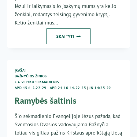
Jėzui ir laikymasis Jo įsakymų mums yra kelio
ženklai, rodantys teisingą gyvenimo kryptį.
Kelio ženklai mus…
TAIKA
SKAITYTI
NEAPSIRIBOJA
KARO
NEBUVIMU
ĮRAŠAI
BAŽNYČIOS ŽINIOS
C 6 VELYKŲ SEKMADIENIS
APD 15:1-2.22-29
|
APR 21:10-14.22-23
|
JN 14:23-29
Ramybės šaltinis
Šio sekmadienio Evangelijoje Jėzus pažada, kad
Šventosios Dvasios vadovaujama Bažnyčia
toliau vis giliau pažins Kristaus apreikštąją tiesą