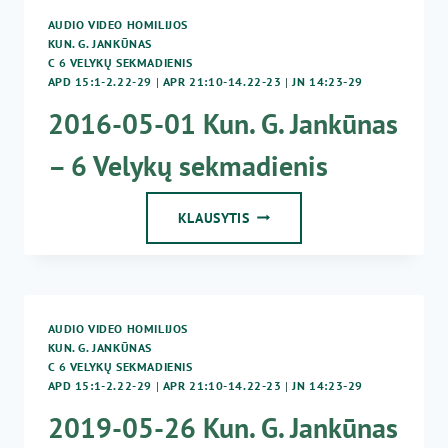
AUDIO VIDEO HOMILIJOS
KUN. G. JANKŪNAS
C 6 VELYKŲ SEKMADIENIS
APD 15:1-2.22-29
|
APR 21:10-14.22-23
|
JN 14:23-29
2016-05-01 Kun. G. Jankūnas
– 6 Velykų sekmadienis
2016-
KLAUSYTIS
05-
01
KUN.
G.
JANKŪNAS
AUDIO VIDEO HOMILIJOS
–
KUN. G. JANKŪNAS
6
C 6 VELYKŲ SEKMADIENIS
VELYKŲ
APD 15:1-2.22-29
|
APR 21:10-14.22-23
|
JN 14:23-29
SEKMADIENIS
2019-05-26 Kun. G. Jankūnas