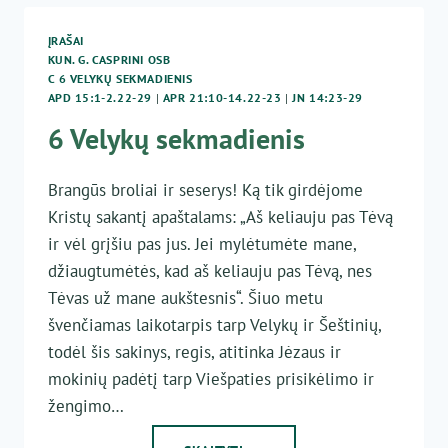
MOKYKLOS“
NARIAI
ĮRAŠAI
KUN. G. CASPRINI OSB
C 6 VELYKŲ SEKMADIENIS
APD 15:1-2.22-29
|
APR 21:10-14.22-23
|
JN 14:23-29
6 Velykų sekmadienis
Brangūs broliai ir seserys! Ką tik girdėjome
Kristų sakantį apaštalams: „Aš keliauju pas Tėvą
ir vėl grįšiu pas jus. Jei mylėtumėte mane,
džiaugtumėtės, kad aš keliauju pas Tėvą, nes
Tėvas už mane aukštesnis“. Šiuo metu
švenčiamas laikotarpis tarp Velykų ir Šeštinių,
todėl šis sakinys, regis, atitinka Jėzaus ir
mokinių padėtį tarp Viešpaties prisikėlimo ir
žengimo…
6