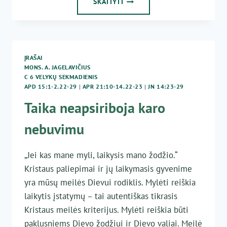
SKAITYTI
VELYKŲ
SEKMADIENIS
ĮRAŠAI
MONS. A. JAGELAVIČIUS
C 6 VELYKŲ SEKMADIENIS
APD 15:1-2.22-29
|
APR 21:10-14.22-23
|
JN 14:23-29
Taika neapsiriboja karo
nebuvimu
„Jei kas mane myli, laikysis mano žodžio.“
Kristaus paliepimai ir jų laikymasis gyvenime
yra mūsų meilės Dievui rodiklis. Mylėti reiškia
laikytis įstatymų – tai autentiškas tikrasis
Kristaus meilės kriterijus. Mylėti reiškia būti
paklusniems Dievo žodžiui ir Dievo valiai. Meilė