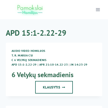
Skip
to
content
APD 15:1-2.22-29
AUDIO VIDEO HOMILIJOS
T. R. MARIJA CSJ
C 6 VELYKŲ SEKMADIENIS
APD 15:1-2.22-29
|
APR 21:10-14.22-23
|
JN 14:23-29
6 Velykų sekmadienis
6
KLAUSYTIS
VELYKŲ
SEKMADIENIS