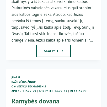
skaitinys yra iš Jėzaus atsisveikinimo kalbos
Paskutinės vakarienės vakarą. Mus gali stebinti
šios kalbos loginė seka. Atrodo, kad Jėzus
peršoka iš temos į temą, sunku suvokti jų
tarpusavio ryšį. Jis kalba apie žodį, Tėvą, Sūnų ir
Dvasią. Tai tarsi skirtingos tikrovės, tačiau
drauge viena. Jėzus kalba apie tris Asmenis ir…
DVASIA
SKAITYTI
IR
TIESA
ĮRAŠAI
BAŽNYČIOS ŽINIOS
C 6 VELYKŲ SEKMADIENIS
APD 15:1-2.22-29
|
APR 21:10-14.22-23
|
JN 14:23-29
Ramybės dovana