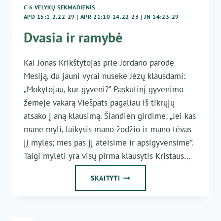
C 6 VELYKŲ SEKMADIENIS
APD 15:1-2.22-29
|
APR 21:10-14.22-23
|
JN 14:23-29
Dvasia ir ramybė
Kai Jonas Krikštytojas prie Jordano parodė
Mesiją, du jauni vyrai nusekė Jėzų klausdami:
„Mokytojau, kur gyveni?” Paskutinį gyvenimo
žemėje vakarą Viešpats pagaliau iš tikrųjų
atsako į aną klausimą. Šiandien girdime: „Jei kas
mane myli, laikysis mano žodžio ir mano tėvas
jį mylės; mes pas jį ateisime ir apsigyvensime”.
Taigi mylėti yra visų pirma klausytis Kristaus…
DVASIA
SKAITYTI
IR
RAMYBĖ