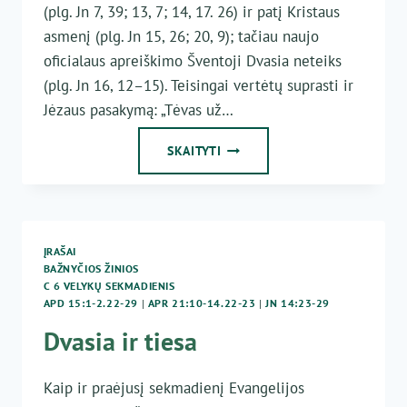
(plg. Jn 7, 39; 13, 7; 14, 17. 26) ir patį Kristaus
asmenį (plg. Jn 15, 26; 20, 9); tačiau naujo
oficialaus apreiškimo Šventoji Dvasia neteiks
(plg. Jn 16, 12–15). Teisingai vertėtų suprasti ir
Jėzaus pasakymą: „Tėvas už…
RAMYBĖS
SKAITYTI
ŠALTINIS
ĮRAŠAI
BAŽNYČIOS ŽINIOS
C 6 VELYKŲ SEKMADIENIS
APD 15:1-2.22-29
|
APR 21:10-14.22-23
|
JN 14:23-29
Dvasia ir tiesa
Kaip ir praėjusį sekmadienį Evangelijos