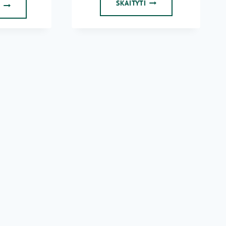
2
2021-
SKAITYTI
S
EILINIS
01-
SEKMADIENIS
16
ŠVENTOSIOS
MARIJOS
IŠ
NAZARETO,
KRIKŠČIONIŠKO
GYVENIMO
IR
EVANGELIZACIJOS
MOKYKLOS
VILNIAUS
KOMANDOS
NARIAI