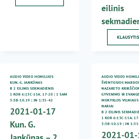
EILINIS
eilinis
SEKMADIENIS
sekmadie
KLAUSYTI
AUDIO VIDEO HOMILIJOS
AUDIO VIDEO HOMILI
KUN. G. JANKŪNAS
ŠVENTOSIOS MARIJOS
B 2 EILINIS SEKMADIENIS
NAZARETO KRIKŠČIO
1 KOR 6:13C-15A. 17-20
|
1 SAM
GYVENIMO IR EVANGE
3:3B-10.19
|
JN 1:35-42
MOKYKLOS VILNIAU
NARIAI
2021-01-17
B 2 EILINIS SEKMADI
1 KOR 6:13C-15A. 17
Kun. G.
3:3B-10.19
|
JN 1:35
2021-01-
Jankūnas – 2