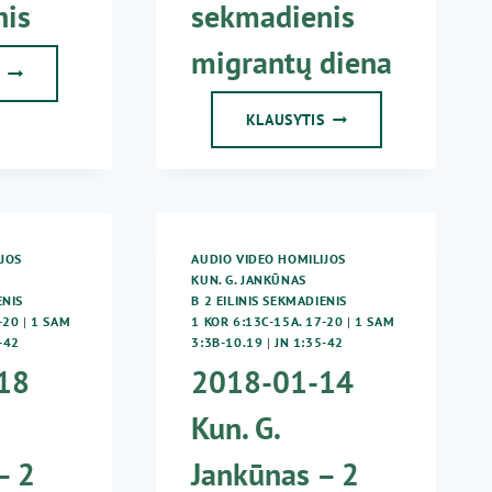
nis
sekmadienis
migrantų diena
2015
S
01
18
2018
KLAUSYTIS
–
01
2
14
EILINIS
–
SEKMADIENIS
2
EILINIS
SEKMADIENIS
JOS
AUDIO VIDEO HOMILIJOS
MIGRANTŲ
KUN. G. JANKŪNAS
DIENA
ENIS
B 2 EILINIS SEKMADIENIS
-20
|
1 SAM
1 KOR 6:13C-15A. 17-20
|
1 SAM
-42
3:3B-10.19
|
JN 1:35-42
18
2018-01-14
Kun. G.
– 2
Jankūnas – 2