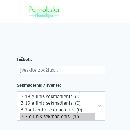
Skip
to
content
Ieškoti:
Sekmadienis / šventė: