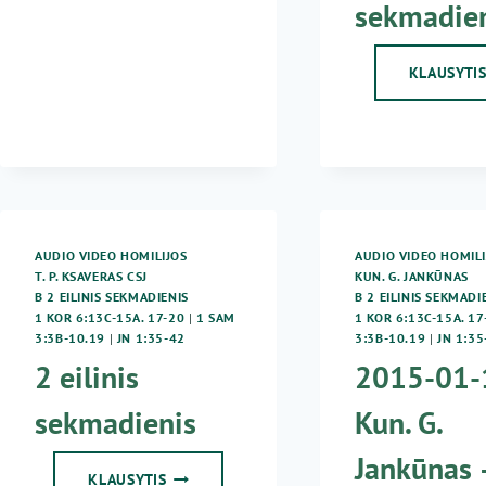
sekmadie
KLAUSYTI
AUDIO VIDEO HOMILIJOS
AUDIO VIDEO HOMILI
T. P. KSAVERAS CSJ
KUN. G. JANKŪNAS
B 2 EILINIS SEKMADIENIS
B 2 EILINIS SEKMADI
1 KOR 6:13C-15A. 17-20
|
1 SAM
1 KOR 6:13C-15A. 17
3:3B-10.19
|
JN 1:35-42
3:3B-10.19
|
JN 1:35
2 eilinis
2015-01-
sekmadienis
Kun. G.
Jankūnas 
2
KLAUSYTIS