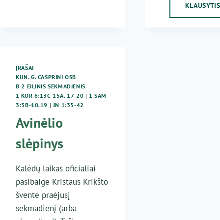
KLAUSYTI
ĮRAŠAI
KUN. G. CASPRINI OSB
B 2 EILINIS SEKMADIENIS
1 KOR 6:13C-15A. 17-20
|
1 SAM
3:3B-10.19
|
JN 1:35-42
Avinėlio
slėpinys
Kalėdų laikas oficialiai
pasibaigė Kristaus Krikšto
švente praėjusį
sekmadienį (arba