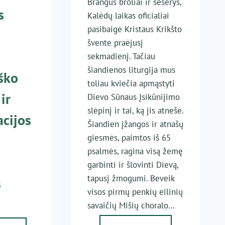
Brangūs broliai ir seserys,
s
Kalėdų laikas oficialiai
pasibaigė Kristaus Krikšto
švente praėjusį
sekmadienį. Tačiau
šiandienos liturgija mus
iško
toliau kviečia apmąstyti
ir
Dievo Sūnaus Įsikūnijimo
slėpinį ir tai, ką jis atnešė.
acijos
Šiandien įžangos ir atnašų
giesmės, paimtos iš 65
psalmės, ragina visą žemę
garbinti ir šlovinti Dievą,
tapusį žmogumi. Beveik
s
visos pirmų penkių eilinių
savaičių Mišių choralo…