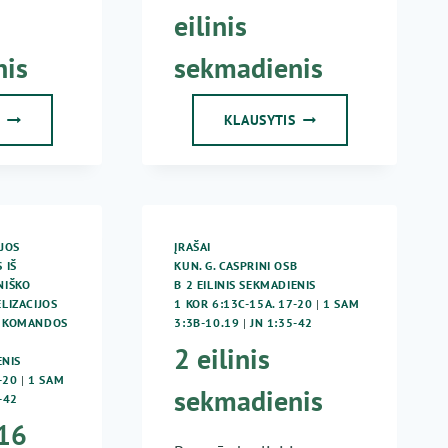
eilinis
nis
sekmadienis
2015-
2018-
S
KLAUSYTIS
01-
01-
18
14
KUN.
KUN.
G.
G.
JANKŪNAS
JANKŪNAS
–
–
JOS
ĮRAŠAI
2
2
 IŠ
KUN. G. CASPRINI OSB
EILINIS
EILINIS
NIŠKO
B 2 EILINIS SEKMADIENIS
SEKMADIENIS
SEKMADIENIS
LIZACIJOS
1 KOR 6:13C-15A. 17-20
|
1 SAM
S KOMANDOS
3:3B-10.19
|
JN 1:35-42
2 eilinis
ENIS
-20
|
1 SAM
sekmadienis
-42
16