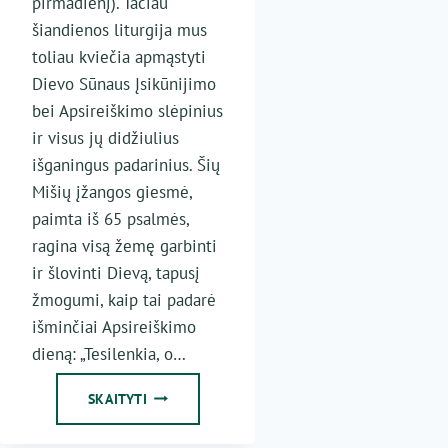
pirmadienį). Tačiau
šiandienos liturgija mus
toliau kviečia apmąstyti
Dievo Sūnaus Įsikūnijimo
bei Apsireiškimo slėpinius
ir visus jų didžiulius
išganingus padarinius. Šių
Mišių įžangos giesmė,
paimta iš 65 psalmės,
ragina visą žemę garbinti
ir šlovinti Dievą, tapusį
žmogumi, kaip tai padarė
išminčiai Apsireiškimo
dieną: „Tesilenkia, o…
AVINĖLIO
SKAITYTI
SLĖPINYS