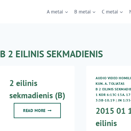
A metai
B metai
C metai
B 2 EILINIS SEKMADIENIS
AUDIO VIDEO HOMILI
2 eilinis
KUN. A. TOLIATAS
B 2 EILINIS SEKMADI
sekmadienis (B)
1 KOR 6:13C-15A. 17
3:3B-10.19
|
JN 1:35
2015 01 1
2
READ MORE
EILINIS
eilinis
SEKMADIENIS
(B)