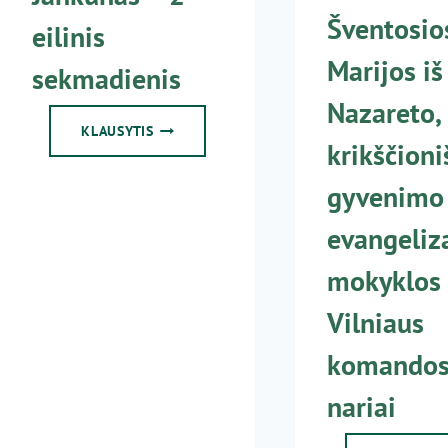
Šventosio
eilinis
Marijos iš
sekmadienis
Nazareto,
2021-
KLAUSYTIS
krikščion
01-
17
gyvenimo 
KUN.
G.
evangeliz
JANKŪNAS
–
mokyklos
2
EILINIS
Vilniaus
SEKMADIENIS
komando
nariai