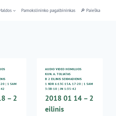
Maldos
Pamokslininko pagalbininkas
🔎 Paieška
JOS
AUDIO VIDEO HOMILIJOS
KUN. A. TOLIATAS
ENIS
B 2 EILINIS SEKMADIENIS
-20
|
1 SAM
1 KOR 6:13C-15A. 17-20
|
1 SAM
-42
3:3B-10
|
JN 1:35-42
8 – 2
2018 01 14 – 2
eilinis