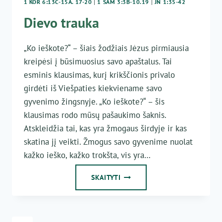
1 KOR 6:13C-15A. 17-20
|
1 SAM 3:3B-10.19
|
JN 1:35-42
Dievo trauka
„Ko ieškote?“ – šiais žodžiais Jėzus pirmiausia
kreipėsi į būsimuosius savo apaštalus. Tai
esminis klausimas, kurį krikščionis privalo
girdėti iš Viešpaties kiekviename savo
gyvenimo žingsnyje. „Ko ieškote?“ – šis
klausimas rodo mūsų pašaukimo šaknis.
Atskleidžia tai, kas yra žmogaus širdyje ir kas
skatina jį veikti. Žmogus savo gyvenime nuolat
kažko ieško, kažko trokšta, vis yra…
DIEVO
SKAITYTI
TRAUKA