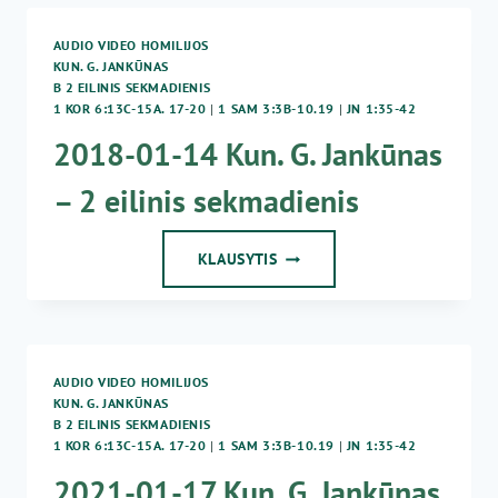
G.
JANKŪNAS
AUDIO VIDEO HOMILIJOS
–
KUN. G. JANKŪNAS
2
B 2 EILINIS SEKMADIENIS
EILINIS
1 KOR 6:13C-15A. 17-20
|
1 SAM 3:3B-10.19
|
JN 1:35-42
SEKMADIENIS
2018-01-14 Kun. G. Jankūnas
– 2 eilinis sekmadienis
2018-
KLAUSYTIS
01-
14
KUN.
G.
JANKŪNAS
AUDIO VIDEO HOMILIJOS
–
KUN. G. JANKŪNAS
2
B 2 EILINIS SEKMADIENIS
EILINIS
1 KOR 6:13C-15A. 17-20
|
1 SAM 3:3B-10.19
|
JN 1:35-42
SEKMADIENIS
2021-01-17 Kun. G. Jankūnas