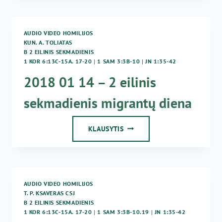
–
2
EILINIS
AUDIO VIDEO HOMILIJOS
SEKMADIENIS
KUN. A. TOLIATAS
B 2 EILINIS SEKMADIENIS
1 KOR 6:13C-15A. 17-20
|
1 SAM 3:3B-10
|
JN 1:35-42
2018 01 14 – 2 eilinis
sekmadienis migrantų diena
2018
KLAUSYTIS
01
14
–
2
EILINIS
AUDIO VIDEO HOMILIJOS
SEKMADIENIS
T. P. KSAVERAS CSJ
MIGRANTŲ
B 2 EILINIS SEKMADIENIS
DIENA
1 KOR 6:13C-15A. 17-20
|
1 SAM 3:3B-10.19
|
JN 1:35-42