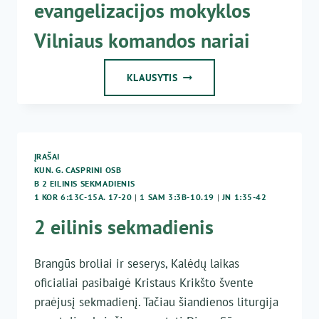
evangelizacijos mokyklos
Vilniaus komandos nariai
2021-
KLAUSYTIS
01-
16
ŠVENTOSIOS
MARIJOS
IŠ
ĮRAŠAI
NAZARETO,
KUN. G. CASPRINI OSB
KRIKŠČIONIŠKO
B 2 EILINIS SEKMADIENIS
GYVENIMO
1 KOR 6:13C-15A. 17-20
|
1 SAM 3:3B-10.19
|
JN 1:35-42
IR
2 eilinis sekmadienis
EVANGELIZACIJOS
MOKYKLOS
VILNIAUS
Brangūs broliai ir seserys, Kalėdų laikas
KOMANDOS
oficialiai pasibaigė Kristaus Krikšto švente
NARIAI
praėjusį sekmadienį. Tačiau šiandienos liturgija