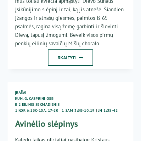
mus toliau kviečia apmąstyti Dievo Sūnaus
Įsikūnijimo slėpinį ir tai, ką jis atnešė. Šiandien
įžangos ir atnašų giesmės, paimtos iš 65
psalmės, ragina visą žemę garbinti ir šlovinti
Dievą, tapusį žmogumi. Beveik visos pirmų
penkių eilinių savaičių Mišių choralo…
2
SKAITYTI
EILINIS
SEKMADIENIS
ĮRAŠAI
KUN. G. CASPRINI OSB
B 2 EILINIS SEKMADIENIS
1 KOR 6:13C-15A. 17-20
|
1 SAM 3:3B-10.19
|
JN 1:35-42
Avinėlio slėpinys
Kalėdų laikas oficialiai pasibaigė Kristaus