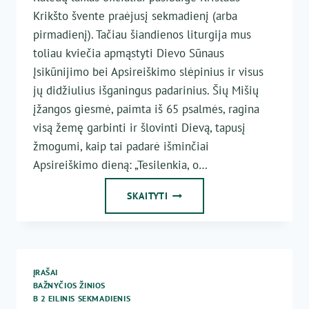
Krikšto švente praėjusį sekmadienį (arba
pirmadienį). Tačiau šiandienos liturgija mus
toliau kviečia apmąstyti Dievo Sūnaus
Įsikūnijimo bei Apsireiškimo slėpinius ir visus
jų didžiulius išganingus padarinius. Šių Mišių
įžangos giesmė, paimta iš 65 psalmės, ragina
visą žemę garbinti ir šlovinti Dievą, tapusį
žmogumi, kaip tai padarė išminčiai
Apsireiškimo dieną: „Tesilenkia, o…
AVINĖLIO
SKAITYTI
SLĖPINYS
ĮRAŠAI
BAŽNYČIOS ŽINIOS
B 2 EILINIS SEKMADIENIS