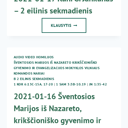
– 2 eilinis sekmadienis
2021-
KLAUSYTIS
01-
17
KUN.
G.
JANKŪNAS
AUDIO VIDEO HOMILIJOS
–
ŠVENTOSIOS MARIJOS IŠ NAZARETO KRIKŠČIONIŠKO
2
GYVENIMO IR EVANGELIZACIJOS MOKYKLOS VILNIAUS
EILINIS
KOMANDOS NARIAI
SEKMADIENIS
B 2 EILINIS SEKMADIENIS
1 KOR 6:13C-15A. 17-20
|
1 SAM 3:3B-10.19
|
JN 1:35-42
2021-01-16 Šventosios
Marijos iš Nazareto,
krikščioniško gyvenimo ir