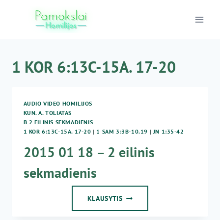
Skip
to
content
1 KOR 6:13C-15A. 17-20
AUDIO VIDEO HOMILIJOS
KUN. A. TOLIATAS
B 2 EILINIS SEKMADIENIS
1 KOR 6:13C-15A. 17-20
|
1 SAM 3:3B-10.19
|
JN 1:35-42
2015 01 18 – 2 eilinis
sekmadienis
2015
KLAUSYTIS
01
18