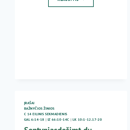
07-
03
KUN.
G.
JANKŪNAS
–
14
EILINIS
SEKMADIENIS
ĮRAŠAI
BAŽNYČIOS ŽINIOS
C 14 EILINIS SEKMADIENIS
GAL 6:14-18
|
IZ 66:10-14C
|
LK 10:1-12.17-20
Septyniasdešimt du