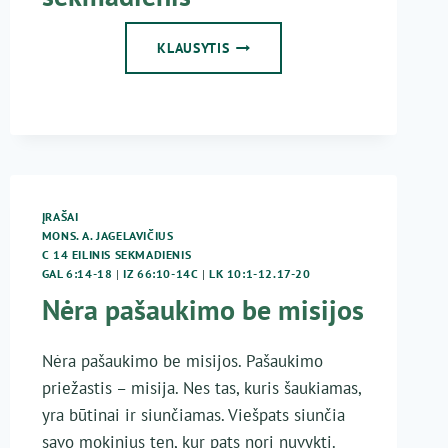
2019-
KLAUSYTIS
07-
07
KUN.
G.
JANKŪNAS
–
14
EILINIS
ĮRAŠAI
SEKMADIENIS
MONS. A. JAGELAVIČIUS
C 14 EILINIS SEKMADIENIS
GAL 6:14-18
|
IZ 66:10-14C
|
LK 10:1-12.17-20
Nėra pašaukimo be misijos
Nėra pašaukimo be misijos. Pašaukimo
priežastis – misija. Nes tas, kuris šaukiamas,
yra būtinai ir siunčiamas. Viešpats siunčia
savo mokinius ten, kur pats nori nuvykti.