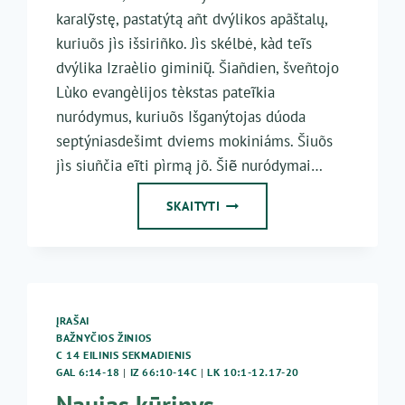
karalỹstę, pastatýtą añt dvýlikos apãštalų,
kuriuõs jìs išsiriñko. Jìs skélbė, kàd teĩs
dvýlika Izraèlio giminių̃. Šiañdien, šveñtojo
Lùko evangèlijos tèkstas pateĩkia
nuródymus, kuriuõs Išganýtojas dúoda
septýniasdešimt dviems mokiniáms. Šiuõs
jìs siuñčia eĩti pìrmą jõ. Šiẽ nuródymai…
14
SKAITYTI
EILINIS
SEKMADIENIS
ĮRAŠAI
BAŽNYČIOS ŽINIOS
C 14 EILINIS SEKMADIENIS
GAL 6:14-18
|
IZ 66:10-14C
|
LK 10:1-12.17-20
Naujas kūrinys