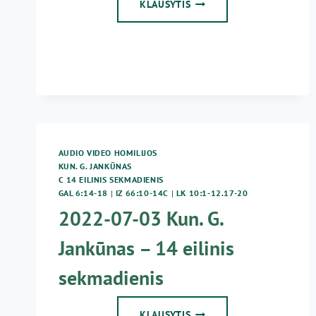
2016
KLAUSYTIS
07
03
–
14
EILINIS
SEKMADIENIS
AUDIO VIDEO HOMILIJOS
KUN. G. JANKŪNAS
C 14 EILINIS SEKMADIENIS
GAL 6:14-18
|
IZ 66:10-14C
|
LK 10:1-12.17-20
2022-07-03 Kun. G.
Jankūnas – 14 eilinis
sekmadienis
2022-
KLAUSYTIS