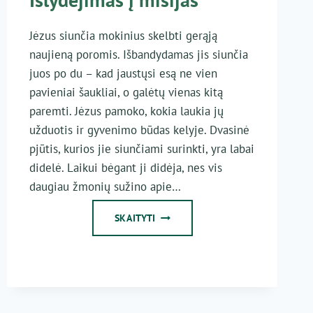
Jėzus siunčia mokinius skelbti gerąją
naujieną poromis. Išbandydamas jis siunčia
juos po du – kad jaustųsi esą ne vien
pavieniai šaukliai, o galėtų vienas kitą
paremti. Jėzus pamoko, kokia laukia jų
užduotis ir gyvenimo būdas kelyje. Dvasinė
pjūtis, kurios jie siunčiami surinkti, yra labai
didelė. Laikui bėgant ji didėja, nes vis
daugiau žmonių sužino apie…
IŠLYDĖJIMAS
SKAITYTI
Į
MISIJAS