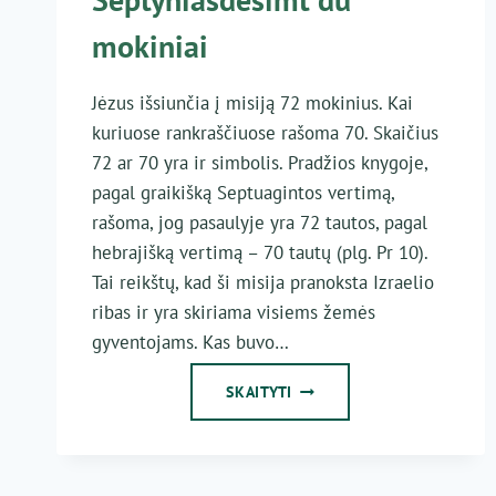
mokiniai
Jėzus išsiunčia į misiją 72 mokinius. Kai
kuriuose rankraščiuose rašoma 70. Skaičius
72 ar 70 yra ir simbolis. Pradžios knygoje,
pagal graikišką Septuagintos vertimą,
rašoma, jog pasaulyje yra 72 tautos, pagal
hebrajišką vertimą – 70 tautų (plg. Pr 10).
Tai reikštų, kad ši misija pranoksta Izraelio
ribas ir yra skiriama visiems žemės
gyventojams. Kas buvo…
SEPTYNIASDEŠIMT
SKAITYTI
DU
MOKINIAI