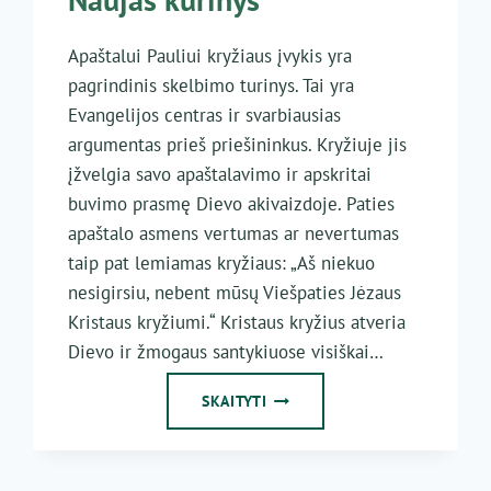
Apaštalui Pauliui kryžiaus įvykis yra
pagrindinis skelbimo turinys. Tai yra
Evangelijos centras ir svarbiausias
argumentas prieš priešininkus. Kryžiuje jis
įžvelgia savo apaštalavimo ir apskritai
buvimo prasmę Dievo akivaizdoje. Paties
apaštalo asmens vertumas ar nevertumas
taip pat lemiamas kryžiaus: „Aš niekuo
nesigirsiu, nebent mūsų Viešpaties Jėzaus
Kristaus kryžiumi.“ Kristaus kryžius atveria
Dievo ir žmogaus santykiuose visiškai…
NAUJAS
SKAITYTI
KŪRINYS