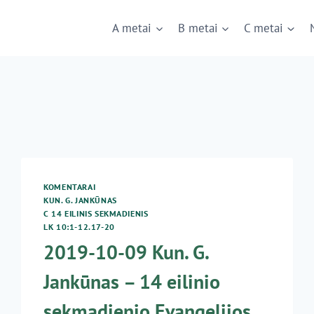
A metai
B metai
C metai
KOMENTARAI
KUN. G. JANKŪNAS
C 14 EILINIS SEKMADIENIS
LK 10:1-12.17-20
2019-10-09 Kun. G.
Jankūnas – 14 eilinio
sekmadienio Evangelijos