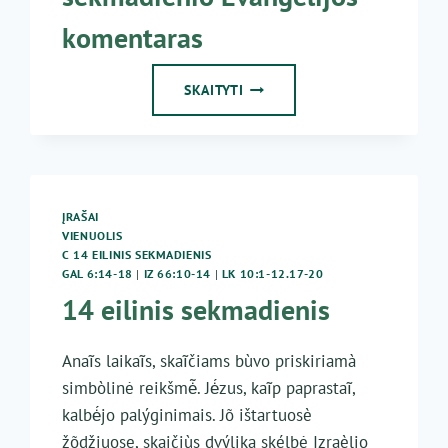
komentaras
2019-
SKAITYTI
10-
09
KUN.
G.
JANKŪNAS
–
ĮRAŠAI
14
VIENUOLIS
EILINIO
C 14 EILINIS SEKMADIENIS
SEKMADIENIO
GAL 6:14-18
|
IZ 66:10-14
|
LK 10:1-12.17-20
EVANGELIJOS
14 eilinis sekmadienis
KOMENTARAS
Anaĩs laikaĩs, skaĩčiams bùvo priskiriamà
simbòlinė reikšmė̃. Jė́zus, kaĩp paprastaĩ,
kalbė́jo palýginimais. Jõ ištartuosè
žõdžiuose, skaičiùs dvýlika skélbė Izraèlio