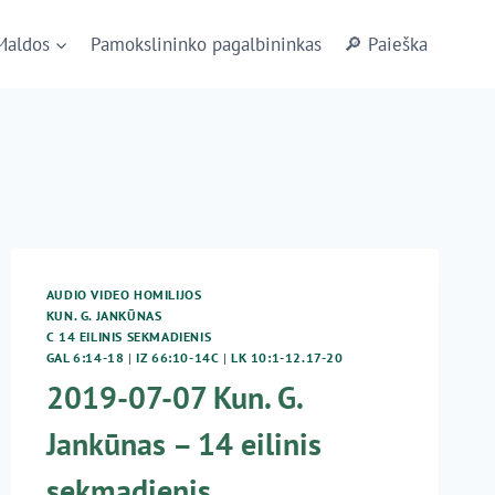
Maldos
Pamokslininko pagalbininkas
🔎 Paieška
AUDIO VIDEO HOMILIJOS
KUN. G. JANKŪNAS
C 14 EILINIS SEKMADIENIS
GAL 6:14-18
|
IZ 66:10-14C
|
LK 10:1-12.17-20
2019-07-07 Kun. G.
Jankūnas – 14 eilinis
sekmadienis