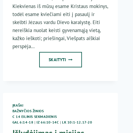
Kiekvienas iš mūsų esame Kristaus mokinys,
todėl esame kviečiami eiti į pasaulį ir
skelbti Jėzaus vardu Dievo karalystę. Eiti
nereiškia nuolat keisti gyvenamąją vietą,
kažko ieškoti; priešingai, Viešpats aiškiai
perspėja…
NĖRA
SKAITYTI
PAŠAUKIMO
BE
MISIJOS
ĮRAŠAI
BAŽNYČIOS ŽINIOS
C 14 EILINIS SEKMADIENIS
GAL 6:14-18
|
IZ 66:10-14C
|
LK 10:1-12.17-20
Išlydėjimas į misijas