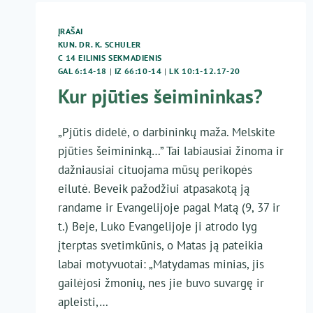
ĮRAŠAI
KUN. DR. K. SCHULER
C 14 EILINIS SEKMADIENIS
GAL 6:14-18
|
IZ 66:10-14
|
LK 10:1-12.17-20
Kur pjūties šeimininkas?
„Pjūtis didelė, o darbininkų maža. Melskite
pjūties šeimininką…” Tai labiausiai žinoma ir
dažniausiai cituojama mūsų perikopės
eilutė. Beveik pažodžiui atpasakotą ją
randame ir Evangelijoje pagal Matą (9, 37 ir
t.) Beje, Luko Evangelijoje ji atrodo lyg
įterptas svetimkūnis, o Matas ją pateikia
labai motyvuotai: „Matydamas minias, jis
gailėjosi žmonių, nes jie buvo suvargę ir
apleisti,…