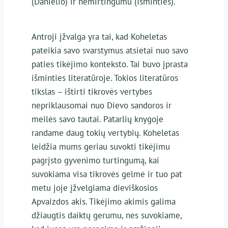
(Danielio) ir nemirtingumu (Išminties).
Antroji įžvalga yra tai, kad Koheletas
pateikia savo svarstymus atsietai nuo savo
paties tikėjimo konteksto. Tai buvo įprasta
išminties literatūroje. Tokios literatūros
tikslas – ištirti tikrovės vertybes
nepriklausomai nuo Dievo sandoros ir
meilės savo tautai. Patarlių knygoje
randame daug tokių vertybių. Koheletas
leidžia mums geriau suvokti tikėjimu
pagrįsto gyvenimo turtingumą, kai
suvokiama visa tikrovės gelmė ir tuo pat
metu joje įžvelgiama dieviškosios
Apvaizdos akis. Tikėjimo akimis galima
džiaugtis daiktų gerumu, nes suvokiame,