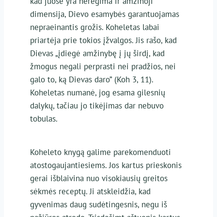
kad juose yra neregima ir amžinoji
dimensija, Dievo esamybės garantuojamas
nepraeinantis grožis. Koheletas labai
priartėja prie tokios įžvalgos. Jis rašo, kad
Dievas „įdiegė amžinybę į jų širdį, kad
žmogus negali perprasti nei pradžios, nei
galo to, ką Dievas daro” (Koh 3, 11).
Koheletas numanė, jog esama gilesnių
dalykų, tačiau jo tikėjimas dar nebuvo
tobulas.
Koheleto knygą galime parekomenduoti
atostogaujantiesiems. Jos kartus prieskonis
gerai išblaivina nuo visokiausių greitos
sėkmės receptų. Ji atskleidžia, kad
gyvenimas daug sudėtingesnis, negu iš