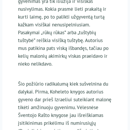
gyvenimas yra tik iliuzija ir visiškas
nusivylimas. Kokia prasmė lieti prakaitą ir
kurti laimę, po to palikti užgyventą turtą
kažkam visiškai nenusipelniusiam.
Pasakymai „rūkų rūkas” arba „tuštybių
tuštybė” reiškia visišką tuštybę. Autorius
mus patikina pats viską išbandęs, tačiau po
kelių malonių akimirkų viskas praeidavo ir
nieko nelikdavo.
Šio požiūrio radikalumą kiek sušvelnina du
dalykai. Pirma, Koheleto knygos autorius
gyveno dar prieš Izraeliui suteikiant malonę
tikėti amžinuoju gyvenimu. Vėlesnėse
Šventojo Rašto knygose jau išreiškiamas
įsitikinimas prikėlimu iš numirusiųjų