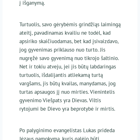
į išganymą.
Turtuolis, savo gėrybėmis grindžiąs laimingą
ateitį, pavadinamas kvailiu ne todėl, kad
apsiriko skaičiuodamas, bet kad įsivaizdavo,
jog gyvenimas priklauso nuo turto. Jis
nugręžė savo gyvenimą nuo tikrojo šaltinio.
Net ir tokiu atveju, jei jis būtų labdaringas
turtuolis, išdalijantis atliekamą turtą
vargšams, jis būtų kvailas, manydamas, jog
turtas apsaugos jį nuo mirties. Vienintelis
gyvenimo Viešpats yra Dievas. Viltis
rytojumi be Dievo yra beprotybė ir mirtis.
Po palyginimo evangelistas Lukas prideda
Jėzaus pamokymą, kuris galėjo būti