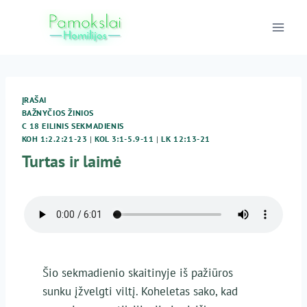
Skip
to
content
ĮRAŠAI
BAŽNYČIOS ŽINIOS
C 18 EILINIS SEKMADIENIS
KOH 1:2.2:21-23
|
KOL 3:1-5.9-11
|
LK 12:13-21
Turtas ir laimė
Šio sekmadienio skaitinyje iš pažiūros
sunku įžvelgti viltį. Koheletas sako, kad