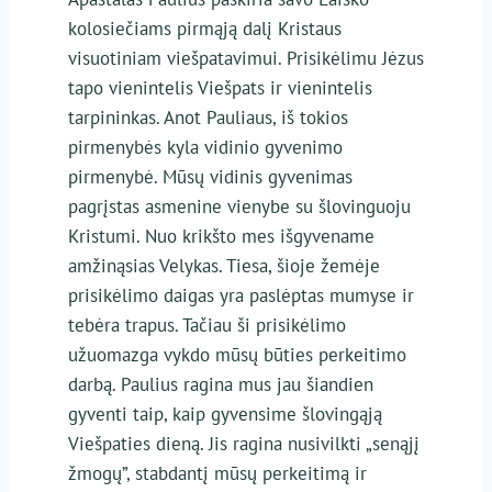
kolosiečiams pirmąją dalį Kristaus
visuotiniam viešpatavimui. Prisikėlimu Jėzus
tapo vienintelis Viešpats ir vienintelis
tarpininkas. Anot Pauliaus, iš tokios
pirmenybės kyla vidinio gyvenimo
pirmenybė. Mūsų vidinis gyvenimas
pagrįstas asmenine vienybe su šlovinguoju
Kristumi. Nuo krikšto mes išgyvename
amžinąsias Velykas. Tiesa, šioje žemėje
prisikėlimo daigas yra paslėptas mumyse ir
tebėra trapus. Tačiau ši prisikėlimo
užuomazga vykdo mūsų būties perkeitimo
darbą. Paulius ragina mus jau šiandien
gyventi taip, kaip gyvensime šlovingąją
Viešpaties dieną. Jis ragina nusivilkti „senąjį
žmogų”, stabdantį mūsų perkeitimą ir