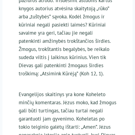
pažiūros atrodo. Trisdešimt aštuonis kartus
knygos autorius atvėsina skaitytoją „rūko”
arba „tuštybės” sąvoka. Kodėl žmogus ir
kūriniai negali pasiekti laimės? Kūriniai
savaime yra geri, tačiau jie negali
patenkinti amžinybės trokštančios širdies.
Žmogus, trokštantis begalybės, be reikalo
sudeda viltis į laikinus kūrinius. Vien tik
Dievas gali patenkinti žmogaus širdies
troškimą: „Atsimink Kūrėją” (Koh 12, 1).
Evangelijos skaitinys yra kone Koheleto
minčių komentaras. Jėzus moko, kad žmogus
gali būti turtingas, tačiau turtai negali
garantuoti jam gyvenimo. Koheletas po
tokio teiginio galėtų ištarti: „Amen”. Jėzus
papasakoja istoriją apie turtuolį, kurį Dievas