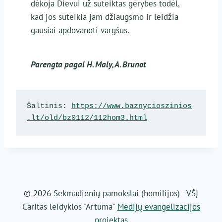
dėkoja Dievui už suteiktas gėrybes todėl,
kad jos suteikia jam džiaugsmo ir leidžia
gausiai apdovanoti vargšus.
Parengta pagal H. Maly, A. Brunot
Šaltinis: 
https://www.baznycioszinios
.lt/old/bz0112/112hom3.html
© 2026 Sekmadienių pamokslai (homilijos) - VŠĮ
Caritas leidyklos "Artuma"
Medijų evangelizacijos
projektas