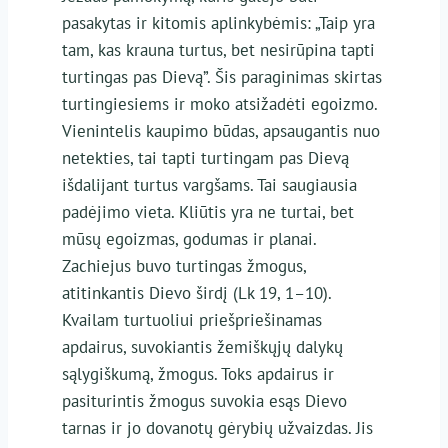
pasakytas ir kitomis aplinkybėmis: „Taip yra
tam, kas krauna turtus, bet nesirūpina tapti
turtingas pas Dievą”. Šis paraginimas skirtas
turtingiesiems ir moko atsižadėti egoizmo.
Vienintelis kaupimo būdas, apsaugantis nuo
netekties, tai tapti turtingam pas Dievą
išdalijant turtus vargšams. Tai saugiausia
padėjimo vieta. Kliūtis yra ne turtai, bet
mūsų egoizmas, godumas ir planai.
Zachiejus buvo turtingas žmogus,
atitinkantis Dievo širdį (Lk 19, 1–10).
Kvailam turtuoliui priešpriešinamas
apdairus, suvokiantis žemiškųjų dalykų
sąlygiškumą, žmogus. Toks apdairus ir
pasiturintis žmogus suvokia esąs Dievo
tarnas ir jo dovanotų gėrybių užvaizdas. Jis