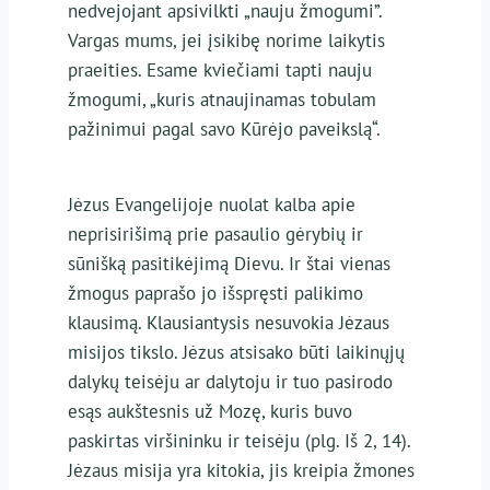
nedvejojant apsivilkti „nauju žmogumi”.
Vargas mums, jei įsikibę norime laikytis
praeities. Esame kviečiami tapti nauju
žmogumi, „kuris atnaujinamas tobulam
pažinimui pagal savo Kūrėjo paveikslą“.
Jėzus Evangelijoje nuolat kalba apie
neprisirišimą prie pasaulio gėrybių ir
sūnišką pasitikėjimą Dievu. Ir štai vienas
žmogus paprašo jo išspręsti palikimo
klausimą. Klausiantysis nesuvokia Jėzaus
misijos tikslo. Jėzus atsisako būti laikinųjų
dalykų teisėju ar dalytoju ir tuo pasirodo
esąs aukštesnis už Mozę, kuris buvo
paskirtas viršininku ir teisėju (plg. Iš 2, 14).
Jėzaus misija yra kitokia, jis kreipia žmones