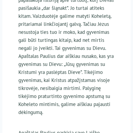
pasišaukia „dar šiąnakt”. Jo turtai atiteks
kitam. Vaizduotėje galime matyti Koheletą,
pritariamai linkčiojantį galvą. Tačiau Jėzus
nesustoja ties tuo ir moko, kad gyvenimas
gali būti turtingas kitaip, kad net mirtis
negali jo įveikti. Tai gyvenimas su Dievu.
Apaštalas Paulius dar aiškiau nusako, kas yra
gyvenimas su Dievu: „Jūsų gyvenimas su
Kristumi yra paslėptas Dieve”. Tikėjimo
gyvenimas, kai Kristus atpažįstamas visoje
tikrovėje, nesibaigia mirtimi. Palyginę
tikėjimo praturtinto gyvenimo apstumą su
Koheleto mintimis, galime aiškiau pajausti
dėkingumą.
Apaštalas Paulius paskiria savo Laiško