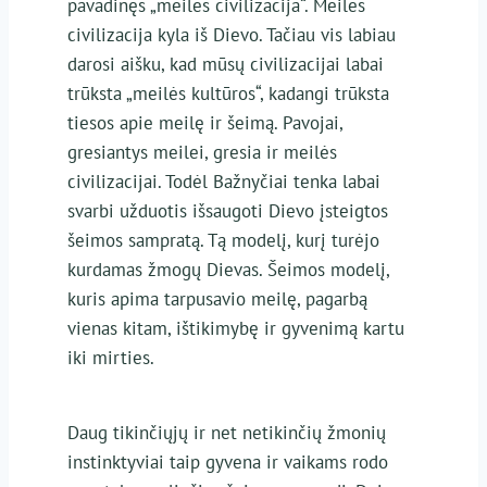
pavadinęs „meilės civilizacija“. Meilės
civilizacija kyla iš Dievo. Tačiau vis labiau
darosi aišku, kad mūsų civilizacijai labai
trūksta „meilės kultūros“, kadangi trūksta
tiesos apie meilę ir šeimą. Pavojai,
gresiantys meilei, gresia ir meilės
civilizacijai. Todėl Bažnyčiai tenka labai
svarbi užduotis išsaugoti Dievo įsteigtos
šeimos sampratą. Tą modelį, kurį turėjo
kurdamas žmogų Dievas. Šeimos modelį,
kuris apima tarpusavio meilę, pagarbą
vienas kitam, ištikimybę ir gyvenimą kartu
iki mirties.
Daug tikinčiųjų ir net netikinčių žmonių
instinktyviai taip gyvena ir vaikams rodo