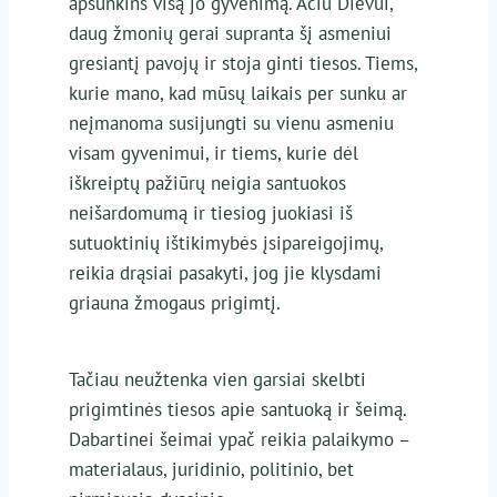
apsunkins visą jo gyvenimą. Ačiū Dievui,
daug žmonių gerai supranta šį asmeniui
gresiantį pavojų ir stoja ginti tiesos. Tiems,
kurie mano, kad mūsų laikais per sunku ar
neįmanoma susijungti su vienu asmeniu
visam gyvenimui, ir tiems, kurie dėl
iškreiptų pažiūrų neigia santuokos
neišardomumą ir tiesiog juokiasi iš
sutuoktinių ištikimybės įsipareigojimų,
reikia drąsiai pasakyti, jog jie klysdami
griauna žmogaus prigimtį.
Tačiau neužtenka vien garsiai skelbti
prigimtinės tiesos apie santuoką ir šeimą.
Dabartinei šeimai ypač reikia palaikymo –
materialaus, juridinio, politinio, bet