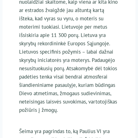
nuolaidžiai skaitome, kaip viena ar kita kino
ar estrados žvaigždė jau aštuntą kartą
išteka, kad vyras su vyru, o moteris su
moterimi tuokiasi. Lietuvoje per metus
išsiskiria apie 11 300 porų. Lietuva yra
skyrybų rekordininkė Europos Sąjungoje.
Lietuvos specifinis požymis – labai dažnai
skyrybų iniciatorės yra moterys. Padaugėjo
nesusituokusių porų. Atsakomybė dėl tokios
padėties tenka visai bendrai atmosferai
šiandieniniame pasaulyje, kuriam būdingas
Dievo atmetimas, žmogaus sudievinimas,
neteisingas laisvės suvokimas, vartotojiškas
požiūris į žmogų.
Šeima yra pagrindas to, ką Paulius VI yra