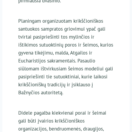
pirmiausia dvasinio.
Planingam organizuotam krikščioniškos
santuokos sampratos griovimui ypač gali
tvirtai pasipriešinti tos mylinčios ir
ištikimos sutuoktinių poros ir šeimos, kurios
gyvena tikėjimu, malda, Atgailos ir
Eucharistijos sakramentais. Pasaulio
siūlomam ištvirkusiam šeimos modeliui gali
pasipriešinti tie sutuoktiniai, kurie laikosi
krikščioniškų tradicijų ir įsiklauso į
Bažnyčios autoritetą.
Didele pagalba kiekvienai porai ir šeimai
gali būti įvairios krikščioniškos
organizacijos, bendruomenės, draugijos,