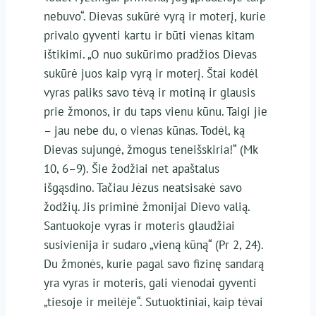
nebuvo“. Dievas sukūrė vyrą ir moterį, kurie
privalo gyventi kartu ir būti vienas kitam
ištikimi. „O nuo sukūrimo pradžios Dievas
sukūrė juos kaip vyrą ir moterį. Štai kodėl
vyras paliks savo tėvą ir motiną ir glausis
prie žmonos, ir du taps vienu kūnu. Taigi jie
– jau nebe du, o vienas kūnas. Todėl, ką
Dievas sujungė, žmogus teneišskiria!“ (Mk
10, 6–9). Šie žodžiai net apaštalus
išgąsdino. Tačiau Jėzus neatsisakė savo
žodžių. Jis priminė žmonijai Dievo valią.
Santuokoje vyras ir moteris glaudžiai
susivienija ir sudaro „vieną kūną“ (Pr 2, 24).
Du žmonės, kurie pagal savo fizinę sandarą
yra vyras ir moteris, gali vienodai gyventi
„tiesoje ir meilėje“. Sutuoktiniai, kaip tėvai