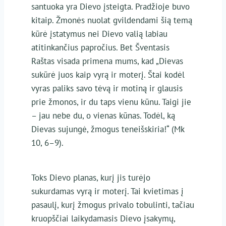
santuoka yra Dievo įsteigta. Pradžioje buvo
kitaip. Žmonės nuolat gvildendami šią temą
kūrė įstatymus nei Dievo valią labiau
atitinkančius papročius. Bet Šventasis
Raštas visada primena mums, kad „Dievas
sukūrė juos kaip vyrą ir moterį. Štai kodėl
vyras paliks savo tėvą ir motiną ir glausis
prie žmonos, ir du taps vienu kūnu. Taigi jie
– jau nebe du, o vienas kūnas. Todėl, ką
Dievas sujungė, žmogus teneišskiria!“ (Mk
10, 6–9).
Toks Dievo planas, kurį jis turėjo
sukurdamas vyrą ir moterį. Tai kvietimas į
pasaulį, kurį žmogus privalo tobulinti, tačiau
kruopščiai laikydamasis Dievo įsakymų,