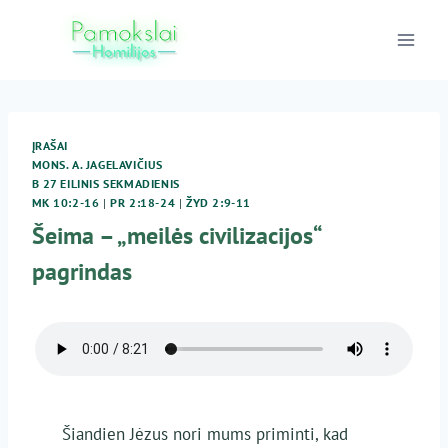
Skip
to
content
ĮRAŠAI
MONS. A. JAGELAVIČIUS
B 27 EILINIS SEKMADIENIS
MK 10:2-16
|
PR 2:18-24
|
ŽYD 2:9-11
Šeima – „meilės civilizacijos“
pagrindas
Šiandien Jėzus nori mums priminti, kad