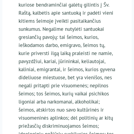
kuriose bendraminčiai galėtų gilintis į Šv.
Raštą, kalbėtis apie santuoką ir padėti vieni
kitiems šeimoje įveikti pasitaikančius
sunkumus. Negalime nutylėti santuokai
gresiančių pavojų: tai šeimos, kurios,
ieškodamos darbo, emigravo, šeimos tų,
kurie priversti ilgą laiką praleisti ne namie,
pavyzdžiui, kariai, jūrininkai, keliautojai,
kaliniai, emigrantai, ir šeimos, kurios gyvena
dideliuose miestuose, bet yra vienišos, nes
negali pritapti prie visuomenės; nepilnos
šeimos; tos šeimos, kurių vaikai psichikos
ligoniai arba narkomanai, alkoholikai;
šeimos, atskirtos nuo savo kultūrinės ir
visuomeninės aplinkos; dėl politinių ar kitų
priežasčių diskriminuojamos šeimos;
ideologiniu požiūriu suskilusios šeimos; tos