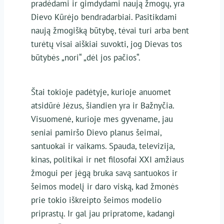
pradėdami ir gimdydami naują žmogų, yra
Dievo Kūrėjo bendradarbiai. Pasitikdami
naują žmogišką būtybę, tėvai turi arba bent
turėtų visai aiškiai suvokti, jog Dievas tos
būtybės „nori“ „dėl jos pačios“.
Štai tokioje padėtyje, kurioje anuomet
atsidūrė Jėzus, šiandien yra ir Bažnyčia.
Visuomenė, kurioje mes gyvename, jau
seniai pamiršo Dievo planus šeimai,
santuokai ir vaikams. Spauda, televizija,
kinas, politikai ir net filosofai XXI amžiaus
žmogui per jėgą bruka savą santuokos ir
šeimos modelį ir daro viską, kad žmonės
prie tokio iškreipto šeimos modelio
priprastų. Ir gal jau pripratome, kadangi