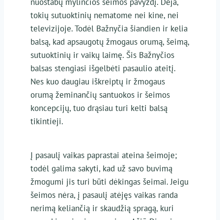
nuostabų mylinčios šeimos pavyzdį. Deja,
tokių sutuoktinių nematome nei kine, nei
televizijoje. Todėl Bažnyčia šiandien ir kelia
balsą, kad apsaugotų žmogaus orumą, šeimą,
sutuoktinių ir vaikų laimę. Šis Bažnyčios
balsas stengiasi išgelbėti pasaulio ateitį.
Nes kuo daugiau iškreiptų ir žmogaus
orumą žeminančių santuokos ir šeimos
koncepcijų, tuo drąsiau turi kelti balsą
tikintieji.
Į pasaulį vaikas paprastai ateina šeimoje;
todėl galima sakyti, kad už savo buvimą
žmogumi jis turi būti dėkingas šeimai. Jeigu
šeimos nėra, į pasaulį atėjęs vaikas randa
nerimą keliančią ir skaudžią spragą, kuri