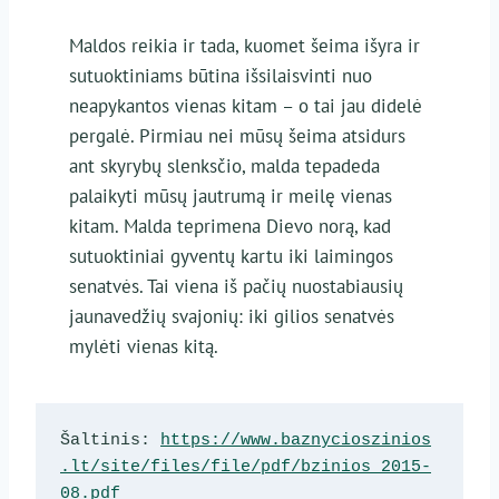
Maldos reikia ir tada, kuomet šeima išyra ir
sutuoktiniams būtina išsilaisvinti nuo
neapykantos vienas kitam – o tai jau didelė
pergalė. Pirmiau nei mūsų šeima atsidurs
ant skyrybų slenksčio, malda tepadeda
palaikyti mūsų jautrumą ir meilę vienas
kitam. Malda teprimena Dievo norą, kad
sutuoktiniai gyventų kartu iki laimingos
senatvės. Tai viena iš pačių nuostabiausių
jaunavedžių svajonių: iki gilios senatvės
mylėti vienas kitą.
Šaltinis: 
https://www.baznycioszinios
.lt/site/files/file/pdf/bzinios_2015-
08.pdf