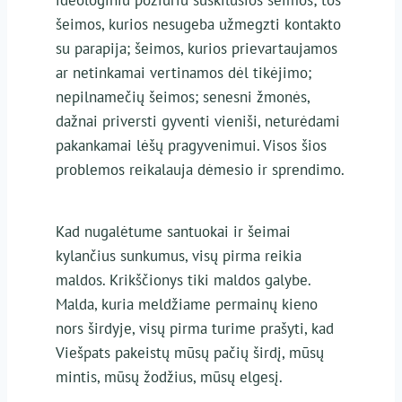
šeimos, kurios nesugeba užmegzti kontakto
su parapija; šeimos, kurios prievartaujamos
ar netinkamai vertinamos dėl tikėjimo;
nepilnamečių šeimos; senesni žmonės,
dažnai priversti gyventi vieniši, neturėdami
pakankamai lėšų pragyvenimui. Visos šios
problemos reikalauja dėmesio ir sprendimo.
Kad nugalėtume santuokai ir šeimai
kylančius sunkumus, visų pirma reikia
maldos. Krikščionys tiki maldos galybe.
Malda, kuria meldžiame permainų kieno
nors širdyje, visų pirma turime prašyti, kad
Viešpats pakeistų mūsų pačių širdį, mūsų
mintis, mūsų žodžius, mūsų elgesį.