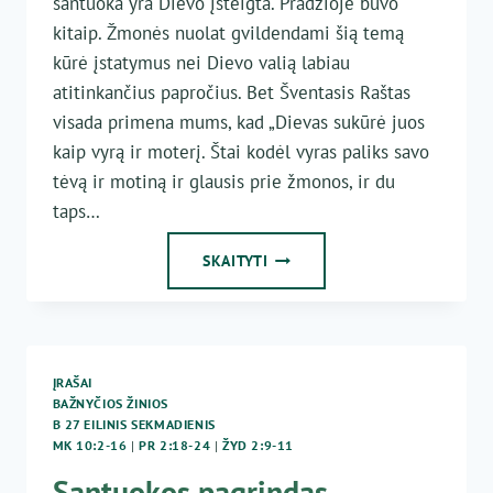
santuoka yra Dievo įsteigta. Pradžioje buvo
kitaip. Žmonės nuolat gvildendami šią temą
kūrė įstatymus nei Dievo valią labiau
atitinkančius papročius. Bet Šventasis Raštas
visada primena mums, kad „Dievas sukūrė juos
kaip vyrą ir moterį. Štai kodėl vyras paliks savo
tėvą ir motiną ir glausis prie žmonos, ir du
taps…
ŠEIMA
SKAITYTI
–
„MEILĖS
CIVILIZACIJOS“
PAGRINDAS
ĮRAŠAI
BAŽNYČIOS ŽINIOS
B 27 EILINIS SEKMADIENIS
MK 10:2-16
|
PR 2:18-24
|
ŽYD 2:9-11
Santuokos pagrindas