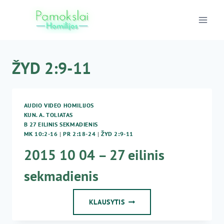
Skip
to
content
ŽYD 2:9-11
AUDIO VIDEO HOMILIJOS
KUN. A. TOLIATAS
B 27 EILINIS SEKMADIENIS
MK 10:2-16
|
PR 2:18-24
|
ŽYD 2:9-11
2015 10 04 – 27 eilinis
sekmadienis
2015
KLAUSYTIS
10
04