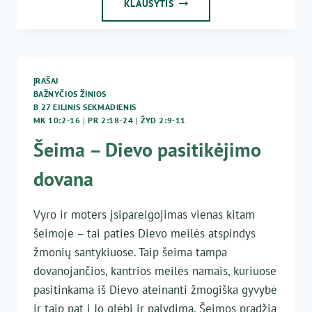
2021-
KLAUSYTIS
10-
02
„VIEŠPATIES
BALSO“
BENDRUOMENĖS
ĮRAŠAI
NARIAI
BAŽNYČIOS ŽINIOS
B 27 EILINIS SEKMADIENIS
MK 10:2-16
|
PR 2:18-24
|
ŽYD 2:9-11
Šeima – Dievo pasitikėjimo
dovana
Vyro ir moters įsipareigojimas vienas kitam
šeimoje – tai paties Dievo meilės atspindys
žmonių santykiuose. Taip šeima tampa
dovanojančios, kantrios meilės namais, kuriuose
pasitinkama iš Dievo ateinanti žmogiška gyvybė
ir taip pat į Jo glėbį ir palydima. Šeimos pradžia