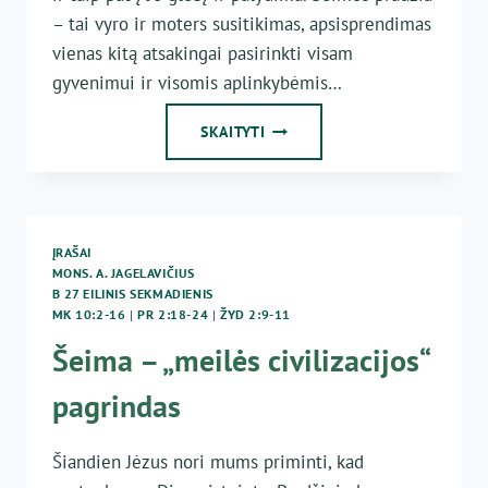
– tai vyro ir moters susitikimas, apsisprendimas
vienas kitą atsakingai pasirinkti visam
gyvenimui ir visomis aplinkybėmis…
ŠEIMA
SKAITYTI
–
DIEVO
PASITIKĖJIMO
DOVANA
ĮRAŠAI
MONS. A. JAGELAVIČIUS
B 27 EILINIS SEKMADIENIS
MK 10:2-16
|
PR 2:18-24
|
ŽYD 2:9-11
Šeima – „meilės civilizacijos“
pagrindas
Šiandien Jėzus nori mums priminti, kad