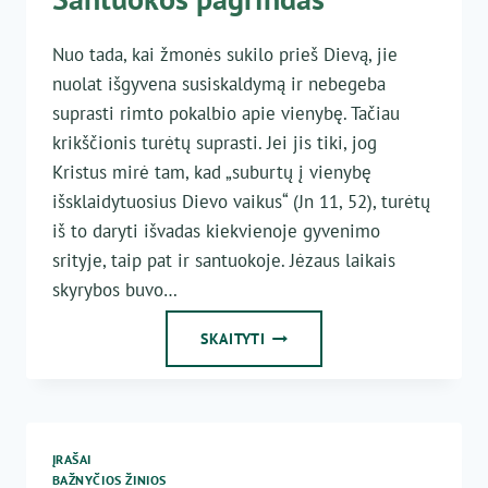
Nuo tada, kai žmonės sukilo prieš Dievą, jie
nuolat išgyvena susiskaldymą ir nebegeba
suprasti rimto pokalbio apie vienybę. Tačiau
krikščionis turėtų suprasti. Jei jis tiki, jog
Kristus mirė tam, kad „suburtų į vienybę
išsklaidytuosius Dievo vaikus“ (Jn 11, 52), turėtų
iš to daryti išvadas kiekvienoje gyvenimo
srityje, taip pat ir santuokoje. Jėzaus laikais
skyrybos buvo…
SANTUOKOS
SKAITYTI
PAGRINDAS
ĮRAŠAI
BAŽNYČIOS ŽINIOS