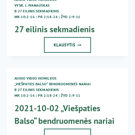
–
VYSK. J. IVANAUSKAS
27
B 27 EILINIS SEKMADIENIS
EILINIS
MK 10:2-16
|
PR 2:18-24
|
ŽYD 2:9-11
SEKMADIENIS
27 eilinis sekmadienis
27
KLAUSYTIS
EILINIS
SEKMADIENIS
AUDIO VIDEO HOMILIJOS
„VIEŠPATIES BALSO“ BENDRUOMENĖS NARIAI
B 27 EILINIS SEKMADIENIS
MK 10:2-16
|
PR 2:18-24
|
ŽYD 2:9-11
2021-10-02 „Viešpaties
Balso“ bendruomenės nariai