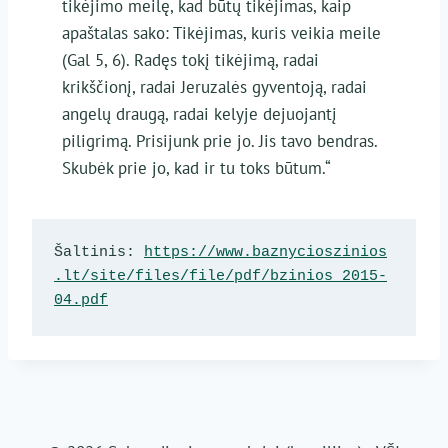
tikėjimo meilę, kad būtų tikėjimas, kaip
apaštalas sako: Tikėjimas, kuris veikia meile
(Gal 5, 6). Radęs tokį tikėjimą, radai
krikščionį, radai Jeruzalės gyventoją, radai
angelų draugą, radai kelyje dejuojantį
piligrimą. Prisijunk prie jo. Jis tavo bendras.
Skubėk prie jo, kad ir tu toks būtum.“
Šaltinis: 
https://www.baznycioszinios
.lt/site/files/file/pdf/bzinios_2015-
04.pdf