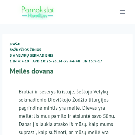
Skip
to
content
ĮRAŠAI
BAŽNYČIOS ŽINIOS
B 6 VELYKŲ SEKMADIENIS
1 JN 4:7-10
|
APD 10:25-26.34-35.44-48
|
JN 15:9-17
Meilės dovana
Broliai ir seserys Kristuje, šeštojo Velykų
sekmadienio Dieviškojo Žodžio liturgijos
pagrindinė mintis yra meilė. Dievas yra
meilė: Jis mus pamilo ir atsiuntė savo Sūnų.
Dabar jis laukia atsako iš mūsų. Kaip mums
suprasti, kaip sužinoti, ar mūsų meilė yra