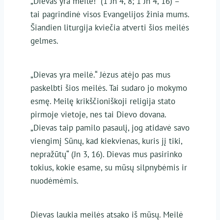
„Dievas yra meilė!“ (1 Jn 4, 8; 1 Jn 4, 16) –
tai pagrindinė visos Evangelijos žinia mums.
Šiandien liturgija kviečia atverti šios meilės
gelmes.
„Dievas yra meilė.“ Jėzus atėjo pas mus
paskelbti šios meilės. Tai sudaro jo mokymo
esmę. Meilę krikščioniškoji religija stato
pirmoje vietoje, nes tai Dievo dovana.
„Dievas taip pamilo pasaulį, jog atidavė savo
viengimį Sūnų, kad kiekvienas, kuris jį tiki,
nepražūtų“ (Jn 3, 16). Dievas mus pasirinko
tokius, kokie esame, su mūsų silpnybėmis ir
nuodėmėmis.
Dievas laukia meilės atsako iš mūsų. Meilė