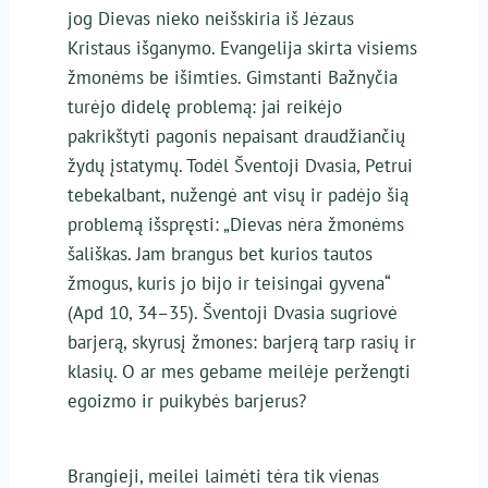
jog Dievas nieko neišskiria iš Jėzaus
Kristaus išganymo. Evangelija skirta visiems
žmonėms be išimties. Gimstanti Bažnyčia
turėjo didelę problemą: jai reikėjo
pakrikštyti pagonis nepaisant draudžiančių
žydų įstatymų. Todėl Šventoji Dvasia, Petrui
tebekalbant, nužengė ant visų ir padėjo šią
problemą išspręsti: „Dievas nėra žmonėms
šališkas. Jam brangus bet kurios tautos
žmogus, kuris jo bijo ir teisingai gyvena“
(Apd 10, 34–35). Šventoji Dvasia sugriovė
barjerą, skyrusį žmones: barjerą tarp rasių ir
klasių. O ar mes gebame meilėje peržengti
egoizmo ir puikybės barjerus?
Brangieji, meilei laimėti tėra tik vienas