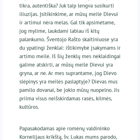
tikra, autentiška? Juk taip lengva susikurti
iliuzijas. Įsitikinkime, ar mūsų meilė Dievui
ir artimui nėra melas. Gal tik apsimetame,
jog mylime, laukdami labiau iš kitų
palankumo. Šventojo Rašto skaitiniuose yra
du ypatingi ženklai: ištikimybė įsakymams ir
artimo meilė. Iš šių ženklų mes neklaidingai
galime atskirti, ar mūsų meilė Dievui yra
gryna, ar ne. Ar mes suprantame, jog Dievo
slėpinys yra meilės paslaptyje? Dievas mus
pamilo dovanai, be jokio mūsų nuopelno. Jis
priima visus neišskirdamas rasės, kilmės,
kultūros.
Papasakodamas apie romėnų valdininko
Kornelijaus krikštą, šv. Lukas mums parodo,