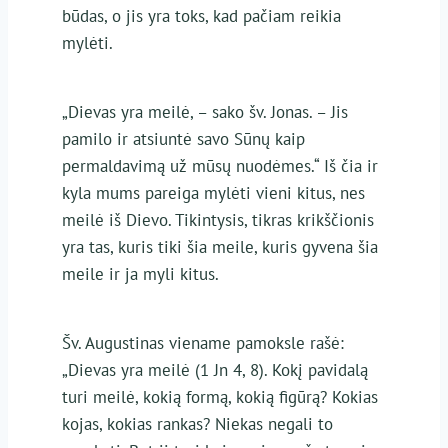
būdas, o jis yra toks, kad pačiam reikia
mylėti.
„Dievas yra meilė, – sako šv. Jonas. – Jis
pamilo ir atsiuntė savo Sūnų kaip
permaldavimą už mūsų nuodėmes.“ Iš čia ir
kyla mums pareiga mylėti vieni kitus, nes
meilė iš Dievo. Tikintysis, tikras krikščionis
yra tas, kuris tiki šia meile, kuris gyvena šia
meile ir ja myli kitus.
Šv. Augustinas viename pamoksle rašė:
„Dievas yra meilė (1 Jn 4, 8). Kokį pavidalą
turi meilė, kokią formą, kokią figūrą? Kokias
kojas, kokias rankas? Niekas negali to