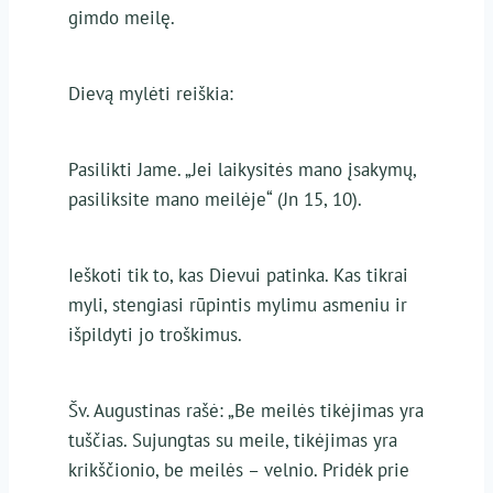
gimdo meilę.
Dievą mylėti reiškia:
Pasilikti Jame. „Jei laikysitės mano įsakymų,
pasiliksite mano meilėje“ (Jn 15, 10).
Ieškoti tik to, kas Dievui patinka. Kas tikrai
myli, stengiasi rūpintis mylimu asmeniu ir
išpildyti jo troškimus.
Šv. Augustinas rašė: „Be meilės tikėjimas yra
tuščias. Sujungtas su meile, tikėjimas yra
krikščionio, be meilės – velnio. Pridėk prie