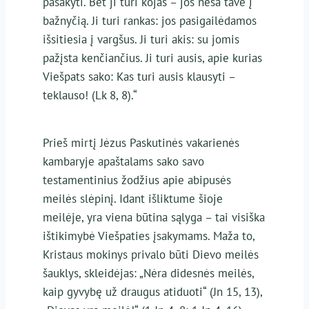
pasakyti. Bet ji turi kojas – jos neša tave į
bažnyčią. Ji turi rankas: jos pasigailėdamos
išsitiesia į vargšus. Ji turi akis: su jomis
pažįsta kenčiančius. Ji turi ausis, apie kurias
Viešpats sako: Kas turi ausis klausyti –
teklauso! (Lk 8, 8).“
Prieš mirtį Jėzus Paskutinės vakarienės
kambaryje apaštalams sako savo
testamentinius žodžius apie abipusės
meilės slėpinį. Idant išliktume šioje
meilėje, yra viena būtina sąlyga – tai visiška
ištikimybė Viešpaties įsakymams. Maža to,
Kristaus mokinys privalo būti Dievo meilės
šauklys, skleidėjas: „Nėra didesnės meilės,
kaip gyvybę už draugus atiduoti“ (Jn 15, 13),