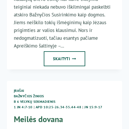
teiginiai niekada nebuvo iškilmingai paskelbti
atskiro Bažnyčios Susirinkimo kaip dogmos.
Jiems neiškilo tokių išmėginimų kaip Jėzaus
prigimties ar valios klausimui. Nors ir
nedogmatizuoti, tačiau esantys pačiame
Apreiškimo šaltinyje –…
AR
SKAITYTI
PATIKĖSIME
MEILE?
ĮRAŠAI
BAŽNYČIOS ŽINIOS
B 6 VELYKŲ SEKMADIENIS
1 JN 4:7-10
|
APD 10:25-26.34-35.44-48
|
JN 15:9-17
Meilės dovana