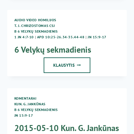
–
6
VELYKŲ
AUDIO VIDEO HOMILIJOS
SEKMADIENIS
T. J. CHRIZOSTOMAS CSJ
B 6 VELYKŲ SEKMADIENIS
1 JN 4:7-10
|
APD 10:25-26.34-35.44-48
|
JN 15:9-17
6 Velykų sekmadienis
6
KLAUSYTIS
VELYKŲ
SEKMADIENIS
KOMENTARAI
KUN. G. JANKŪNAS
B 6 VELYKŲ SEKMADIENIS
JN 15:9-17
2015-05-10 Kun. G. Jankūnas