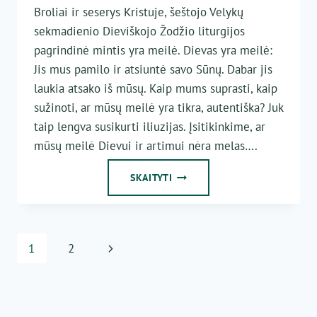
Broliai ir seserys Kristuje, šeštojo Velykų
sekmadienio Dieviškojo Žodžio liturgijos
pagrindinė mintis yra meilė. Dievas yra meilė:
Jis mus pamilo ir atsiuntė savo Sūnų. Dabar jis
laukia atsako iš mūsų. Kaip mums suprasti, kaip
sužinoti, ar mūsų meilė yra tikra, autentiška? Juk
taip lengva susikurti iliuzijas. Įsitikinkime, ar
mūsų meilė Dievui ir artimui nėra melas….
MEILĖS
SKAITYTI
DOVANA
Page
Next
1
2
navigation
Page