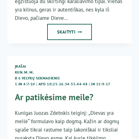
egzistuoja du skirtingi karaliavimo tipai. Vienas
yra kilnus, geras ir autentiškas, nes kyla iš
Dievo, pačiame Dieve…
ŠVENTASIS
SKAITYTI
KAZIMIERAS,
LIETUVOS
GLOBĖJAS
ĮRAŠAI
KUN. M. M.
B 6 VELYKŲ SEKMADIENIS
1 JN 4:7-10
|
APD 10:25-26.34-35.44-48
|
JN 15:9-17
Ar patikėsime meile?
Kunigas Juozas Zdebskis teiginį: „Dievas yra
meilė“ formulavo kaip dogmą. Kažin ar dogmų
sąraše tikrai rastume taip lakoniškai ir tiksliai
nusakytą Dievo esmę. Kai kurie tikėjimo