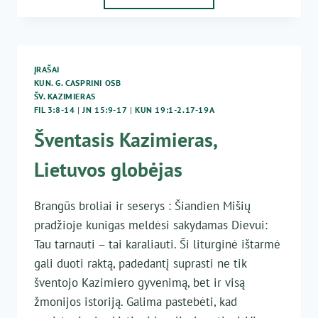
05-
08 „TOTUS
TUUS“
BENDRUOMENĖS
NARIAI
ĮRAŠAI
KUN. G. CASPRINI OSB
ŠV. KAZIMIERAS
FIL 3:8-14
|
JN 15:9-17
|
KUN 19:1-2.17-19A
Šventasis Kazimieras,
Lietuvos globėjas
Brangūs broliai ir seserys : Šiandien Mišių
pradžioje kunigas meldėsi sakydamas Dievui:
Tau tarnauti – tai karaliauti. Ši liturginė ištarmė
gali duoti raktą, padedantį suprasti ne tik
šventojo Kazimiero gyvenimą, bet ir visą
žmonijos istoriją. Galima pastebėti, kad