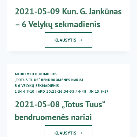
SEKMADIENIS
2021-05-09 Kun. G. Jankūnas
– 6 Velykų sekmadienis
2021-
KLAUSYTIS
05-
09
KUN.
G.
JANKŪNAS
AUDIO VIDEO HOMILIJOS
–
„TOTUS TUUS“ BENDRUOMENĖS NARIAI
6
B 6 VELYKŲ SEKMADIENIS
VELYKŲ
1 JN 4:7-10
|
APD 10:25-26.34-35.44-48
|
JN 15:9-17
SEKMADIENIS
2021-05-08 „Totus Tuus“
bendruomenės nariai
2021-
KLAUSYTIS