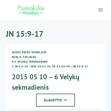
Skip
to
content
JN 15:9-17
AUDIO VIDEO HOMILIJOS
KUN. A. TOLIATAS
B 6 VELYKŲ SEKMADIENIS
1 JN 4:7-10
|
APD 10:25-26.34-35.44-48
|
JN 15:9-17
2015 05 10 – 6 Velykų
sekmadienis
2015
KLAUSYTIS
05
10