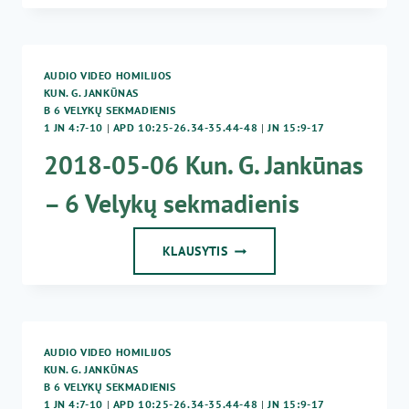
10
KUN.
G.
JANKŪNAS
AUDIO VIDEO HOMILIJOS
–
KUN. G. JANKŪNAS
6
B 6 VELYKŲ SEKMADIENIS
VELYKŲ
1 JN 4:7-10
|
APD 10:25-26.34-35.44-48
|
JN 15:9-17
SEKMADIENIS
2018-05-06 Kun. G. Jankūnas
– 6 Velykų sekmadienis
2018-
KLAUSYTIS
05-
06
KUN.
G.
JANKŪNAS
AUDIO VIDEO HOMILIJOS
–
KUN. G. JANKŪNAS
6
B 6 VELYKŲ SEKMADIENIS
VELYKŲ
1 JN 4:7-10
|
APD 10:25-26.34-35.44-48
|
JN 15:9-17