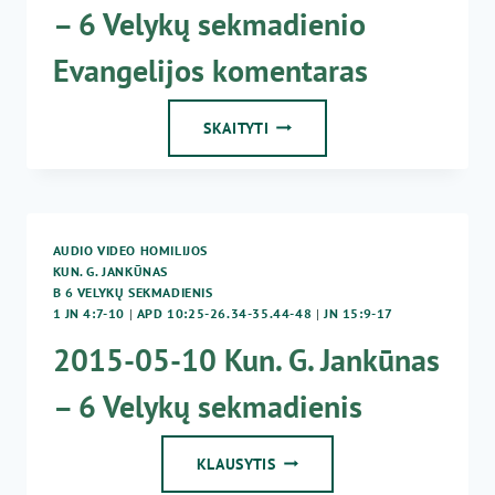
– 6 Velykų sekmadienio
Evangelijos komentaras
2015-
SKAITYTI
05-
10
KUN.
G.
JANKŪNAS
AUDIO VIDEO HOMILIJOS
–
KUN. G. JANKŪNAS
6
B 6 VELYKŲ SEKMADIENIS
VELYKŲ
1 JN 4:7-10
|
APD 10:25-26.34-35.44-48
|
JN 15:9-17
SEKMADIENIO
2015-05-10 Kun. G. Jankūnas
EVANGELIJOS
KOMENTARAS
– 6 Velykų sekmadienis
2015-
KLAUSYTIS
05-