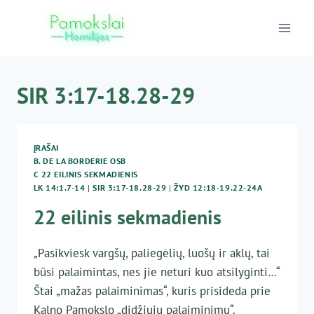
Skip
to
content
SIR 3:17-18.28-29
ĮRAŠAI
B. DE LA BORDERIE OSB
C 22 EILINIS SEKMADIENIS
LK 14:1.7-14
|
SIR 3:17-18.28-29
|
ŽYD 12:18-19.22-24A
22 eilinis sekmadienis
„Pasikviesk vargšų, paliegėlių, luošų ir aklų, tai
būsi palaimintas, nes jie neturi kuo atsilyginti…“
Štai „mažas palaiminimas“, kuris prisideda prie
Kalno Pamokslo „didžiųjų palaiminimų“.