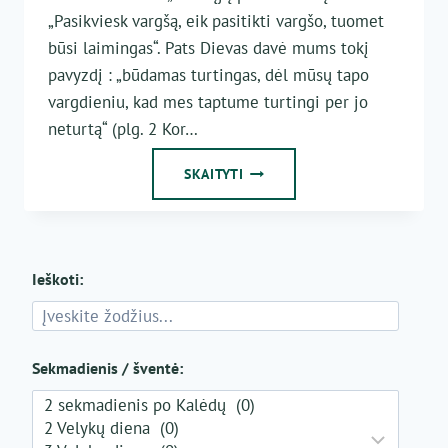
„Pasikviesk vargšą, eik pasitikti vargšo, tuomet
būsi laimingas“. Pats Dievas davė mums tokį
pavyzdį : „būdamas turtingas, dėl mūsų tapo
vargdieniu, kad mes taptume turtingi per jo
neturtą“ (plg. 2 Kor…
22
SKAITYTI
EILINIS
SEKMADIENIS
Ieškoti:
Sekmadienis / šventė: