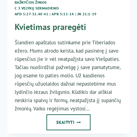
BAŽNYČIOS ŽINIOS
C 3 VELYKŲ SEKMADIENIS
APD 5:27-32.40-41
|
APR 5:11-14
|
JN 21:1-19
Kvietimas praregėti
Šiandien apaštalus sutinkame prie Tiberiados
ežero. Mums atrodo keista, kad pasinėrę į savo
rūpesčius jie ir vėl neatpažįsta savo Viešpaties.
Tačiau nuoširdžiai pažvelgę į save pamatytume,
jog esame to paties molio. Už kasdienos
rūpesčių užuolaidos dažnai nepastebime mus
lydinčio Jėzaus žvilgsnio. Kūdikis dar aiškiai
neskiria spalvų ir formų, neatpažįsta jį supančių
žmonių. Vaiko regėjimas vystosi…
KVIETIMAS
SKAITYTI
PRAREGĖTI