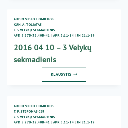
TREČIASIS
VELYKŲ
SEKMADIENIS
AUDIO VIDEO HOMILIJOS
KUN. A. TOLIATAS
C 3 VELYKŲ SEKMADIENIS
APD 5:27B-32.40B-41
|
APR 5:11-14
|
JN 21:1-19
2016 04 10 – 3 Velykų
sekmadienis
2016
KLAUSYTIS
04
10
–
3
VELYKŲ
AUDIO VIDEO HOMILIJOS
SEKMADIENIS
T. P. STEPONAS CSJ
C 3 VELYKŲ SEKMADIENIS
APD 5:27B-32.40B-41
|
APR 5:11-14
|
JN 21:1-19