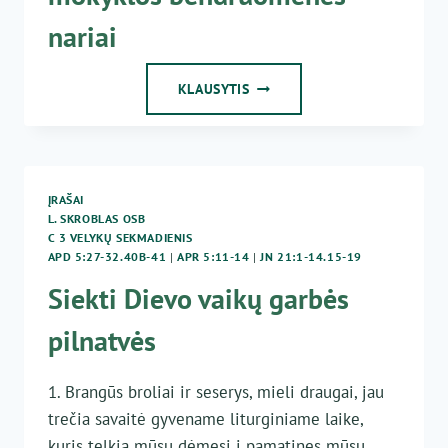
nariai
2022-
KLAUSYTIS
04-
30
MARIJOS
MOKYKLOS
BENDRUOMENĖS
ĮRAŠAI
NARIAI
L. SKROBLAS OSB
C 3 VELYKŲ SEKMADIENIS
APD 5:27-32.40B-41
|
APR 5:11-14
|
JN 21:1-14.15-19
Siekti Dievo vaikų garbės
pilnatvės
1. Brangūs broliai ir seserys, mieli draugai, jau
trečia savaitė gyvename liturginiame laike,
kuris telkia mūsų dėmesį į pamatines mūsų