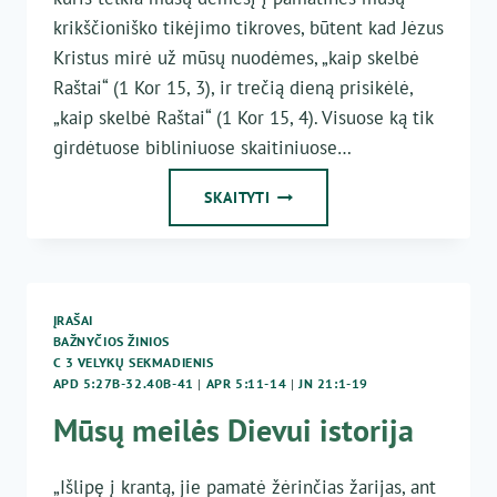
krikščioniško tikėjimo tikroves, būtent kad Jėzus
Kristus mirė už mūsų nuodėmes, „kaip skelbė
Raštai“ (1 Kor 15, 3), ir trečią dieną prisikėlė,
„kaip skelbė Raštai“ (1 Kor 15, 4). Visuose ką tik
girdėtuose bibliniuose skaitiniuose…
SIEKTI
SKAITYTI
DIEVO
VAIKŲ
GARBĖS
PILNATVĖS
ĮRAŠAI
BAŽNYČIOS ŽINIOS
C 3 VELYKŲ SEKMADIENIS
APD 5:27B-32.40B-41
|
APR 5:11-14
|
JN 21:1-19
Mūsų meilės Dievui istorija
„Išlipę į krantą, jie pamatė žėrinčias žarijas, ant