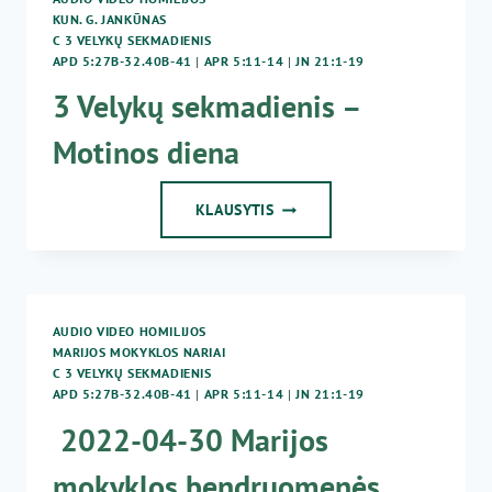
KUN. G. JANKŪNAS
C 3 VELYKŲ SEKMADIENIS
APD 5:27B-32.40B-41
|
APR 5:11-14
|
JN 21:1-19
3 Velykų sekmadienis –
Motinos diena
3
KLAUSYTIS
VELYKŲ
SEKMADIENIS
–
MOTINOS
DIENA
AUDIO VIDEO HOMILIJOS
MARIJOS MOKYKLOS NARIAI
C 3 VELYKŲ SEKMADIENIS
APD 5:27B-32.40B-41
|
APR 5:11-14
|
JN 21:1-19
2022-04-30 Marijos
mokyklos bendruomenės