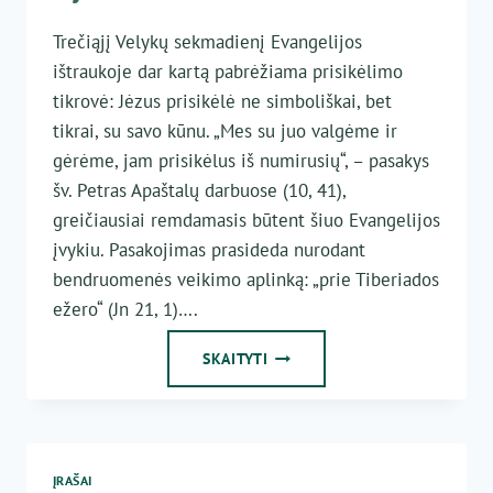
Trečiąjį Velykų sekmadienį Evangelijos
ištraukoje dar kartą pabrėžiama prisikėlimo
tikrovė: Jėzus prisikėlė ne simboliškai, bet
tikrai, su savo kūnu. „Mes su juo valgėme ir
gėrėme, jam prisikėlus iš numirusių“, – pasakys
šv. Petras Apaštalų darbuose (10, 41),
greičiausiai remdamasis būtent šiuo Evangelijos
įvykiu. Pasakojimas prasideda nurodant
bendruomenės veikimo aplinką: „prie Tiberiados
ežero“ (Jn 21, 1)….
RYTUI
SKAITYTI
AUŠTANT
ĮRAŠAI