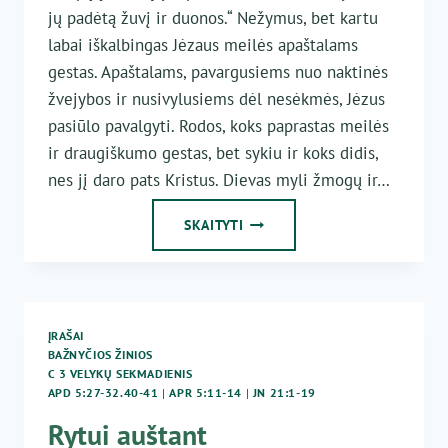
jų padėtą žuvį ir duonos.“ Nežymus, bet kartu
labai iškalbingas Jėzaus meilės apaštalams
gestas. Apaštalams, pavargusiems nuo naktinės
žvejybos ir nusivylusiems dėl nesėkmės, Jėzus
pasiūlo pavalgyti. Rodos, koks paprastas meilės
ir draugiškumo gestas, bet sykiu ir koks didis,
nes jį daro pats Kristus. Dievas myli žmogų ir…
MŪSŲ
SKAITYTI
MEILĖS
DIEVUI
ISTORIJA
ĮRAŠAI
BAŽNYČIOS ŽINIOS
C 3 VELYKŲ SEKMADIENIS
APD 5:27-32.40-41
|
APR 5:11-14
|
JN 21:1-19
Rytui auštant