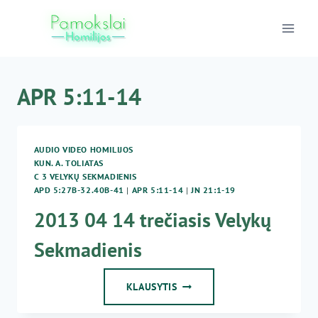
Skip
to
content
APR 5:11-14
AUDIO VIDEO HOMILIJOS
KUN. A. TOLIATAS
C 3 VELYKŲ SEKMADIENIS
APD 5:27B-32.40B-41
|
APR 5:11-14
|
JN 21:1-19
2013 04 14 trečiasis Velykų
Sekmadienis
2013
KLAUSYTIS
04
14