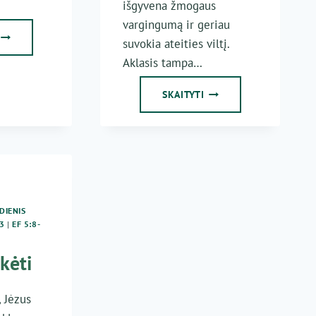
išgyvena žmogaus
vargingumą ir geriau
TEISMAS
suvokia ateities viltį.
AKLIESIEMS
Aklasis tampa…
AKLUMAS
SKAITYTI
IR
TIKĖJIMAS
DIENIS
3
|
EF 5:8-
ikėti
, Jėzus