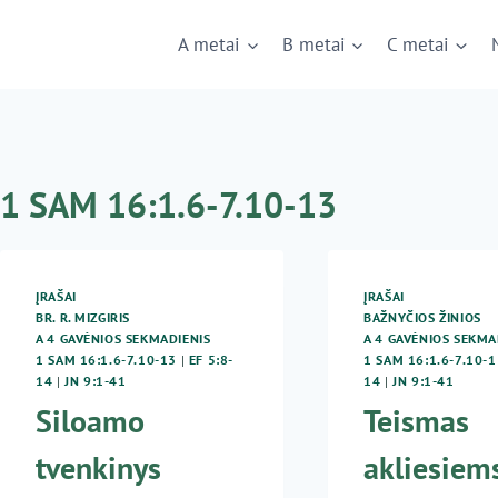
A metai
B metai
C metai
1 SAM 16:1.6-7.10-13
ĮRAŠAI
ĮRAŠAI
BR. R. MIZGIRIS
BAŽNYČIOS ŽINIOS
A 4 GAVĖNIOS SEKMADIENIS
A 4 GAVĖNIOS SEKMA
1 SAM 16:1.6-7.10-13
|
EF 5:8-
1 SAM 16:1.6-7.10-1
14
|
JN 9:1-41
14
|
JN 9:1-41
Siloamo
Teismas
tvenkinys
akliesiem