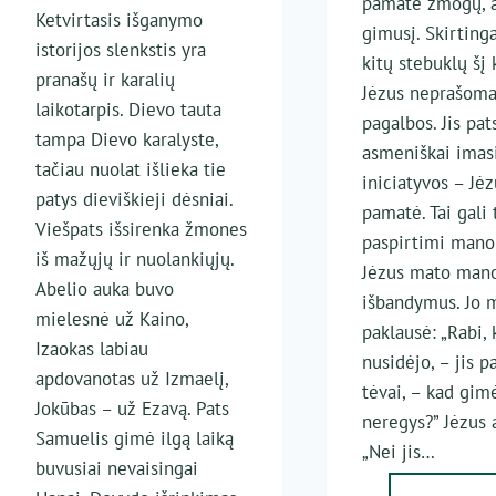
pamatė žmogų, 
Ketvirtasis išganymo
gimusį. Skirting
istorijos slenkstis yra
kitų stebuklų šį 
pranašų ir karalių
Jėzus neprašom
laikotarpis. Dievo tauta
pagalbos. Jis pat
tampa Dievo karalyste,
asmeniškai imas
tačiau nuolat išlieka tie
iniciatyvos – Jė
patys dieviškieji dėsniai.
pamatė. Tai gali 
Viešpats išsirenka žmones
paspirtimi mano
iš mažųjų ir nuolankiųjų.
Jėzus mato man
Abelio auka buvo
išbandymus. Jo 
mielesnė už Kaino,
paklausė: „Rabi, 
Izaokas labiau
nusidėjo, – jis pa
apdovanotas už Izmaelį,
tėvai, – kad gim
Jokūbas – už Ezavą. Pats
neregys?” Jėzus 
Samuelis gimė ilgą laiką
„Nei jis…
buvusiai nevaisingai