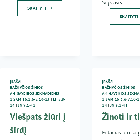
Siųstasis –…
SILOAMO
SKAITYTI
TVENKINYS
SKAITYTI
ĮRAŠAI
ĮRAŠAI
BAŽNYČIOS ŽINIOS
BAŽNYČIOS ŽINIOS
A 4 GAVĖNIOS SEKMADIENIS
A 4 GAVĖNIOS SEKMA
1 SAM 16:1.6-7.10-13
|
EF 5:8-
1 SAM 16:1.6-7.10-1
14
|
JN 9:1-41
14
|
JN 9:1-41
Viešpats žiūri į
Žinoti ir t
širdį
Eidamas pro šalį