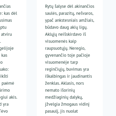
ančias
Rytų šalyse dėl akinančios
e: kas dėl
saulės, parazitų, nešvaros,
ausimas
ypač ankstesniais amžiais,
aptu
būdavo daug akių ligų.
 atviru
Aklųjų neišskirdavo iš
.
visuomenės kaip
gelijoje
raupsuotųjų. Neregio,
 kas
gyvenančio toje pačioje
io
visuomenėje tarp
sako:
reginčiųjų, buvimas yra
ikšti
iškalbingas ir jaudinantis
is paėmė
ženklas. Aklasis, nors
kūrimo
nemato išorinių
giui akis.
medžiaginių dalykų,
d yra
įžvelgia žmogaus vidinį
 Tėvo
pasaulį, jis nuolat