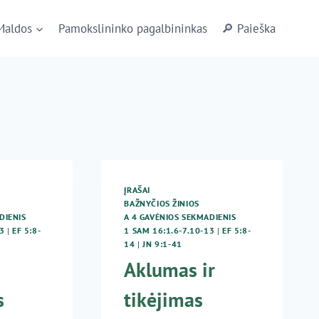
Maldos
Pamokslininko pagalbininkas
🔎 Paieška
ĮRAŠAI
BAŽNYČIOS ŽINIOS
DIENIS
A 4 GAVĖNIOS SEKMADIENIS
3
|
EF 5:8-
1 SAM 16:1.6-7.10-13
|
EF 5:8-
14
|
JN 9:1-41
Aklumas ir
s
tikėjimas