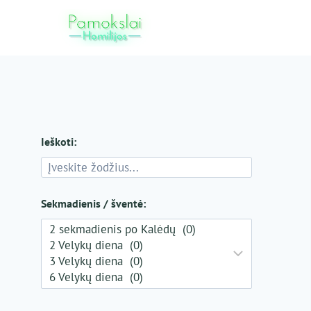
Skip
to
content
Ieškoti:
Sekmadienis / šventė: