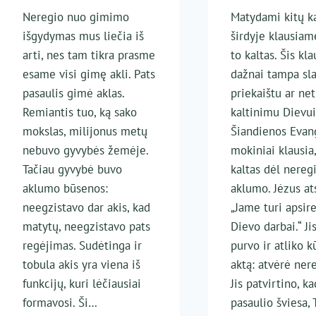
Neregio nuo gimimo
Matydami kitų k
išgydymas mus liečia iš
širdyje klausiam
arti, nes tam tikra prasme
to kaltas. Šis kl
esame visi gimę akli. Pats
dažnai tampa sl
pasaulis gimė aklas.
priekaištu ar net
Remiantis tuo, ką sako
kaltinimu Dievui
mokslas, milijonus metų
Šiandienos Evan
nebuvo gyvybės žemėje.
mokiniai klausia,
Tačiau gyvybė buvo
kaltas dėl nereg
aklumo būsenos:
aklumo. Jėzus at
neegzistavo dar akis, kad
„Jame turi apsire
matytų, neegzistavo pats
Dievo darbai.“ J
regėjimas. Sudėtinga ir
purvo ir atliko 
tobula akis yra viena iš
aktą: atvėrė nere
funkcijų, kuri lėčiausiai
Jis patvirtino, ka
formavosi. Ši…
pasaulio šviesa,