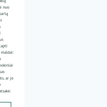
aklą
ai nuo
kartą
as
s
i
zus
tapti
 maldai:
o
mokiniai
kas
ts, ar jo
ė
atsakė:
ŽINOTI