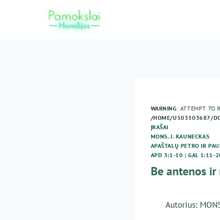
Skip
to
content
WARNING
: ATTEMPT TO 
/HOME/U503303687/DO
ĮRAŠAI
MONS. J. KAUNECKAS
APAŠTALŲ PETRO IR PAU
APD 3:1-10
|
GAL 1:11-2
Be antenos i
Autorius: MO