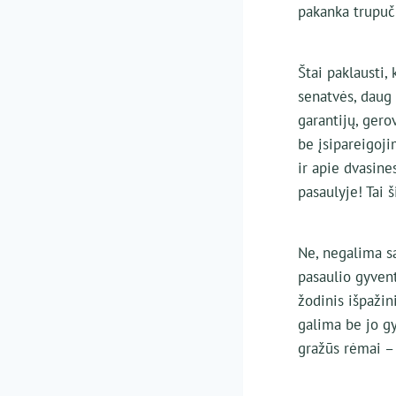
pakanka trupuč
Štai paklausti, 
senatvės, daug 
garantijų, ger
be įsipareigoj
ir apie dvasine
pasaulyje! Tai 
Ne, negalima sa
pasaulio gyvento
žodinis išpažin
galima be jo gy
gražūs rėmai – 