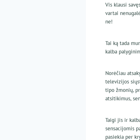
Vis klausi savę
vartai nenugal
ne!
Tai ką tada mu
kalba palygini
Norėčiau atsaky
televizijos siųs
tipo žmonių, pr
atsitikimus, se
Taigi jis ir ka
sensacijomis pa
pasiekia per kr