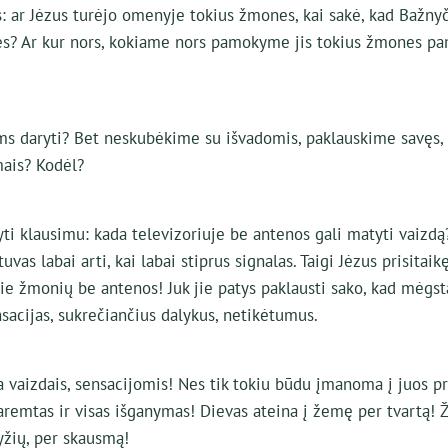
s: ar Jėzus turėjo omenyje tokius žmones, kai sakė, kad Bažny
ės? Ar kur nors, kokiame nors pamokyme jis tokius žmones pa
ms daryti? Bet neskubėkime su išvadomis, paklauskime savęs, 
mais? Kodėl?
ti klausimu: kada televizoriuje be antenos gali matyti vaizdą?
tuvas labai arti, kai labai stiprus signalas. Taigi Jėzus prisitaik
ie žmonių be antenos! Juk jie patys paklausti sako, kad mėgs
nsacijas, sukrečiančius dalykus, netikėtumus.
lba vaizdais, sensacijomis! Nes tik tokiu būdu įmanoma į juos pr
remtas ir visas išganymas! Dievas ateina į žemę per tvartą! 
yžių, per skausmą!