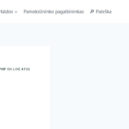
Maldos
Pamokslininko pagalbininkas
🔎 Paieška
PHP
ON LINE
4721