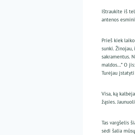
Ištraukite iš t
antenos esmin
Prieš kiek laik
sunki. Žinojau,
sakramentus. Ne
maldos…” O jis:
Turėjau įstatyt
Visa, ką kalbėj
žąsies. Jaunuo
Tas vargšelis š
sėdi šalia mūsų