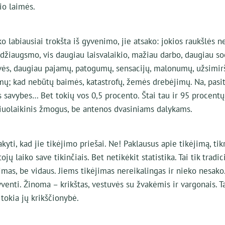
io laimės.
ko labiausiai trokšta iš gyvenimo, jie atsako: jokios raukšlės ne
džiaugsmo, vis daugiau laisvalaikio, mažiau darbo, daugiau so
ovės, daugiau pajamų, patogumų, sensacijų, malonumų, užsimir
imų; kad nebūtų baimės, katastrofų, žemės drebėjimų. Na, pasi
s savybes… Bet tokių vos 0,5 procento. Štai tau ir 95 procentų
šiuolaikinis žmogus, be antenos dvasiniams dalykams.
kyti, kad jie tikėjimo priešai. Ne! Paklausus apie tikėjimą, tik
jų laiko save tikinčiais. Bet netikėkit statistika. Tai tik tradic
imas, be vidaus. Jiems tikėjimas nereikalingas ir nieko nesako.
venti. Žinoma – krikštas, vestuvės su žvakėmis ir vargonais. Ta
tokia jų krikščionybė.