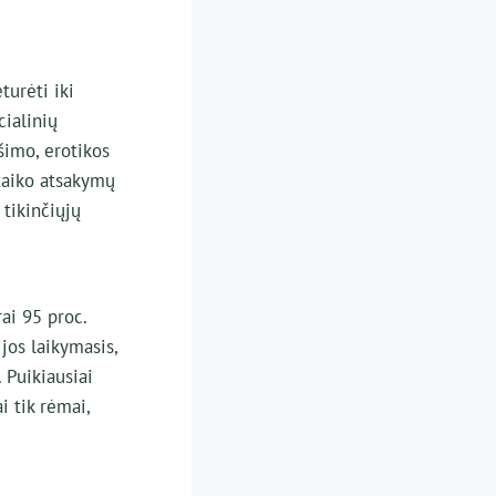
turėti iki
cialinių
šimo, erotikos
taiko atsakymų
 tikinčiųjų
rai 95 proc.
ijos laikymasis,
 Puikiausiai
i tik rėmai,