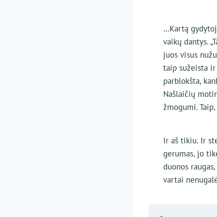
…Kartą gydytoja
vaikų dantys. „
juos visus nužu
taip sužeista i
parblokšta, kan
Našlaičių motin
žmogumi. Taip, 
Ir aš tikiu. I
gerumas, jo tik
duonos raugas, 
vartai nenugalė