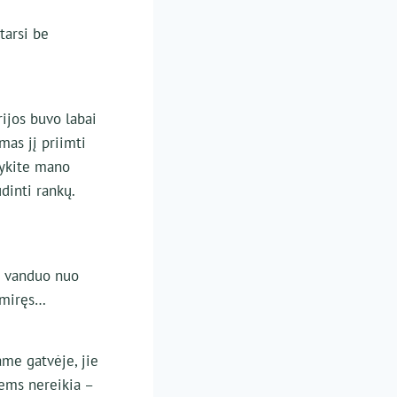
tarsi be
rijos buvo labai
mas jį priimti
sykite mano
dinti rankų.
ip vanduo nuo
 miręs…
ame gatvėje, jie
iems nereikia –