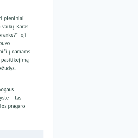
i pieniniai
 vaikų. Karas
ranke?” Toji
 buvo
ašlaičių namams…
 pasitikėjimą
nežudys.
mogaus
ystė – tas
čios pragaro