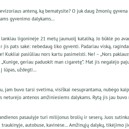
elevizoriaus anteną, ką bematysite? O juk daug žmonių gyvena 
iams gyvenimo dalykams…
o lankiau ligoninėje 21 metų jaunuolį kataliką. Jo būklė po ava
 ir jis pats sakė: nebedaug liko gyventi. Padariau viską, raginda
! Kukliai pasiūliau nors kartu pasimelsti. Ne! – „Nors paklau
 „Kunige, geriau paduokit man cigaretę”. Mat jis negalėjo paju
i į lūpas, uždegti…
au, jam buvo tarsi svetima, visiškai nesuprantama, nubėgo ka
lis neturėjo antenos amžiniesiems dalykams. Rytą jis jau buvo
iandienos pasaulyje turi milijonus brolių ir seserų. Juos sutink
 traukinyje, autobuse, kavinėse… Amžinųjų dalykų, tikėjimo j