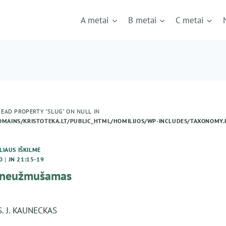
A metai
B metai
C metai
READ PROPERTY "SLUG" ON NULL IN
MAINS/KRISTOTEKA.LT/PUBLIC_HTML/HOMILIJOS/WP-INCLUDES/TAXONOMY.
LIAUS IŠKILMĖ
0
|
JN 21:15-19
r neužmušamas
NS. J. KAUNECKAS