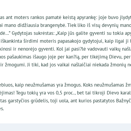
s ant moters rankos pamatė keistą apyrankę: joje buvo įlydyt
Tai mano didžiausia brangenybė. Tiek liko iš visų devynių mano
dė…” Gydytojas sukrėstas: „Kaip jūs galite gyventi su tokia apy
r iškankinta širdimi moteris papasakojo gydytojui, kaip ilgai ji
kinosi ir nenorėjo gyventi. Kol jai pasi?lė vadovauti vaikų n
os pašaukimas išaugo joje per kan?ią, per tikėjimą Dievu, per
ir žmogumi. Ji tiki, kad jos vaikai našlaičiai niekada žmonių 
r stebiuos, kaip neužmušamas yra žmogus. Koks neužmušamas ž
ėjimas! Tegu tokių yra vos 0,5 proc., bet tai tikroji Dievo karal
tas garstyčios grūdelis, toji uola, ant kurios pastatytos Bažny
s.