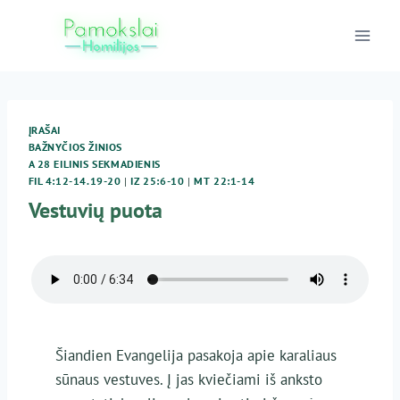
Skip
to
content
ĮRAŠAI
BAŽNYČIOS ŽINIOS
A 28 EILINIS SEKMADIENIS
FIL 4:12-14.19-20
|
IZ 25:6-10
|
MT 22:1-14
Vestuvių puota
Šiandien Evangelija pasakoja apie karaliaus
sūnaus vestuves. Į jas kviečiami iš anksto