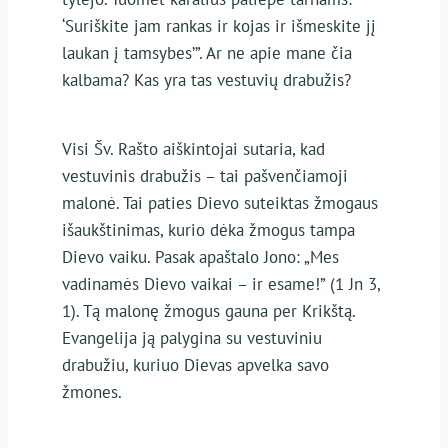
‘Suriškite jam rankas ir kojas ir išmeskite jį
laukan į tamsybes’”. Ar ne apie mane čia
kalbama? Kas yra tas vestuvių drabužis?
Visi Šv. Rašto aiškintojai sutaria, kad
vestuvinis drabužis – tai pašvenčiamoji
malonė. Tai paties Dievo suteiktas žmogaus
išaukštinimas, kurio dėka žmogus tampa
Dievo vaiku. Pasak apaštalo Jono: „Mes
vadinamės Dievo vaikai – ir esame!” (1 Jn 3,
1). Tą malonę žmogus gauna per Krikštą.
Evangelija ją palygina su vestuviniu
drabužiu, kuriuo Dievas apvelka savo
žmones.