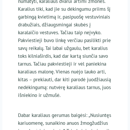
numatyti, karaliaus dvarui artimi žmonės.
Karalius tiki, kad jie su dėkingumu priims šį
garbingą kvietimą ir, pasipuošę vestuviniais
drabužiais, džiaugsmingai skubės į
karalaičio vestuves. Tačiau taip neįvyko.
Pakviestieji buvo linkę verčiau pasilikti prie
savų reikalų. Tai labai užgaulu, bet karalius
toks kilniaširdis, kad dar kartą siunčia savo
tarnus. Tačiau pakviestieji ir vėl paniekina
karaliaus malonę. Vienas nuėjo lauko arti,
kitas – prekiauti, dar kiti parodė juodžiausią
nedėkingumą: nutvėrę karaliaus tarnus, juos
išniekino ir užmušė.
Dabar karaliaus gerumas baigėsi: „Nusiuntęs
kariuomenę, sunaikino anuos žmogžudžius