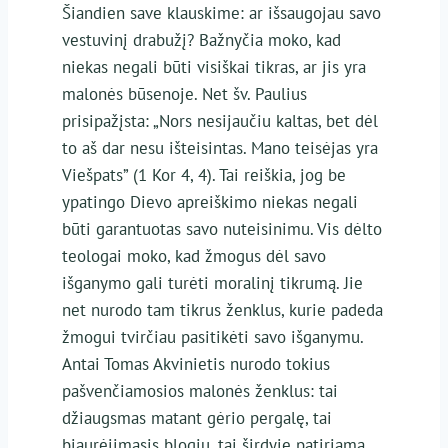
Šiandien save klauskime: ar išsaugojau savo
vestuvinį drabužį? Bažnyčia moko, kad
niekas negali būti visiškai tikras, ar jis yra
malonės būsenoje. Net šv. Paulius
prisipažįsta: „Nors nesijaučiu kaltas, bet dėl
to aš dar nesu išteisintas. Mano teisėjas yra
Viešpats” (1 Kor 4, 4). Tai reiškia, jog be
ypatingo Dievo apreiškimo niekas negali
būti garantuotas savo nuteisinimu. Vis dėlto
teologai moko, kad žmogus dėl savo
išganymo gali turėti moralinį tikrumą. Jie
net nurodo tam tikrus ženklus, kurie padeda
žmogui tvirčiau pasitikėti savo išganymu.
Antai Tomas Akvinietis nurodo tokius
pašvenčiamosios malonės ženklus: tai
džiaugsmas matant gėrio pergalę, tai
bjaurėjimasis blogiu, tai širdyje patiriama