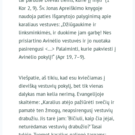
Kor 2, 9). Šv. Jonas Apreiškimo knygoje
naudoja paties Išganytojo palyginimą apie
karaliaus vestuves: „Džiūgaukime ir
linksminkimės, ir duokime jam garbę! Nes
prisiartino Avinėlio vestuvės ir jo nuotaka
pasirengusi <…> Palaiminti, kurie pakviesti į
Avinėlio pokylį!“ (Apr 19, 7–9).
Viešpatie, aš tikiu, kad esu kviečiamas į
dievišką vestuvių pokylį, bet tik vienas
dalykas man kelia nerimą. Evangelijoje
skaitėme: „Karalius atėjo pažiūrėti svečių ir
pamatė ten žmogų, neapsirengusį vestuvių
drabužiu. Jis tarė jam: ‘Bičiuli, kaip čia įėjai,
neturėdamas vestuvių drabužio?’ Tasai
tylėjo. Tuomet karalius paliepė tarnams: