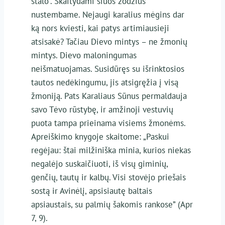
stalo”. Skaitydami šiuos žodžius
nustembame. Nejaugi karalius mėgins dar
ką nors kviesti, kai patys artimiausieji
atsisakė? Tačiau Dievo mintys – ne žmonių
mintys. Dievo maloningumas
neišmatuojamas. Susidūręs su išrinktosios
tautos nedėkingumu, jis atsigręžia į visą
žmoniją. Pats Karaliaus Sūnus permaldauja
savo Tėvo rūstybę, ir amžinoji vestuvių
puota tampa prieinama visiems žmonėms.
Apreiškimo knygoje skaitome: „Paskui
regėjau: štai milžiniška minia, kurios niekas
negalėjo suskaičiuoti, iš visų giminių,
genčių, tautų ir kalbų. Visi stovėjo priešais
sostą ir Avinėlį, apsisiautę baltais
apsiaustais, su palmių šakomis rankose” (Apr
7, 9).