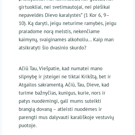
girtuokliai, nei svetimautojai, nei plėšikai
nepaveldės Dievo karalystės” (1 Kor 6, 9–
10). Ką daryti, jeigu neturime ramybės, jeigu
praradome norą melstis, nekenčiame
kaimynų, svaiginamės alkoholiu… Kaip man
atsikratyti šio dvasinio skurdo?
Ačiū Tau, Viešpatie, kad numatei mano
silpnybę ir įsteigei ne tiktai Krikštą, bet ir
Atgailos sakramentą. Ačiū, Tau, Dieve, kad
turime bažnyčias, kunigus, kurie, nors ir
patys nuodėmingi, gali mums suteikti
brangią dovaną – atleisti nuodėmes ir
parengti mus dalyvauti karališkoje vestuvių
puotoje.