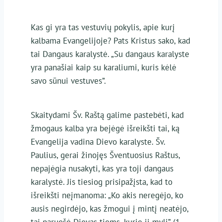
Kas gi yra tas vestuvių pokylis, apie kurį
kalbama Evangelijoje? Pats Kristus sako, kad
tai Dangaus karalystė. „Su dangaus karalyste
yra panašiai kaip su karaliumi, kuris kėlė
savo sūnui vestuves”.
Skaitydami Šv. Raštą galime pastebėti, kad
žmogaus kalba yra bejėgė išreikšti tai, ką
Evangelija vadina Dievo karalyste. Šv.
Paulius, gerai žinojęs Šventuosius Raštus,
nepajėgia nusakyti, kas yra toji dangaus
karalystė. Jis tiesiog prisipažįsta, kad to
išreikšti neįmanoma: „Ko akis neregėjo, ko
ausis negirdėjo, kas žmogui į mintį neatėjo,
tai paruošė Dievas tiems, kurie jį myli” (1