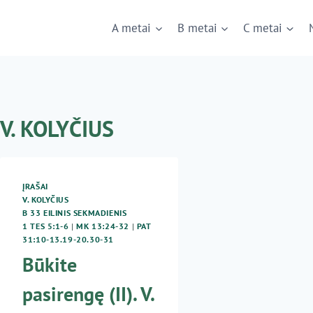
A metai
B metai
C metai
V. KOLYČIUS
ĮRAŠAI
V. KOLYČIUS
B 33 EILINIS SEKMADIENIS
1 TES 5:1-6
|
MK 13:24-32
|
PAT
31:10-13.19-20.30-31
Būkite
pasirengę (II). V.