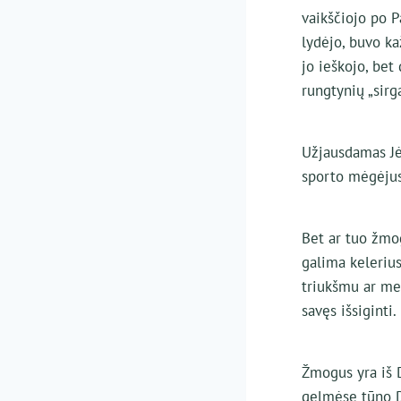
vaikščiojo po P
lydėjo, buvo ka
jo ieškojo, be
rungtynių „sirga
Užjausdamas Jėz
sporto mėgėjus, 
Bet ar tuo žmog
galima kelerius
triukšmu ar mei
savęs išsiginti.
Žmogus yra iš Di
gelmėse tūno Di