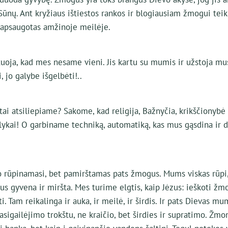
ūnų. Ant kryžiaus ištiestos rankos ir blogiausiam žmogui teik
r apsaugotas amžinoje meilėje.
uoja, kad mes nesame vieni. Jis kartu su mumis ir užstoja mu
 jo galybe išgelbėti!..
tai atsiliepiame? Sakome, kad religija, Bažnyčia, krikščionyb
lykai! O garbiname techniką, automatiką, kas mus gąsdina ir d
o rūpinamasi, bet pamirštamas pats žmogus. Mums viskas rūpi,
s gyvena ir miršta. Mes turime elgtis, kaip Jėzus: ieškoti žm
ti. Tam reikalinga ir auka, ir meilė, ir širdis. Ir pats Dievas m
asigailėjimo trokštu, ne kraičio, bet širdies ir supratimo. Žmo