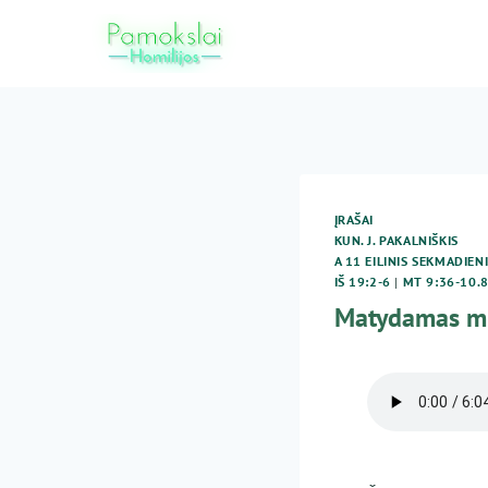
Skip
to
content
ĮRAŠAI
KUN. J. PAKALNIŠKIS
A 11 EILINIS SEKMADIEN
IŠ 19:2-6
|
MT 9:36-10.
Matydamas min