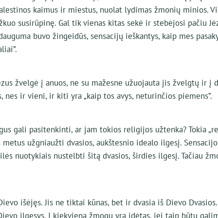
alestinos kaimus ir miestus, nuolat lydimas žmonių minios. Vis
žkuo susirūpinę. Gal tik vienas kitas sekė ir stebėjosi pačiu J
t dauguma buvo žingeidūs, sensacijų ieškantys, kaip mes pasak
liai”.
us žvelgė į anuos, ne su mažesne užuojauta jis žvelgtų ir į d
nes ir vieni, ir kiti yra „kaip tos avys, neturinčios piemens”.
us gali pasitenkinti, ar jam tokios religijos užtenka? Tokia „re
 metus užgniaužti dvasios, aukštesnio idealo ilgesį. Sensacijo
lės nuotykiais nustelbti šitą dvasios, širdies ilgesį. Tačiau ž
evo išėjęs. Jis ne tiktai kūnas, bet ir dvasia iš Dievo Dvasios.
evo ilgesys. Į kiekvieną žmogų yra įdėtas, jei taip būtų galim