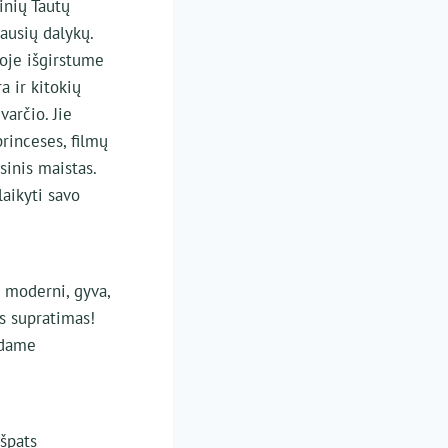
inių Tautų
ausių dalykų.
oje išgirstume
a ir kitokių
arčio. Jie
rinceses, filmų
sinis maistas.
aikyti savo
i moderni, gyva,
os supratimas!
odame
ešpats