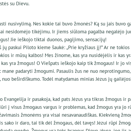
stės su Dievu.
usti nusivylimą. Nes kokie tai buvo žmonės? Ką su jais buvo g
ai nesidomėjo tikėjimu. Ir jiems siūloma pagalba negalėjo juo
ngus! Jie ieškojo tiktai duonos, pagijimo, sensacijų!
iš jų paskui Piloto kieme šaukė: „Prie kryžiaus jį!” Ar ne tokios
okios ir mūsų kalbos! Mes žinome, kas yra nusidėjėlis ir kas yr
kas yra žmogus! O Viešpats ieškojo kaip tik žmogaus! Ir jo vi
no: mane padaryti žmogumi. Pasaulis žus ne nuo neprotingumo,
nuo beširdiškumo. Todėl matydamas minias Jėzus jų gailėjosi
 Evangelija ir pasakoja, kad pats Jėzus yra tikras žmogus ir 
žiūri į visus žmogaus vargus ir problemas, kad žmogus yra jo r
ažavimasis žmonėms yra visai nesavanaudiškas. Kiekvieną žmog
is sako ir daro, tai tik dėl žmogaus, dėl tavęs! Jėzui rūpi žmog
atiduoda gyvybę. Žmogus yra toks brangus Dievo akyse, jog jis a