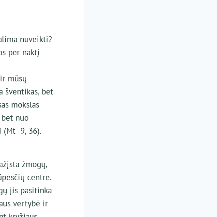
alima nuveikti?
s per naktį
 ir mūsų
a šventikas, bet
sas mokslas
 bet nuo
 (Mt 9, 36).
pažįsta žmogų,
ūpesčių centre.
ų jis pasitinka
aus vertybė ir
nt kryžiaus