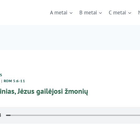
A metai
B metai
C metai
IS
8
|
ROM 5:6-11
ias, Jėzus gailėjosi žmonių