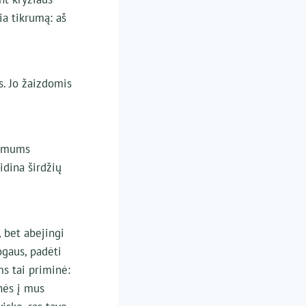
ia tikrumą: aš
s. Jo žaizdomis
ė mums
idina širdžių
 bet abejingi
ogaus, padėti
ums tai priminė:
nės į mus