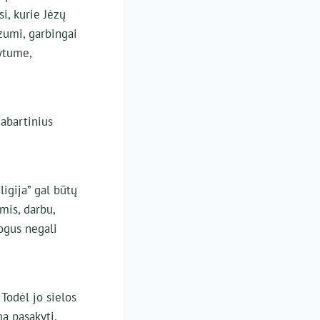
i, kurie Jėzų
ėzumi, garbingai
ytume,
abartinius
ligija” gal būtų
mis, darbu,
mogus negali
 Todėl jo sielos
a pasakyti,