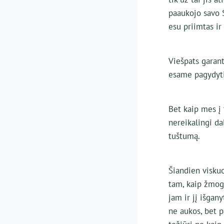
paaukojo savo S
esu priimtas i
Viešpats garant
esame pagydyti,
Bet kaip mes į 
nereikalingi da
tuštumą.
Šiandien visku
tam, kaip žmogu
jam ir jį išgany
ne aukos, bet p