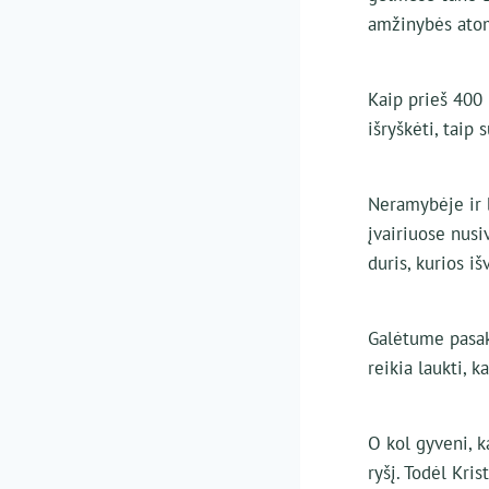
amžinybės atoma
Kaip prieš 400
išryškėti, taip 
Neramybėje ir 
įvairiuose nusi
duris, kurios i
Galėtume pasaky
reikia laukti, 
O kol gyveni, k
ryšį. Todėl Kri