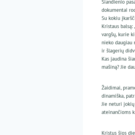
Šiandienio pasa
dokumentai rodo
Su kokiu įkarš
Kristaus balsą: 
vargšų, kurie k
nieko daugiau n
ir šlagerių didv
Kas jaudina šia
mašiną? Jie dau
Žaidimai, pramo
dinamiška, patr
Jie neturi joki
ateinančioms k
Kristus šios die