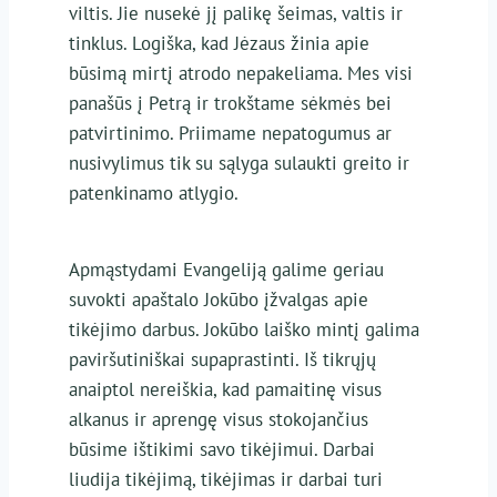
viltis. Jie nusekė jį palikę šeimas, valtis ir
tinklus. Logiška, kad Jėzaus žinia apie
būsimą mirtį atrodo nepakeliama. Mes visi
panašūs į Petrą ir trokštame sėkmės bei
patvirtinimo. Priimame nepatogumus ar
nusivylimus tik su sąlyga sulaukti greito ir
patenkinamo atlygio.
Apmąstydami Evangeliją galime geriau
suvokti apaštalo Jokūbo įžvalgas apie
tikėjimo darbus. Jokūbo laiško mintį galima
paviršutiniškai supaprastinti. Iš tikrųjų
anaiptol nereiškia, kad pamaitinę visus
alkanus ir aprengę visus stokojančius
būsime ištikimi savo tikėjimui. Darbai
liudija tikėjimą, tikėjimas ir darbai turi