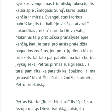
sąvokos, vengdamas triumfiškų lūkesčių. Jis
kalba apie „Žmogaus Sūnų“, kurio laukia
kančia ir mirtis. Evangelistas Morkus
pabrėžia: „Jis tai kalbėjo visiškai atvirai.“
Lakoniškas „reikia“ nurodo Dievo valią.
Mokinius taip pribloškia pranašystė apie
kančią, kad jie tarsi pro ausis praleidžia
paguodos žodžius, jog po trijų dienų Jėzus
prisikels. Tai taip pat pateikiama kaip būtina
įvykių seka. Petras pirmas susigriebia. Jis
tarsi pamiršta, ką pats tik ką išpažino, ir ima
„drausti“ Jėzui. Šis aštriais žodžiais atmeta
Petro priekaištą.
Petras ištaria: „Tu esi Mesijas.“ Jis išpažįsta
Jėzuje matąs Dievo išrinktąjį, atsiųstą