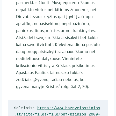
pasmerktas žlugti. Mūsų egocentriškumas
nepaliktų vietos nei kitiems žmonėms, nei
Dievui. Jėzaus kryžius gali įgyti įvairiopų
apraiškų: nepasisekimo, nepripažinimo,
paniekos, ligos, mirties ar net kankinystės.
Atsižadėti savęs reiškia atsisakyti bet kokia
kaina save įtvirtinti. Kiekviena diena pasiūlo
daug progų atsisakyti savanaudiškumo net
nedideliuose dalykuose. Vienintelė
krikščionio viltis yra Kristaus prisikėlimas.
Apaštalas Paulius tai nusako tokiais
žodžiais: „Gyvenu, tačiau nebe aš, bet
gyvena manyje Kristus“ (plg. Gal 2, 20).
Šaltinis: 
https://www.baznycioszinios
.lt/site/files/file/pdf/bzinios_2009-