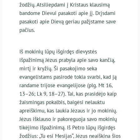
žodžių. Atsiliepdami į Kristaus klausimą
bandome Dievui pasakoti apie jį. Drįsdami
pasakoti apie Dievą geriau pažįstame save
pačius.
Iš mokinių lūpų išgirdęs dievystės
išpažinimą Jėzus prabyla apie savo kančią,
mirtį ir kryžių. Ši pasakojimo seka
evangelistams pasirodė tokia svarbi, kad ją
randame trijose evangelijose (plg. Mt 16,
13–26; Lk 9, 18–27). Tai, kas prasidėjo kaip
žaismingas pokalbis, baigėsi nelauktu
apreiškimu, kas laukia Jėzaus ir jo mokinių.
Jėzus išklauso ir pakoreguoja savo mokinių
tikėjimo išpažinimą. Iš Petro lūpų išgirdęs
žodžius: „Tu esi Mesijas“, Jėzus neaiškina šios