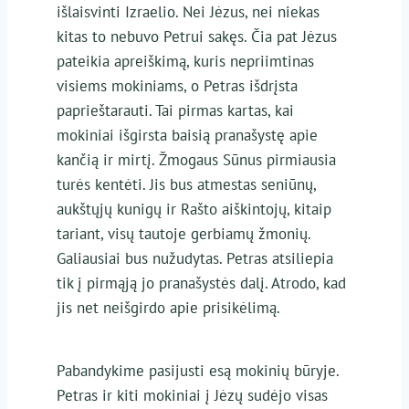
išlaisvinti Izraelio. Nei Jėzus, nei niekas
kitas to nebuvo Petrui sakęs. Čia pat Jėzus
pateikia apreiškimą, kuris nepriimtinas
visiems mokiniams, o Petras išdrįsta
paprieštarauti. Tai pirmas kartas, kai
mokiniai išgirsta baisią pranašystę apie
kančią ir mirtį. Žmogaus Sūnus pirmiausia
turės kentėti. Jis bus atmestas seniūnų,
aukštųjų kunigų ir Rašto aiškintojų, kitaip
tariant, visų tautoje gerbiamų žmonių.
Galiausiai bus nužudytas. Petras atsiliepia
tik į pirmąją jo pranašystės dalį. Atrodo, kad
jis net neišgirdo apie prisikėlimą.
Pabandykime pasijusti esą mokinių būryje.
Petras ir kiti mokiniai į Jėzų sudėjo visas