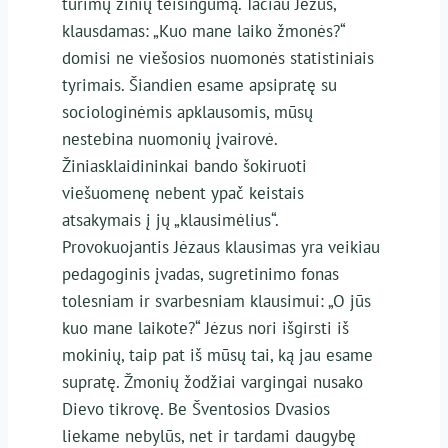
turimų žinių teisingumą. Tačiau Jėzus,
klausdamas: „Kuo mane laiko žmonės?“
domisi ne viešosios nuomonės statistiniais
tyrimais. Šiandien esame apsipratę su
sociologinėmis apklausomis, mūsų
nestebina nuomonių įvairovė.
Žiniasklaidininkai bando šokiruoti
viešuomenę nebent ypač keistais
atsakymais į jų „klausimėlius“.
Provokuojantis Jėzaus klausimas yra veikiau
pedagoginis įvadas, sugretinimo fonas
tolesniam ir svarbesniam klausimui: „O jūs
kuo mane laikote?“ Jėzus nori išgirsti iš
mokinių, taip pat iš mūsų tai, ką jau esame
supratę. Žmonių žodžiai vargingai nusako
Dievo tikrovę. Be Šventosios Dvasios
liekame nebylūs, net ir tardami daugybę