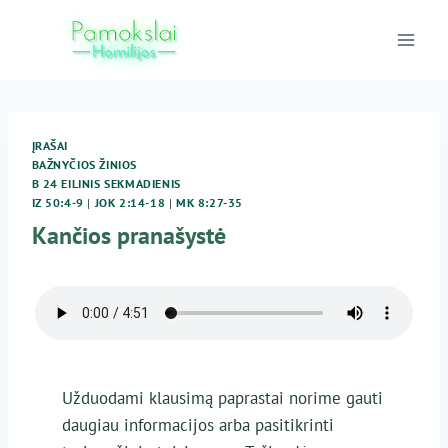
Skip
to
content
ĮRAŠAI
BAŽNYČIOS ŽINIOS
B 24 EILINIS SEKMADIENIS
IZ 50:4-9
|
JOK 2:14-18
|
MK 8:27-35
Kančios pranašystė
Užduodami klausimą paprastai norime gauti
daugiau informacijos arba pasitikrinti