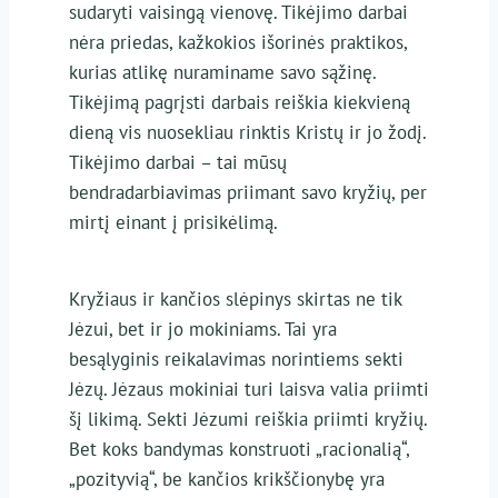
sudaryti vaisingą vienovę. Tikėjimo darbai
nėra priedas, kažkokios išorinės praktikos,
kurias atlikę nuraminame savo sąžinę.
Tikėjimą pagrįsti darbais reiškia kiekvieną
dieną vis nuosekliau rinktis Kristų ir jo žodį.
Tikėjimo darbai – tai mūsų
bendradarbiavimas priimant savo kryžių, per
mirtį einant į prisikėlimą.
Kryžiaus ir kančios slėpinys skirtas ne tik
Jėzui, bet ir jo mokiniams. Tai yra
besąlyginis reikalavimas norintiems sekti
Jėzų. Jėzaus mokiniai turi laisva valia priimti
šį likimą. Sekti Jėzumi reiškia priimti kryžių.
Bet koks bandymas konstruoti „racionalią“,
„pozityvią“, be kančios krikščionybę yra