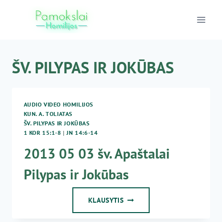
Skip
to
content
ŠV. PILYPAS IR JOKŪBAS
AUDIO VIDEO HOMILIJOS
KUN. A. TOLIATAS
ŠV. PILYPAS IR JOKŪBAS
1 KOR 15:1-8
|
JN 14:6-14
2013 05 03 šv. Apaštalai
Pilypas ir Jokūbas
2013
KLAUSYTIS
05
03