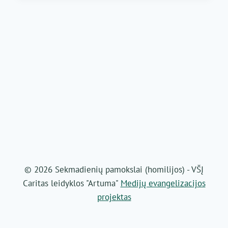
ŠV.
APAŠTALAI
PILYPAS
IR
JOKŪBAS
© 2026 Sekmadienių pamokslai (homilijos) - VŠĮ
Caritas leidyklos "Artuma"
Medijų evangelizacijos
projektas