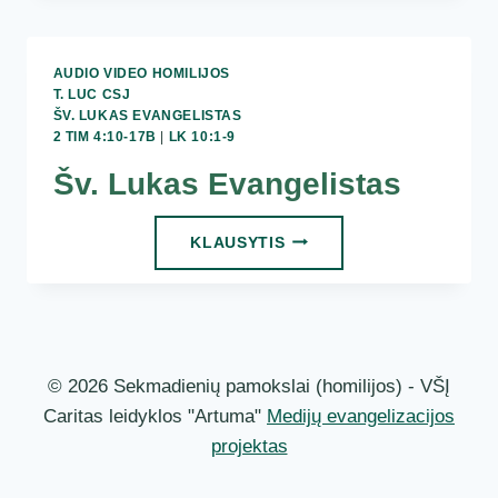
–
14
EILINIS
AUDIO VIDEO HOMILIJOS
SEKMADIENIS
T. LUC CSJ
ŠV. LUKAS EVANGELISTAS
2 TIM 4:10-17B
|
LK 10:1-9
Šv. Lukas Evangelistas
ŠV.
KLAUSYTIS
LUKAS
EVANGELISTAS
© 2026 Sekmadienių pamokslai (homilijos) - VŠĮ
Caritas leidyklos "Artuma"
Medijų evangelizacijos
projektas