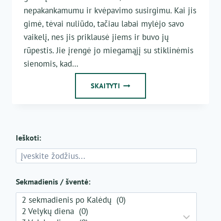
nepakankamumu ir kvėpavimo susirgimu. Kai jis
gimė, tėvai nuliūdo, tačiau labai mylėjo savo
vaikelį, nes jis priklausė jiems ir buvo jų
rūpestis. Jie įrengė jo miegamąjį su stiklinėmis
sienomis, kad…
MOKYTIS
SKAITYTI
MYLĖTI
Ieškoti:
Sekmadienis / šventė: