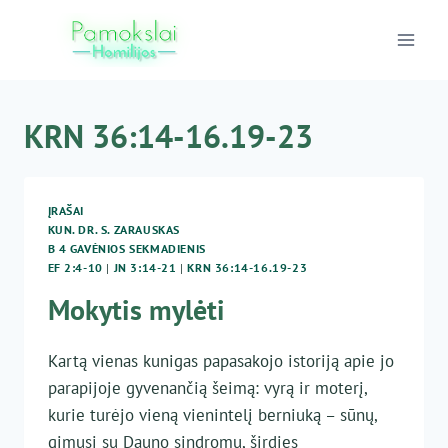
Skip
to
content
KRN 36:14-16.19-23
ĮRAŠAI
KUN. DR. S. ZARAUSKAS
B 4 GAVĖNIOS SEKMADIENIS
EF 2:4-10
|
JN 3:14-21
|
KRN 36:14-16.19-23
Mokytis mylėti
Kartą vienas kunigas papasakojo istoriją apie jo
parapijoje gyvenančią šeimą: vyrą ir moterį,
kurie turėjo vieną vienintelį berniuką – sūnų,
gimusį su Dauno sindromu, širdies