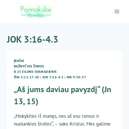
Skip
to
content
JOK 3:16-4.3
ĮRAŠAI
BAŽNYČIOS ŽINIOS
B 25 EILINIS SEKMADIENIS
IŠM 2:12.17-20
|
JOK 3:16-4.3
|
MK 9:30-37
„Aš jums daviau pavyzdį“ (Jn
13, 15)
„Mokykitės iš manęs, nes aš esu romus ir
nuolankios širdies“, – sako Kristus. Mes galime