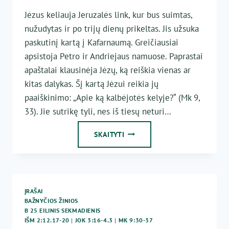
Jėzus keliauja Jeruzalės link, kur bus suimtas,
nužudytas ir po trijų dienų prikeltas. Jis užsuka
paskutinį kartą į Kafarnaumą. Greičiausiai
apsistoja Petro ir Andriejaus namuose. Paprastai
apaštalai klausinėja Jėzų, ką reiškia vienas ar
kitas dalykas. Šį kartą Jėzui reikia jų
paaiškinimo: „Apie ką kalbėjotės kelyje?“ (Mk 9,
33). Jie sutrikę tyli, nes iš tiesų neturi…
MĄSTYMO
SKAITYTI
POKYTIS
ĮRAŠAI
BAŽNYČIOS ŽINIOS
B 25 EILINIS SEKMADIENIS
IŠM 2:12.17-20
|
JOK 3:16-4.3
|
MK 9:30-37