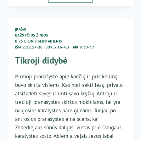
DIDYBĘ
ĮRAŠAI
BAŽNYČIOS ŽINIOS
B 25 EILINIS SEKMADIENIS
IŠM 2:12.17-20
|
JOK 3:16-4.3
|
MK 9:30-37
Tikroji didybė
Pirmoji pranašystė apie kančią ir prisikėlimą
buvo skirta visiems. Kas nori sekti Jėzų, privalo
atsižadėti savęs ir imti savo kryžių. Antroji ir
trečioji pranašystės skirtos mokiniams, tai yra
naujosios karalystės pareigūnams. Tuojau po
antrosios pranašystės eina scena, kai
Zebediejaus sūnūs dalijasi vietas prie Dangaus
karalystės sosto. Abiem atvejais Jėzus labai