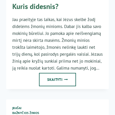
Kuris didesnis?
Jau praeityje tas laikas, kai Jėzus skelbė žodį
didelėms žmonių minioms. Dabar jis kalba savo
mokinių būreliui. Jo pamoka apie neišvengiamą
mirtį nėra skirta masėms. Žmonių minios
trokšta laimėtojo, žmonės nelinkę laukti net
trijų dienų, kol pasirodys pergalės vaisiai. Jėzaus
žinią apie kryžių sunkiai priima net jo mokiniai,
ją reikia nuolat kartoti. Galima numanyti, jog…
KURIS
SKAITYTI
DIDESNIS?
ĮRAŠAI
BAŽNYČIOS ŽINIOS