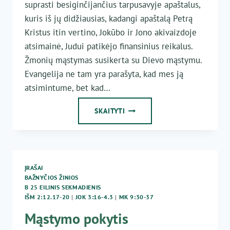
suprasti besiginčijančius tarpusavyje apaštalus,
kuris iš jų didžiausias, kadangi apaštalą Petrą
Kristus itin vertino, Jokūbo ir Jono akivaizdoje
atsimainė, Judui patikėjo finansinius reikalus.
Žmonių mąstymas susikerta su Dievo mąstymu.
Evangelija ne tam yra parašyta, kad mes ją
atsimintume, bet kad…
„AŠ
SKAITYTI
JUMS
DAVIAU
PAVYZDĮ“
(JN
13,
ĮRAŠAI
15)
BAŽNYČIOS ŽINIOS
B 25 EILINIS SEKMADIENIS
IŠM 2:12.17-20
|
JOK 3:16-4.3
|
MK 9:30-37
Mąstymo pokytis