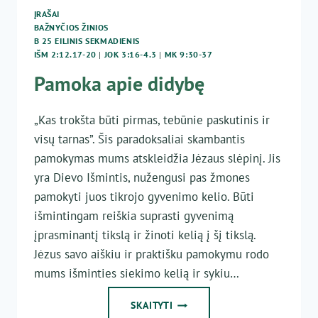
ĮRAŠAI
BAŽNYČIOS ŽINIOS
B 25 EILINIS SEKMADIENIS
IŠM 2:12.17-20
|
JOK 3:16-4.3
|
MK 9:30-37
Pamoka apie didybę
„Kas trokšta būti pirmas, tebūnie paskutinis ir
visų tarnas”. Šis paradoksaliai skambantis
pamokymas mums atskleidžia Jėzaus slėpinį. Jis
yra Dievo Išmintis, nužengusi pas žmones
pamokyti juos tikrojo gyvenimo kelio. Būti
išmintingam reiškia suprasti gyvenimą
įprasminantį tikslą ir žinoti kelią į šį tikslą.
Jėzus savo aiškiu ir praktišku pamokymu rodo
mums išminties siekimo kelią ir sykiu…
PAMOKA
SKAITYTI
APIE