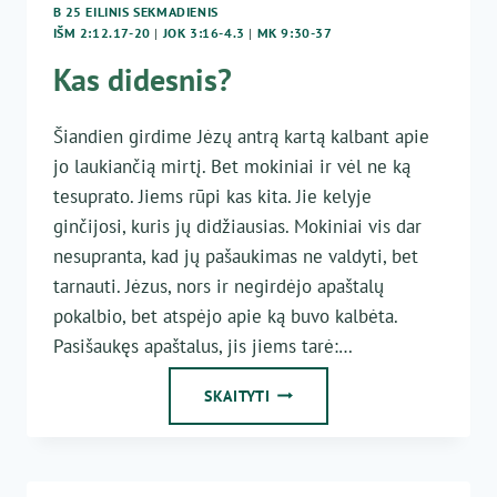
B 25 EILINIS SEKMADIENIS
IŠM 2:12.17-20
|
JOK 3:16-4.3
|
MK 9:30-37
Kas didesnis?
Šiandien girdime Jėzų antrą kartą kalbant apie
jo laukiančią mirtį. Bet mokiniai ir vėl ne ką
tesuprato. Jiems rūpi kas kita. Jie kelyje
ginčijosi, kuris jų didžiausias. Mokiniai vis dar
nesupranta, kad jų pašaukimas ne valdyti, bet
tarnauti. Jėzus, nors ir negirdėjo apaštalų
pokalbio, bet atspėjo apie ką buvo kalbėta.
Pasišaukęs apaštalus, jis jiems tarė:…
KAS
SKAITYTI
DIDESNIS?