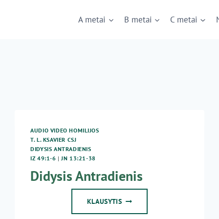
A metai
B metai
C metai
AUDIO VIDEO HOMILIJOS
T. L. KSAVIER CSJ
DIDYSIS ANTRADIENIS
IZ 49:1-6
|
JN 13:21-38
Didysis Antradienis
DIDYSIS
KLAUSYTIS
ANTRADIENIS