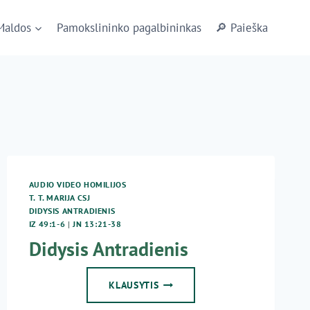
Maldos
Pamokslininko pagalbininkas
🔎 Paieška
AUDIO VIDEO HOMILIJOS
T. T. MARIJA CSJ
DIDYSIS ANTRADIENIS
IZ 49:1-6
|
JN 13:21-38
Didysis Antradienis
DIDYSIS
KLAUSYTIS
ANTRADIENIS