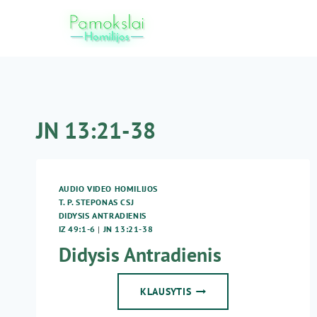
Skip
to
content
JN 13:21-38
AUDIO VIDEO HOMILIJOS
T. P. STEPONAS CSJ
DIDYSIS ANTRADIENIS
IZ 49:1-6
|
JN 13:21-38
Didysis Antradienis
DIDYSIS
KLAUSYTIS
ANTRADIENIS