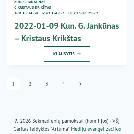
KUN. G. JANKŪNAS
KRISTAUS
C KRISTAUS KRIKŠTAS
KRIKŠTAS
APD 10:34-38
|
IZ 42:1-4.6-7
|
LK 3:15-16.21-22
2022-01-09 Kun. G. Jankūnas
– Kristaus Krikštas
2022-
KLAUSYTIS
01-
09
KUN.
G.
Page
Next
1
2
3
4
JANKŪNAS
–
navigation
Page
KRISTAUS
KRIKŠTAS
© 2026 Sekmadienių pamokslai (homilijos) - VŠĮ
Caritas leidyklos "Artuma"
Medijų evangelizacijos