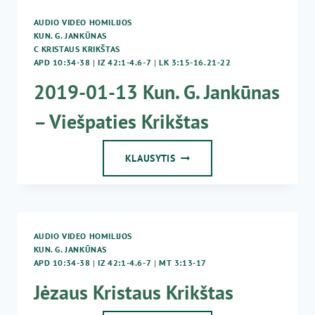
AUDIO VIDEO HOMILIJOS
KUN. G. JANKŪNAS
C KRISTAUS KRIKŠTAS
APD 10:34-38
|
IZ 42:1-4.6-7
|
LK 3:15-16.21-22
2019-01-13 Kun. G. Jankūnas
– Viešpaties Krikštas
2019-
KLAUSYTIS
01-
13
KUN.
G.
JANKŪNAS
AUDIO VIDEO HOMILIJOS
–
KUN. G. JANKŪNAS
VIEŠPATIES
APD 10:34-38
|
IZ 42:1-4.6-7
|
MT 3:13-17
KRIKŠTAS
Jėzaus Kristaus Krikštas