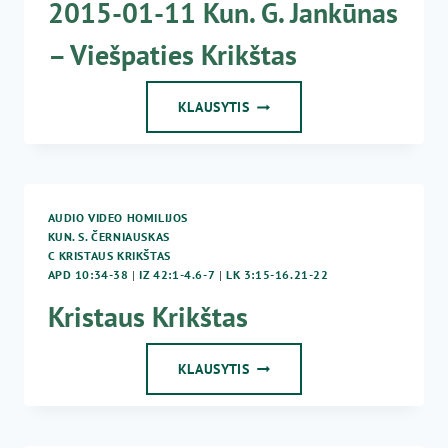
2015-01-11 Kun. G. Jankūnas
– Viešpaties Krikštas
2015-
KLAUSYTIS
01-
11
KUN.
G.
JANKŪNAS
AUDIO VIDEO HOMILIJOS
–
KUN. S. ČERNIAUSKAS
VIEŠPATIES
C KRISTAUS KRIKŠTAS
KRIKŠTAS
APD 10:34-38
|
IZ 42:1-4.6-7
|
LK 3:15-16.21-22
Kristaus Krikštas
KRISTAUS
KLAUSYTIS
KRIKŠTAS