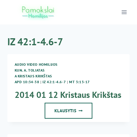
Skip
to
content
IZ 42:1-4.6-7
AUDIO VIDEO HOMILIJOS
KUN. A. TOLIATAS
A KRISTAUS KRIKŠTAS
APD 10:34-38
|
IZ 42:1-4.6-7
|
MT 3:13-17
2014 01 12 Kristaus Krikštas
2014
KLAUSYTIS
01
12
KRISTAUS
KRIKŠTAS