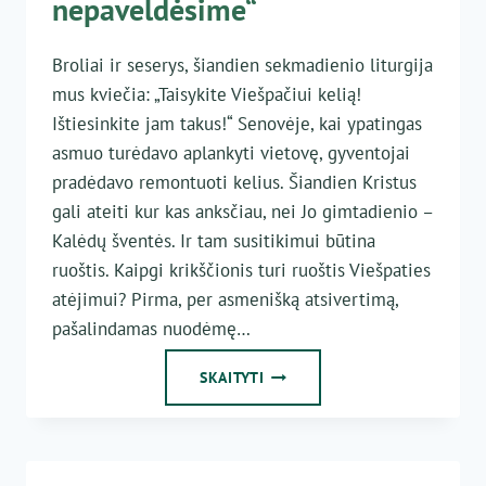
nepaveldėsime“
Broliai ir seserys, šiandien sekmadienio liturgija
mus kviečia: „Taisykite Viešpačiui kelią!
Ištiesinkite jam takus!“ Senovėje, kai ypatingas
asmuo turėdavo aplankyti vietovę, gyventojai
pradėdavo remontuoti kelius. Šiandien Kristus
gali ateiti kur kas anksčiau, nei Jo gimtadienio –
Kalėdų šventės. Ir tam susitikimui būtina
ruoštis. Kaipgi krikščionis turi ruoštis Viešpaties
atėjimui? Pirma, per asmenišką atsivertimą,
pašalindamas nuodėmę…
„MIEGODAMI
SKAITYTI
DANGAUS
NEPAVELDĖSIME“