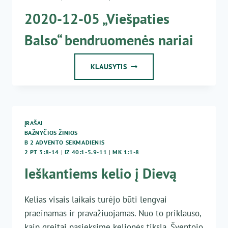
SEKMADIENIS
2020-12-05 „Viešpaties
Balso“ bendruomenės nariai
2020-
KLAUSYTIS
12-
05
„VIEŠPATIES
BALSO“
BENDRUOMENĖS
ĮRAŠAI
NARIAI
BAŽNYČIOS ŽINIOS
B 2 ADVENTO SEKMADIENIS
2 PT 3:8-14
|
IZ 40:1-5.9-11
|
MK 1:1-8
Ieškantiems kelio į Dievą
Kelias visais laikais turėjo būti lengvai
praeinamas ir pravažiuojamas. Nuo to priklauso,
kaip greitai pasieksime kelionės tikslą. Šventojo