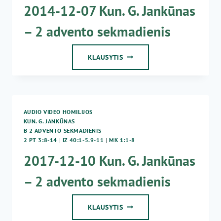
2014-12-07 Kun. G. Jankūnas
– 2 advento sekmadienis
2014-
KLAUSYTIS
12-
07
KUN.
G.
JANKŪNAS
AUDIO VIDEO HOMILIJOS
–
KUN. G. JANKŪNAS
2
B 2 ADVENTO SEKMADIENIS
ADVENTO
2 PT 3:8-14
|
IZ 40:1-5.9-11
|
MK 1:1-8
SEKMADIENIS
2017-12-10 Kun. G. Jankūnas
– 2 advento sekmadienis
2017-
KLAUSYTIS
12-