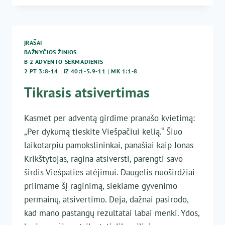
ĮRAŠAI
BAŽNYČIOS ŽINIOS
B 2 ADVENTO SEKMADIENIS
2 PT 3:8-14
|
IZ 40:1-5.9-11
|
MK 1:1-8
Tikrasis atsivertimas
Kasmet per adventą girdime pranašo kvietimą:
„Per dykumą tieskite Viešpačiui kelią.“ Šiuo
laikotarpiu pamokslininkai, panašiai kaip Jonas
Krikštytojas, ragina atsiversti, parengti savo
širdis Viešpaties atėjimui. Daugelis nuoširdžiai
priimame šį raginimą, siekiame gyvenimo
permainų, atsivertimo. Deja, dažnai pasirodo,
kad mano pastangų rezultatai labai menki. Ydos,