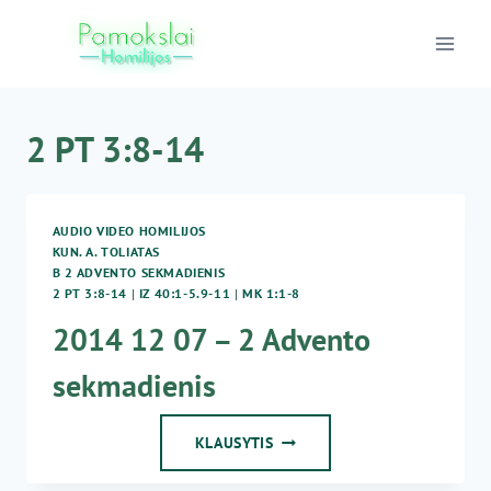
Skip
to
content
2 PT 3:8-14
AUDIO VIDEO HOMILIJOS
KUN. A. TOLIATAS
B 2 ADVENTO SEKMADIENIS
2 PT 3:8-14
|
IZ 40:1-5.9-11
|
MK 1:1-8
2014 12 07 – 2 Advento
sekmadienis
2014
KLAUSYTIS
12
07