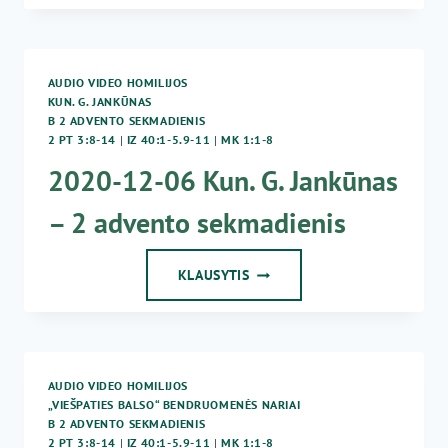
10
KUN.
G.
JANKŪNAS
AUDIO VIDEO HOMILIJOS
–
KUN. G. JANKŪNAS
2
B 2 ADVENTO SEKMADIENIS
ADVENTO
2 PT 3:8-14
|
IZ 40:1-5.9-11
|
MK 1:1-8
SEKMADIENIS
2020-12-06 Kun. G. Jankūnas
– 2 advento sekmadienis
2020-
KLAUSYTIS
12-
06
KUN.
G.
JANKŪNAS
AUDIO VIDEO HOMILIJOS
–
„VIEŠPATIES BALSO“ BENDRUOMENĖS NARIAI
2
B 2 ADVENTO SEKMADIENIS
ADVENTO
2 PT 3:8-14
|
IZ 40:1-5.9-11
|
MK 1:1-8