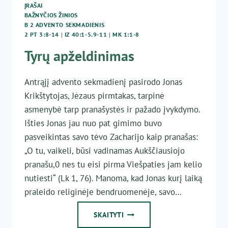
ĮRAŠAI
BAŽNYČIOS ŽINIOS
B 2 ADVENTO SEKMADIENIS
2 PT 3:8-14
|
IZ 40:1-5.9-11
|
MK 1:1-8
Tyrų apželdinimas
Antrąjį advento sekmadienį pasirodo Jonas
Krikštytojas, Jėzaus pirmtakas, tarpinė
asmenybė tarp pranašystės ir pažado įvykdymo.
Išties Jonas jau nuo pat gimimo buvo
pasveikintas savo tėvo Zacharijo kaip pranašas:
„O tu, vaikeli, būsi vadinamas Aukščiausiojo
pranašu,0 nes tu eisi pirma Viešpaties jam kelio
nutiesti“ (Lk 1, 76). Manoma, kad Jonas kurį laiką
praleido religinėje bendruomenėje, savo…
TYRŲ
SKAITYTI
APŽELDINIMAS