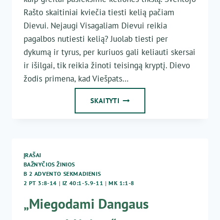
Rašto skaitiniai kviečia tiesti kelią pačiam
Dievui. Nejaugi Visagaliam Dievui reikia
pagalbos nutiesti kelią? Juolab tiesti per
dykumą ir tyrus, per kuriuos gali keliauti skersai
ir išilgai, tik reikia žinoti teisingą kryptį. Dievo
žodis primena, kad Viešpats…
IEŠKANTIEMS
SKAITYTI
KELIO
Į
DIEVĄ
ĮRAŠAI
BAŽNYČIOS ŽINIOS
B 2 ADVENTO SEKMADIENIS
2 PT 3:8-14
|
IZ 40:1-5.9-11
|
MK 1:1-8
„Miegodami Dangaus