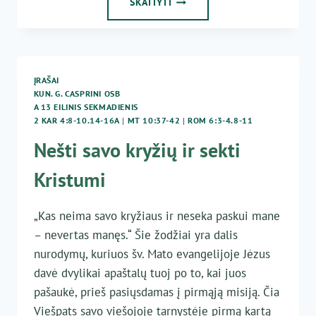
SKAITYTI
EILINIS
SEKMADIENIS
ĮRAŠAI
KUN. G. CASPRINI OSB
A 13 EILINIS SEKMADIENIS
2 KAR 4:8-10.14-16A
|
MT 10:37-42
|
ROM 6:3-4.8-11
Nešti savo kryžių ir sekti
Kristumi
„Kas neima savo kryžiaus ir neseka paskui mane
– nevertas manęs.“ Šie žodžiai yra dalis
nurodymų, kuriuos šv. Mato evangelijoje Jėzus
davė dvylikai apaštalų tuoj po to, kai juos
pašaukė, prieš pasiųsdamas į pirmąją misiją. Čia
Viešpats savo viešojoje tarnystėje pirmą kartą