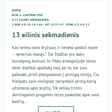
G.
JANKŪNAS
ĮRAŠAI
–
KUN. G. CASPRINI OSB
13
A 13 EILINIS SEKMADIENIS
EILINIS
2 KAR 4:8-10.14-16A
|
MT 10:37-42
|
ROM 6:3-4.8-11
SEKMADIENIS
13 eilinis sekmadienis
Kas neima savo kryžiaus ir neseka paskui mane
– nevertas manęs.“ Šie žodžiai yra dalis
nurodymų, kuriuos šv. Mato evangelijoje Jėzus
davė dvylikai apaštalų tuoj po to, kai juos
pašaukė, prieš pasiųsdamas į pirmąją misiją. Čia
Viešpats savo viešojoje tarnystėje pirmą kartą
užsimena apie kryžių. Tik vėliau trimis
skirtingomis progomis Jėzus paskelbė apie savo
kančią,…
13