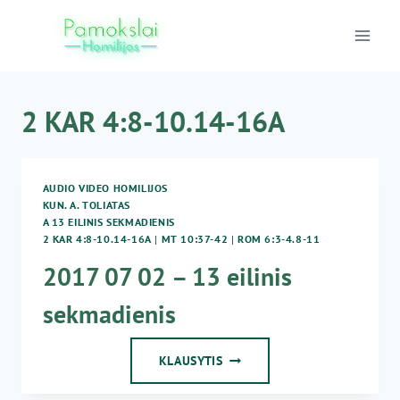
Skip
to
content
2 KAR 4:8-10.14-16A
AUDIO VIDEO HOMILIJOS
KUN. A. TOLIATAS
A 13 EILINIS SEKMADIENIS
2 KAR 4:8-10.14-16A
|
MT 10:37-42
|
ROM 6:3-4.8-11
2017 07 02 – 13 eilinis
sekmadienis
2017
KLAUSYTIS
07
02