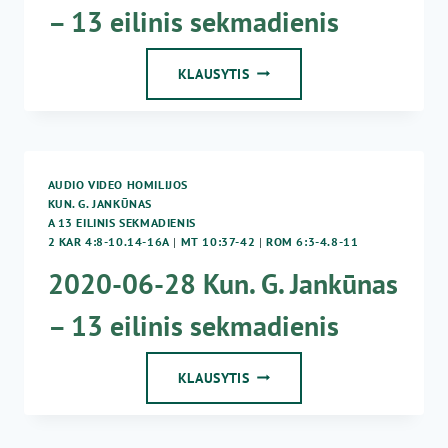
– 13 eilinis sekmadienis
2017-
KLAUSYTIS
07-
02
KUN.
G.
JANKŪNAS
AUDIO VIDEO HOMILIJOS
–
KUN. G. JANKŪNAS
13
A 13 EILINIS SEKMADIENIS
EILINIS
2 KAR 4:8-10.14-16A
|
MT 10:37-42
|
ROM 6:3-4.8-11
SEKMADIENIS
2020-06-28 Kun. G. Jankūnas
– 13 eilinis sekmadienis
2020-
KLAUSYTIS
06-
28
KUN.