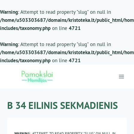
Warning
: Attempt to read property "slug" on null in
/home/u503303687/domains/kristoteka.lt/public_html/homi
includes/taxonomy.php
on line
4721
Warning
: Attempt to read property "slug" on null in
/home/u503303687/domains/kristoteka.lt/public_html/homi
includes/taxonomy.php
on line
4721
Skip
to
content
B 34 EILINIS SEKMADIENIS
WARNING
: ATTEMPT TO READ PROPERTY "SLUG" ON NULL IN