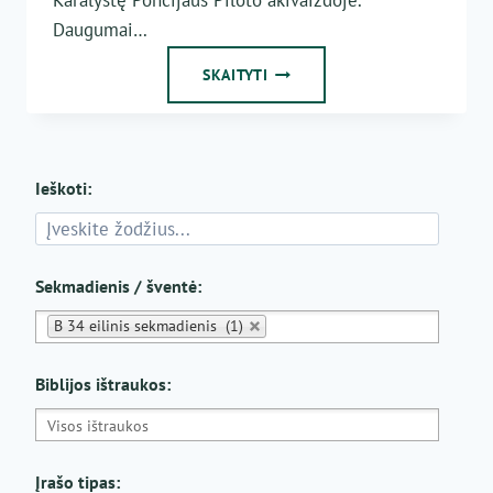
Daugumai…
DVI
SKAITYTI
KARALYSTĖS
Ieškoti:
Sekmadienis / šventė:
B 34 eilinis sekmadienis (1)
Biblijos ištraukos:
Įrašo tipas: