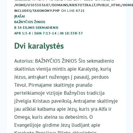
/HOME/U503303687/DOMAINS/KRISTOTEKA.LT/PUBLIC_HTML/HOMIL
INCLUDES/TAXONOMY.PHP
ON LINE
4721
ĮRAŠAI
BAŽNYČIOS ŽINIOS
B 34 EILINIS SEKMADIENIS
APR 1:5-8
|
DAN 7:13-14
|
JN 18:33B-37
Dvi karalystės
Autorius: BAŽNYČIOS ŽINIOS Šio sekmadienio
skaitinius vienija mintis apie Karalystę, kurią
Jėzus, antrąkart nužengęs į pasaulį, perduos
Tėvui. Pirmajame skaitinyje pranašo
perteikiamoje vizijoje Bažnyčios tradicija
įžvelgia Kristaus paveikslą. Antrajame skaitinyje
jau aiškiai kalbama apie Jėzų, kuris yra Alfa ir
Omega, kuris ateina su debesimis. O
Evangelijoje girdime Jėzų liudijant apie
Karalystę Poncijaus Piloto akivaizdoje.