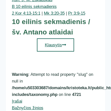
B 10 eilinis sekmadienis
2 Kor 4:13-15:1
|
Mk 3:20-35
|
Pr 3:9-15
10 eilinis sekmadienis /
šv. Antano atlaidai
10
Klausytis
eilinis
sekmadienis
/
šv.
Warning
: Attempt to read property "slug" on
Antano
null in
atlaidai
/home/u503303687/domains/kristoteka.lt/public_ht
includes/taxonomy.php
on line
4721
Įrašai
Bažnyčios žinios