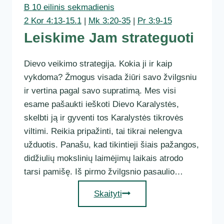
B 10 eilinis sekmadienis
2 Kor 4:13-15.1
|
Mk 3:20-35
|
Pr 3:9-15
Leiskime Jam strateguoti
Dievo veikimo strategija. Kokia ji ir kaip
vykdoma? Žmogus visada žiūri savo žvilgsniu
ir vertina pagal savo supratimą. Mes visi
esame pašaukti ieškoti Dievo Karalystės,
skelbti ją ir gyventi tos Karalystės tikrovės
viltimi. Reikia pripažinti, tai tikrai nelengva
užduotis. Panašu, kad tikintieji šiais pažangos,
didžiulių mokslinių laimėjimų laikais atrodo
tarsi pamišę. Iš pirmo žvilgsnio pasaulio…
Leiskime
Skaityti
Jam
strateguoti