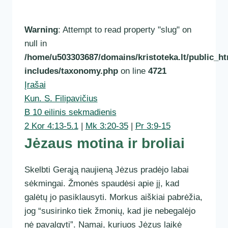
Warning
: Attempt to read property "slug" on
null in
/home/u503303687/domains/kristoteka.lt/public_ht
includes/taxonomy.php
on line
4721
Įrašai
Kun. S. Filipavičius
B 10 eilinis sekmadienis
2 Kor 4:13-5.1
|
Mk 3:20-35
|
Pr 3:9-15
Jėzaus motina ir broliai
Skelbti Gerąją naujieną Jėzus pradėjo labai
sėkmingai. Žmonės spaudėsi apie jį, kad
galėtų jo pasiklausyti. Morkus aiškiai pabrėžia,
jog “susirinko tiek žmonių, kad jie nebegalėjo
nė pavalgyti”. Namai, kuriuos Jėzus laikė