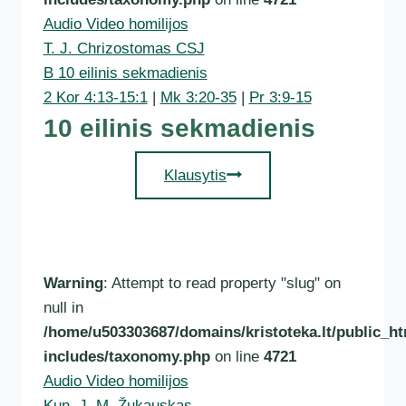
Visi šventieji
Audio Video homilijos
Vėlinės
T. J. Chrizostomas CSJ
B 10 eilinis sekmadienis
2 Kor 4:13-15:1
|
Mk 3:20-35
|
Pr 3:9-15
10 eilinis sekmadienis
10
Klausytis
eilinis
sekmadienis
Warning
: Attempt to read property "slug" on
null in
/home/u503303687/domains/kristoteka.lt/public_ht
includes/taxonomy.php
on line
4721
Audio Video homilijos
Kun. J. M. Žukauskas