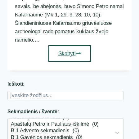
savais, be abejonės, buvo Simono Petro namai
Kafarnaume (Mk 1, 29; 9, 28; 10, 10).
Šiandieniniuose Kafarnaumo griuvėsiuose
archeologai rado pamatus kuklaus žvejo
namelio,…
Jėzaus
Skaityti
motina
ir
broliai
Ieškoti:
Sekmadienis / šventė: