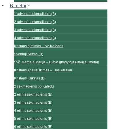
B metai
7 eilinis sekmadienis (A)
1 gavėnios sekmadienis (A)
1 advento sekmadienis (B)
2 gavėnios sekmadienis (A)
2 advento sekmadienis (B)
3 gavėnios sekmadienis (A)
3 advento sekmadienis (B)
4 gavėnios sekmadienis (A)
4 advento sekmadienis (B)
5 gavėnios sekmadienis (A)
Kristaus gimimas – Šv. Kalėdos
Kristaus Kančios (Verbų) sekmadienis
Šventoji Šeima (B)
Didysis ketvirtadienis – Paskutinė vakarienė
Švč. Mergelė Marija – Dievo gimdytoja (Naujieji metai)
Didysis penktadienis
Kristaus Apsireiškimas – Trys karaliai
Kristaus Prisikėlimas – šv. Velykos
Kristaus Krikštas (B)
2 Velykų sekmadienis – Atvelykis (A)
2 sekmadienis po Kalėdų
3 Velykų sekmadienis (A)
2 eilinis sekmadienis (B)
4 Velykų sekmadienis (A)
3 eilinis sekmadienis (B)
5 Velykų sekmadienis (A)
4 eilinis sekmadienis (B)
6 Velykų sekmadienis (A)
5 eilinis sekmadienis (B)
7 Velykų sekmadienis – Šeštinės (A)
6 eilinis sekmadienis (B)