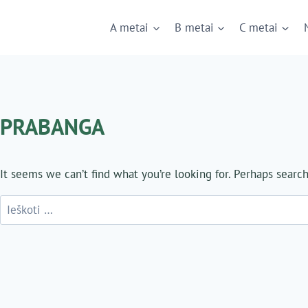
A metai
B metai
C metai
PRABANGA
It seems we can’t find what you’re looking for. Perhaps searc
Ieškoti: