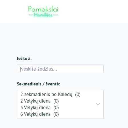
Skip
to
content
Ieškoti:
Sekmadienis / šventė: