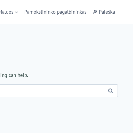
Maldos
Pamokslininko pagalbininkas
🔎 Paieška
hing can help.