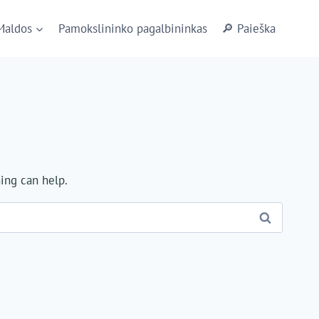
Maldos
Pamokslininko pagalbininkas
🔎 Paieška
hing can help.