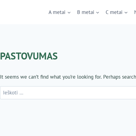
A metai
B metai
C metai
PASTOVUMAS
It seems we can’t find what you’re looking for. Perhaps searc
Ieškoti: