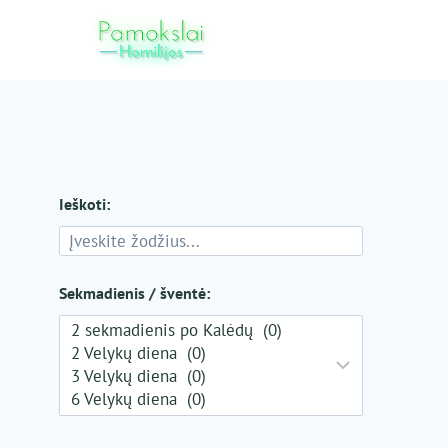
Skip
to
content
Ieškoti:
Sekmadienis / šventė: