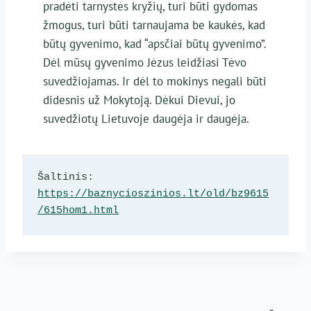
pradėti tarnystės kryžių, turi būti gydomas
žmogus, turi būti tarnaujama be kaukės, kad
būtų gyvenimo, kad “apsčiai būtų gyvenimo”.
Dėl mūsų gyvenimo Jėzus leidžiasi Tėvo
suvedžiojamas. Ir dėl to mokinys negali būti
didesnis už Mokytoją. Dėkui Dievui, jo
suvedžiotų Lietuvoje daugėja ir daugėja.
Šaltinis: 
https://baznycioszinios.lt/old/bz9615
/615hom1.html