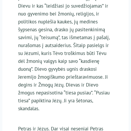
Dievu ir kas “leidžiasi jo suvedžiojamas” ir
nuo gyvenimo bei žmonių, religijos, ir
politikos nuplėšia kaukes, jų medines
šypsenas gesina, drasko jų pasitenkinimą
savimi, jų “teisumą”, tas išmetamas į pašalį,
nurašomas į autsaiderius. Šitaip pasielgs ir
su Jėzumi, kuris Tėvo troškimus būti Tėvu
dėl žmonių valgys kaip savo “kasdienę
duoną”. Dievo gyvybės ugnis draskosi
Jeremijo žmogiškumo prieštaravimuose. Ji
degins ir Žmogų Jėzų. Dievas ir Dievo
žmogus nepasisotina “tiesa pusiau”. “Pusiau
tiesa” papiktina Jėzų. Ji yra šėtonas,
skandalas.
Petras ir Jėzus. Dar visai neseniai Petras