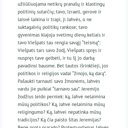
užliūliuojama netikrų pranašų ir klastingų
politinių sutarčių; tavo, Izraeli, gerovė ir
laisvė laikina ir trapi, ji Jahvės, o ne
suktagalvių politikų rankose; tavo
gyvenimas klajoja svetimų dievų keliais ir
tavo Viešpats tau rengia savąjį “teismą”:
Viešpats tars savo žodį, Viešpats spręs ir
nuspręs tave gelbėti, ir tu šį jo darbą
pavadinsi bausme. Bet tautos išrinktieji, jos
politikos ir religijos vadai “žinojo, ką darą”.
Pašaukti tarnauti savo žmonėms, Jahvės
vardu jie puikiai “tarnavo sau”. Jeremijo
žodžius leido perniek: ką, Jahvė nelaimina
mūsų politikos? Ką, Jahvė nelaimina mūsų
religingumo? Ką, Jahvei nepatinka mūsų
tradicijos? Ką čia paisto šitas Jeremijas?
Bene protą prarado? Protestuodamas Jahvės