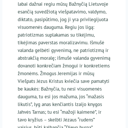
labai dažnai regiu mūsų Bažnyčią Lietuvoje
esančią suvedžiotą viešpatavimo, valdymo,
diktato, pasipūtimo, jog ji yra privilegijuota
visuomenės dauguma. Regiu jos ligą:
patriotizmas suplakamas su tikėjimu,
tikėjimas paverstas moralizavimu. Išmušė
valanda gelbėti gyvenimą, ne patriotizmą ir
abstrakčią moralę; išmušė valanda gyvenimą
dovanoti konkrečiam žmogui ir konkretiems
žmonėms. Žmogus Jeremijas ir mūsų
Viešpats Jėzus Kristus kviečia save pamatyti
be kaukės: Bažnyčia, tu nesi visuomenės
dauguma, tu esi jos mažuma, jos “mažasis
likutis”, lyg anas kenčiantis Izaijo knygos
Jahvės Tarnas; tu esi “mažoji kaimenė”, ir
tavo kryžius – skelbti Jėzaus “rudens”
vaisius, būti kalbančia “Dievo burna”,