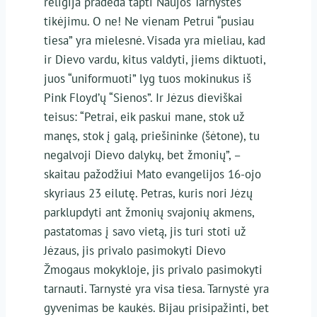
religija pradeda tapti Naujos Tarnystės
tikėjimu. O ne! Ne vienam Petrui “pusiau
tiesa” yra mielesnė. Visada yra mieliau, kad
ir Dievo vardu, kitus valdyti, jiems diktuoti,
juos “uniformuoti” lyg tuos mokinukus iš
Pink Floyd’ų “Sienos”. Ir Jėzus dieviškai
teisus: “Petrai, eik paskui mane, stok už
manęs, stok į galą, priešininke (šėtone), tu
negalvoji Dievo dalykų, bet žmonių”, –
skaitau pažodžiui Mato evangelijos 16-ojo
skyriaus 23 eilutę. Petras, kuris nori Jėzų
parklupdyti ant žmonių svajonių akmens,
pastatomas į savo vietą, jis turi stoti už
Jėzaus, jis privalo pasimokyti Dievo
Žmogaus mokykloje, jis privalo pasimokyti
tarnauti. Tarnystė yra visa tiesa. Tarnystė yra
gyvenimas be kaukės. Bijau prisipažinti, bet