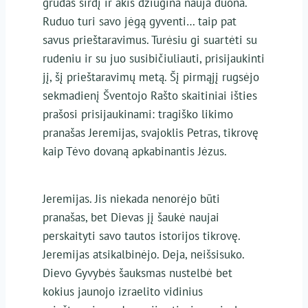
grūdas širdį ir akis džiugina nauja duona.
Ruduo turi savo jėgą gyventi… taip pat
savus prieštaravimus. Turėsiu gi suartėti su
rudeniu ir su juo susibičiuliauti, prisijaukinti
jį, šį prieštaravimų metą. Šį pirmąjį rugsėjo
sekmadienį Šventojo Rašto skaitiniai išties
prašosi prisijaukinami: tragiško likimo
pranašas Jeremijas, svajoklis Petras, tikrovę
kaip Tėvo dovaną apkabinantis Jėzus.
Jeremijas. Jis niekada nenorėjo būti
pranašas, bet Dievas jį šaukė naujai
perskaityti savo tautos istorijos tikrovę.
Jeremijas atsikalbinėjo. Deja, neišsisuko.
Dievo Gyvybės šauksmas nustelbė bet
kokius jaunojo izraelito vidinius