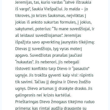
Jeremijas, tas, kurio vardas “Jahvė ištraukia
iš vargo”, šaukia Viešpačiui. Jo malda – jo
tikrovės, jo krizės šauksmas, neįvilktas į
jokias iš anksto sukurtas formules, į jokius,
sakytumei, poterius: “Tu mane suvedžiojai, ir
aš leidausi suvedžiojamas”. Jeremijas
išpažįsta savo apverktiną jaunystės tikėjimą:
Dievas jį suvedžiojo, lyg vyras moterį
apgavo. Suvedžiotas pranašas jaučiasi
“nukautas”. Jis nebenori, jis nebegali
išstovėti konflikto tarp Dievo ir “pasaulio”
ugnyje. Jis trokšta gyventi kaip visi: rūpintis
tik savimi. Tačiau jį degina ir Dievo žodžio
ugnys. Dievo artumas jį draskyte drasko. Jis
galingesnis nei krizės kartėliai.
Prieštaringas Dievo žmogaus tikėjimo ruduo
primena: kas rimtai audžia draugystę su