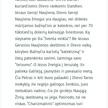
kuriančiomis Dievo rankomis šiandien.
Jėzaus Geroji Naujiena, Dievo Geroji
Naujiena žmogui yra daugiau, nei didelės
mūrijamos bažnyčios ar katedros, nei per 70
tūkstančių dolerių kainuojąs šviestuvas. Ką
slepiame po šia “šventa veikla”? Be Jėzaus
Gerosios Naujienos skelbimo ir Dievo vaikų
kūrybos Bažnyčia kartotų “katekizmą” ir
liktų patenkinta savimi, laiminga savo
“teisumu”. O Jėzus žvelgia į Jeruzalę. Jis
palieka Galilėją, jaunystės ir pavasario metą.
Čia Petras ir kiti buvo pašaukti į Dievo Tarno
mokyklą. Jie regėjo galingus ženklus, juos
stebuklais vadino; čia jie girdėjo Naująją
Žinią, skelbiamą su jėga. Pasirodo, tai ne
viskas. “Charizmatinis” optimizmas turi