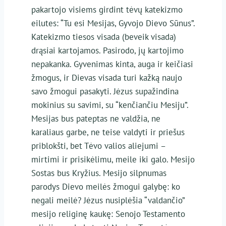
pakartojo visiems girdint tėvų katekizmo
eilutes: “Tu esi Mesijas, Gyvojo Dievo Sūnus”.
Katekizmo tiesos visada (beveik visada)
drąsiai kartojamos. Pasirodo, jų kartojimo
nepakanka. Gyvenimas kinta, auga ir keičiasi
žmogus, ir Dievas visada turi kažką naujo
savo žmogui pasakyti. Jėzus supažindina
mokinius su savimi, su “kenčiančiu Mesiju”.
Mesijas bus pateptas ne valdžia, ne
karaliaus garbe, ne teise valdyti ir priešus
priblokšti, bet Tėvo valios aliejumi –
mirtimi ir prisikėlimu, meile iki galo. Mesijo
Sostas bus Kryžius. Mesijo silpnumas
parodys Dievo meilės žmogui galybę: ko
negali meilė? Jėzus nusiplėšia “valdančio”
mesijo religinę kaukę: Senojo Testamento