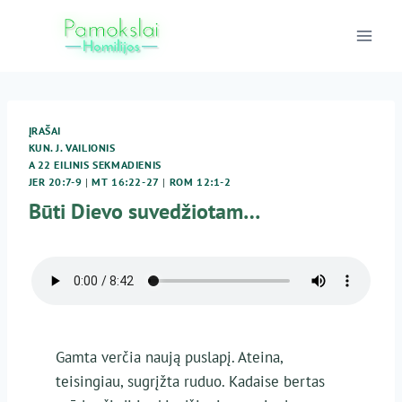
Skip
to
content
ĮRAŠAI
KUN. J. VAILIONIS
A 22 EILINIS SEKMADIENIS
JER 20:7-9
|
MT 16:22-27
|
ROM 12:1-2
Būti Dievo suvedžiotam…
Gamta verčia naują puslapį. Ateina,
teisingiau, sugrįžta ruduo. Kadaise bertas