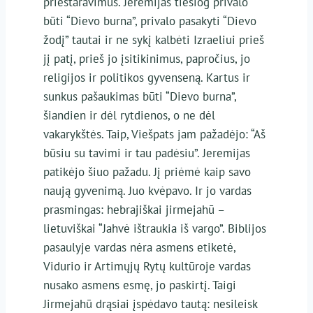
prieštaravimus. Jeremijas tiesiog privalo
būti “Dievo burna”, privalo pasakyti “Dievo
žodį” tautai ir ne sykį kalbėti Izraeliui prieš
jį patį, prieš jo įsitikinimus, papročius, jo
religijos ir politikos gyvenseną. Kartus ir
sunkus pašaukimas būti “Dievo burna”,
šiandien ir dėl rytdienos, o ne dėl
vakarykštės. Taip, Viešpats jam pažadėjo: “Aš
būsiu su tavimi ir tau padėsiu”. Jeremijas
patikėjo šiuo pažadu. Jį priėmė kaip savo
naują gyvenimą. Juo kvėpavo. Ir jo vardas
prasmingas: hebrajiškai jirmejahū –
lietuviškai “Jahvė ištraukia iš vargo”. Biblijos
pasaulyje vardas nėra asmens etiketė,
Vidurio ir Artimųjų Rytų kultūroje vardas
nusako asmens esmę, jo paskirtį. Taigi
Jirmejahū drąsiai įspėdavo tautą: nesileisk