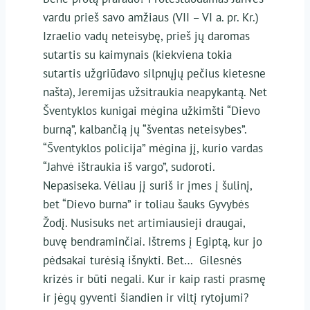
vardu prieš savo amžiaus (VII – VI a. pr. Kr.)
Izraelio vadų neteisybę, prieš jų daromas
sutartis su kaimynais (kiekviena tokia
sutartis užgriūdavo silpnųjų pečius kietesne
našta), Jeremijas užsitraukia neapykantą. Net
Šventyklos kunigai mėgina užkimšti “Dievo
burną”, kalbančią jų “šventas neteisybes”.
“Šventyklos policija” mėgina jį, kurio vardas
“Jahvė ištraukia iš vargo”, sudoroti.
Nepasiseka. Vėliau jį suriš ir įmes į šulinį,
bet “Dievo burna” ir toliau šauks Gyvybės
Žodį. Nusisuks net artimiausieji draugai,
buvę bendraminčiai. Ištrems į Egiptą, kur jo
pėdsakai turėsią išnykti. Bet… Gilesnės
krizės ir būti negali. Kur ir kaip rasti prasmę
ir jėgų gyventi šiandien ir viltį rytojumi?