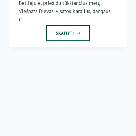
Betliejuje, prieš du tūkstančius metų.
Viešpats Dievas, visatos Karalius, dangaus
ir…
MUMS
SKAITYTI
KŪDIKIS
GIMĖ,
SŪNUS
MUMS
DUOTAS