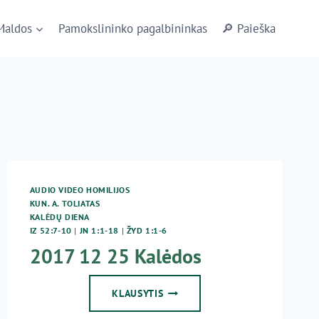
Maldos
Pamokslininko pagalbininkas
🔎 Paieška
AUDIO VIDEO HOMILIJOS
KUN. A. TOLIATAS
KALĖDŲ DIENA
IZ 52:7-10
|
JN 1:1-18
|
ŽYD 1:1-6
2017 12 25 Kalėdos
2017
KLAUSYTIS
12