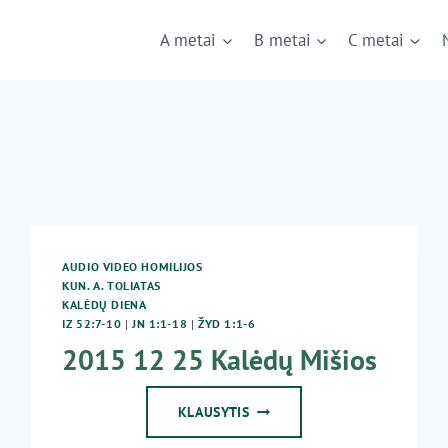
A metai
B metai
C metai
AUDIO VIDEO HOMILIJOS
KUN. A. TOLIATAS
KALĖDŲ DIENA
IZ 52:7-10
|
JN 1:1-18
|
ŽYD 1:1-6
2015 12 25 Kalėdų Mišios
2015
KLAUSYTIS
12