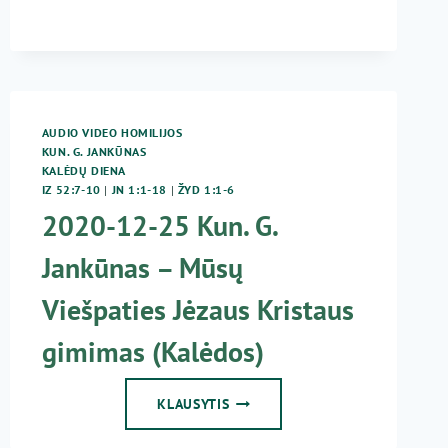
25
KALĖDOS
AUDIO VIDEO HOMILIJOS
KUN. G. JANKŪNAS
KALĖDŲ DIENA
IZ 52:7-10
|
JN 1:1-18
|
ŽYD 1:1-6
2020-12-25 Kun. G.
Jankūnas – Mūsų
Viešpaties Jėzaus Kristaus
gimimas (Kalėdos)
2020-
KLAUSYTIS
12-
25