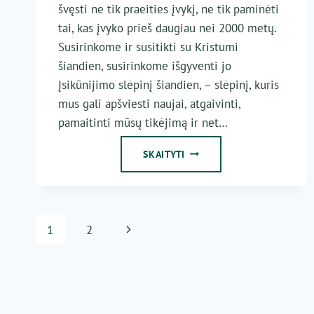
švęsti ne tik praeities įvykį, ne tik paminėti
tai, kas įvyko prieš daugiau nei 2000 metų.
Susirinkome ir susitikti su Kristumi
šiandien, susirinkome išgyventi jo
Įsikūnijimo slėpinį šiandien, – slėpinį, kuris
mus gali apšviesti naujai, atgaivinti,
pamaitinti mūsų tikėjimą ir net…
KALĖDŲ
SKAITYTI
DIENOS
HOMILIJA
Page
Next
1
2
navigation
Page