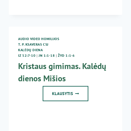
25
KALĖDŲ
MIŠIOS
AUDIO VIDEO HOMILIJOS
T. P. KSAVERAS CSJ
KALĖDŲ DIENA
IZ 52:7-10
|
JN 1:1-18
|
ŽYD 1:1-6
Kristaus gimimas. Kalėdų
dienos Mišios
KRISTAUS
KLAUSYTIS
GIMIMAS.
KALĖDŲ
DIENOS
MIŠIOS