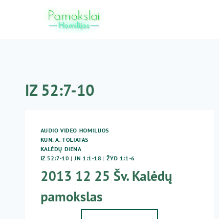
Skip
to
content
IZ 52:7-10
AUDIO VIDEO HOMILIJOS
KUN. A. TOLIATAS
KALĖDŲ DIENA
IZ 52:7-10
|
JN 1:1-18
|
ŽYD 1:1-6
2013 12 25 Šv. Kalėdų
pamokslas