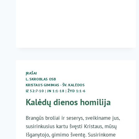
JANKŪNAS
–
MŪSŲ
VIEŠPATIES
JĖZAUS
KRISTAUS
GIMIMAS
(KALĖDOS)
ĮRAŠAI
L. SKROBLAS OSB
KRISTAUS GIMIMAS - ŠV. KALĖDOS
IZ 52:7-10
|
JN 1:1-18
|
ŽYD 1:1-6
Kalėdų dienos homilija
Brangūs broliai ir seserys, sveikiname jus,
susirinkusius kartu švęsti Kristaus, mūsų
Išganytojo, gimimo šventę. Susirinkome