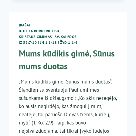
ĮRAŠAI
B. DE LA BORDERIE OSB
KRISTAUS GIMIMAS - ŠV. KALĖDOS
IZ 52:7-10
|
JN 1:1-18
|
ŽYD 1:1-6
Mums kūdikis gimė, Sūnus
mums duotas
„Mums kūdikis gimė, Sūnus mums duotas“.
Šiandien su šventuoju Pauliumi mes
sušunkame iš džiaugsmo : „Ko akis neregėjo,
ko ausis negirdėjo, kas žmogui į mintį
neatėjo, tai paruošė Dievas tiems, kurie jį
myli“ (1 Ko. 2,9). Taip, kas buvo
neįsivaizduojama, tai tikrai įvyko Judėjos