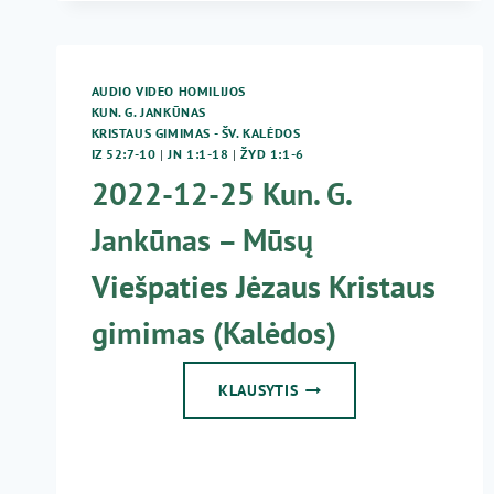
AUDIO VIDEO HOMILIJOS
KUN. G. JANKŪNAS
KRISTAUS GIMIMAS - ŠV. KALĖDOS
IZ 52:7-10
|
JN 1:1-18
|
ŽYD 1:1-6
2022-12-25 Kun. G.
Jankūnas – Mūsų
Viešpaties Jėzaus Kristaus
gimimas (Kalėdos)
2022-
KLAUSYTIS
12-
25
KUN.
G.