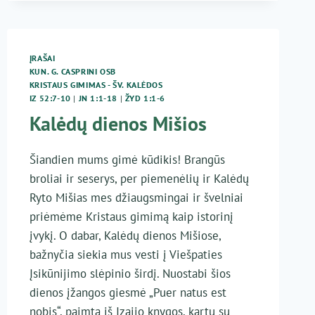
KUN.
G.
JANKŪNAS
–
ĮRAŠAI
MŪSŲ
KUN. G. CASPRINI OSB
VIEŠPATIES
KRISTAUS GIMIMAS - ŠV. KALĖDOS
JĖZAUS
IZ 52:7-10
|
JN 1:1-18
|
ŽYD 1:1-6
KRISTAUS
Kalėdų dienos Mišios
GIMIMAS
(KALĖDOS)
Šiandien mums gimė kūdikis! Brangūs
broliai ir seserys, per piemenėlių ir Kalėdų
Ryto Mišias mes džiaugsmingai ir švelniai
priėmėme Kristaus gimimą kaip istorinį
įvykį. O dabar, Kalėdų dienos Mišiose,
bažnyčia siekia mus vesti į Viešpaties
Įsikūnijimo slėpinio širdį. Nuostabi šios
dienos įžangos giesmė „Puer natus est
nobis“, paimta iš Izaijo knygos, kartu su