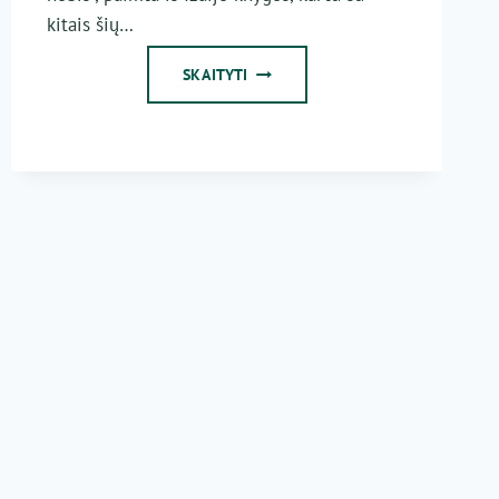
kitais šių…
KALĖDŲ
SKAITYTI
DIENOS
MIŠIOS