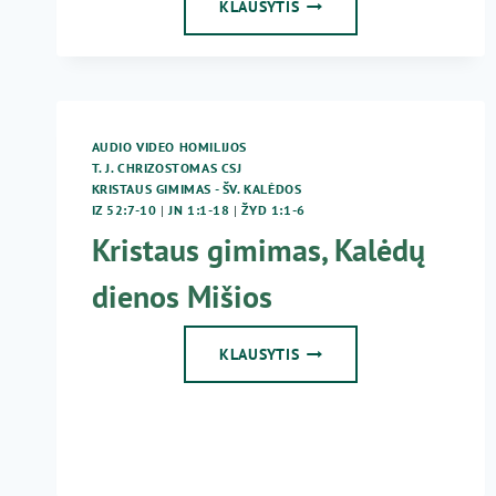
2013
KLAUSYTIS
12
25
ŠV.
KALĖDŲ
PAMOKSLAS
AUDIO VIDEO HOMILIJOS
T. J. CHRIZOSTOMAS CSJ
KRISTAUS GIMIMAS - ŠV. KALĖDOS
IZ 52:7-10
|
JN 1:1-18
|
ŽYD 1:1-6
Kristaus gimimas, Kalėdų
dienos Mišios
KRISTAUS
KLAUSYTIS
GIMIMAS,
KALĖDŲ
DIENOS
MIŠIOS