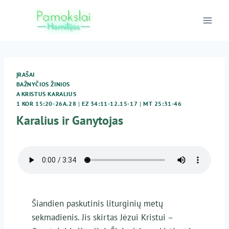
Skip
to
content
ĮRAŠAI
BAŽNYČIOS ŽINIOS
A KRISTUS KARALIUS
1 KOR 15:20-26A.28
|
EZ 34:11-12.15-17
|
MT 25:31-46
Karalius ir Ganytojas
Šiandien paskutinis liturginių metų
sekmadienis. Jis skirtas Jėzui Kristui –