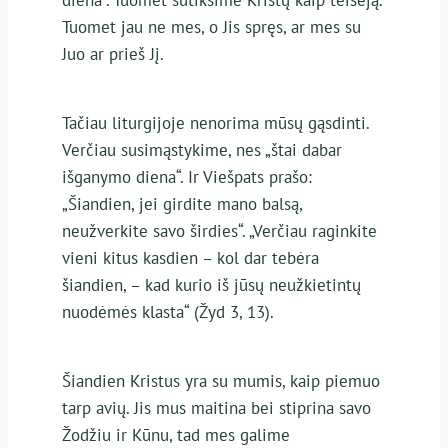
Tuomet jau ne mes, o Jis spręs, ar mes su
Juo ar prieš Jį.
Tačiau liturgijoje nenorima mūsų gąsdinti.
Verčiau susimąstykime, nes „štai dabar
išganymo diena“. Ir Viešpats prašo:
„Šiandien, jei girdite mano balsą,
neužverkite savo širdies“. „Verčiau raginkite
vieni kitus kasdien – kol dar tebėra
šiandien, – kad kurio iš jūsų neužkietintų
nuodėmės klasta“ (Žyd 3, 13).
Šiandien Kristus yra su mumis, kaip piemuo
tarp avių. Jis mus maitina bei stiprina savo
Žodžiu ir Kūnu, tad mes galime