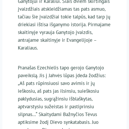
Ganytojui ir Karaliui. Šiais dviem skirtingais
įvaizdžiais atskleidžiamas tas pats asmuo,
tačiau šie įvaizdžiai tokie talpūs, kad tarp jų
driekiasi ištisa išganymo istorija. Pirmajame
skaitinyje vyrauja Ganytojo įvaizdis,
antrajame skaitinyje ir Evangelijoje –
Karaliaus.
Pranašas Ezechielis tapo gerojo Ganytojo
paveikslą. Jis į Jahvės lūpas įdeda žodžius:
„Aš pats rūpinsiuosi savo avimis ir jų
ieškosiu, aš pats jas ilsinsiu, suieškosiu
paklydusias, sugrąžinsiu išblaškytas,
aptvarstysiu sužeistas ir pastiprinsiu
silpnas…“ Skaitydami Bažnyčios Tėvus
aptiksime žodį Dievo synkatabasis. Juo