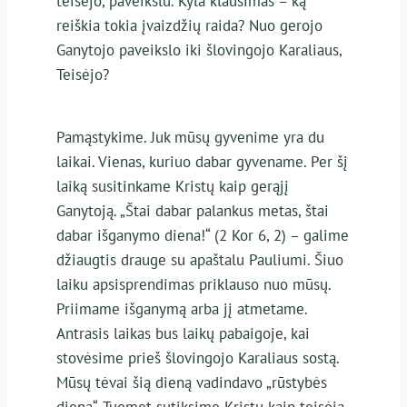
teisėjo, paveikslu. Kyla klausimas – ką
reiškia tokia įvaizdžių raida? Nuo gerojo
Ganytojo paveikslo iki šlovingojo Karaliaus,
Teisėjo?
Pamąstykime. Juk mūsų gyvenime yra du
laikai. Vienas, kuriuo dabar gyvename. Per šį
laiką susitinkame Kristų kaip gerąjį
Ganytoją. „Štai dabar palankus metas, štai
dabar išganymo diena!“ (2 Kor 6, 2) – galime
džiaugtis drauge su apaštalu Pauliumi. Šiuo
laiku apsisprendimas priklauso nuo mūsų.
Priimame išganymą arba jį atmetame.
Antrasis laikas bus laikų pabaigoje, kai
stovėsime prieš šlovingojo Karaliaus sostą.
Mūsų tėvai šią dieną vadindavo „rūstybės
diena“. Tuomet sutiksime Kristų kaip teisėją.