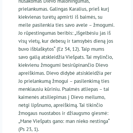
nusakomas Dievo maloningumas,
prielankumas. Galingas Karalius, prieš kurį
kiekvienas turėtų apmirti iš baimės, su
meile pasilenkia ties savo avele – žmogumi.
Jo rūpestingumas beribis: „Išgelbėsiu jas iš
visų vietų, kur debesų ir tamsybės dieną jos
buvo išblaškytos“ (Ez 34, 12). Taip mums
savo galią atskleidžia Viešpats. Tai mylinčio,
kiekvienu žmogumi besirūpinančio Dievo
apreiškimas. Dievo didybė atsiskleidžia per
Jo prielankumą žmogui – pasilenkimą ties
menkiausiu kūriniu. Psalmės atliepas – tai
kaimenės atsiliepimas į Dievo meilumo,
netgi lipšnumo, apreiškimą. Tai tikinčio
žmogaus nuostabos ir džiaugsmo giesmė:
„Mane Viešpats gano: man nieko nestinga“
(Ps 23, 1).