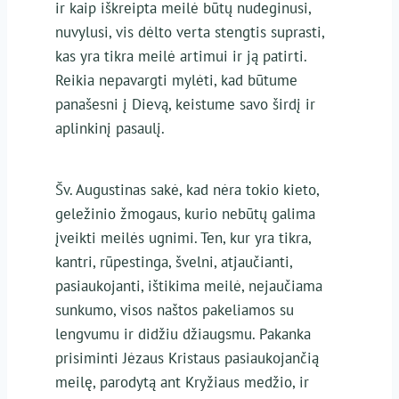
ir kaip iškreipta meilė būtų nudeginusi,
nuvylusi, vis dėlto verta stengtis suprasti,
kas yra tikra meilė artimui ir ją patirti.
Reikia nepavargti mylėti, kad būtume
panašesni į Dievą, keistume savo širdį ir
aplinkinį pasaulį.
Šv. Augustinas sakė, kad nėra tokio kieto,
geležinio žmogaus, kurio nebūtų galima
įveikti meilės ugnimi. Ten, kur yra tikra,
kantri, rūpestinga, švelni, atjaučianti,
pasiaukojanti, ištikima meilė, nejaučiama
sunkumo, visos naštos pakeliamos su
lengvumu ir didžiu džiaugsmu. Pakanka
prisiminti Jėzaus Kristaus pasiaukojančią
meilę, parodytą ant Kryžiaus medžio, ir