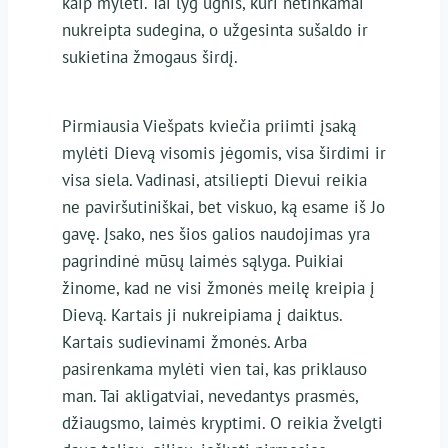
kaip mylėti. Tai lyg ugnis, kuri netinkamai
nukreipta sudegina, o užgesinta sušaldo ir
sukietina žmogaus širdį.
Pirmiausia Viešpats kviečia priimti įsaką
mylėti Dievą visomis jėgomis, visa širdimi ir
visa siela. Vadinasi, atsiliepti Dievui reikia
ne paviršutiniškai, bet viskuo, ką esame iš Jo
gavę. Įsako, nes šios galios naudojimas yra
pagrindinė mūsų laimės sąlyga. Puikiai
žinome, kad ne visi žmonės meilę kreipia į
Dievą. Kartais ji nukreipiama į daiktus.
Kartais sudievinami žmonės. Arba
pasirenkama mylėti vien tai, kas priklauso
man. Tai akligatviai, nevedantys prasmės,
džiaugsmo, laimės kryptimi. O reikia žvelgti