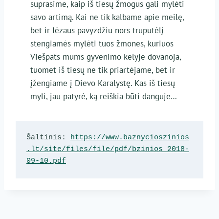
suprasime, kaip iš tiesų žmogus gali mylėti
savo artimą. Kai ne tik kalbame apie meilę,
bet ir Jėzaus pavyzdžiu nors truputėlį
stengiamės mylėti tuos žmones, kuriuos
Viešpats mums gyvenimo kelyje dovanoja,
tuomet iš tiesų ne tik priartėjame, bet ir
įžengiame į Dievo Karalystę. Kas iš tiesų
myli, jau patyrė, ką reiškia būti danguje…
Šaltinis: 
https://www.baznycioszinios
.lt/site/files/file/pdf/bzinios_2018-
09-10.pdf