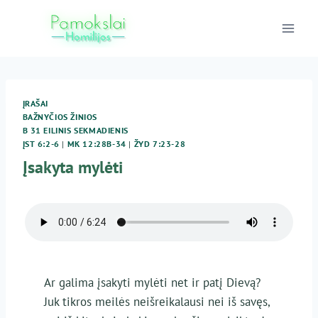
Skip
to
content
ĮRAŠAI
BAŽNYČIOS ŽINIOS
B 31 EILINIS SEKMADIENIS
ĮST 6:2-6
|
MK 12:28B-34
|
ŽYD 7:23-28
Įsakyta mylėti
Ar galima įsakyti mylėti net ir patį Dievą?
Juk tikros meilės neišreikalausi nei iš savęs,