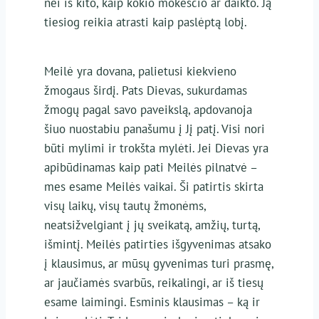
nei iš kito, kaip kokio mokesčio ar daikto. Ją
tiesiog reikia atrasti kaip paslėptą lobį.
Meilė yra dovana, palietusi kiekvieno
žmogaus širdį. Pats Dievas, sukurdamas
žmogų pagal savo paveikslą, apdovanoja
šiuo nuostabiu panašumu į Jį patį. Visi nori
būti mylimi ir trokšta mylėti. Jei Dievas yra
apibūdinamas kaip pati Meilės pilnatvė –
mes esame Meilės vaikai. Ši patirtis skirta
visų laikų, visų tautų žmonėms,
neatsižvelgiant į jų sveikatą, amžių, turtą,
išmintį. Meilės patirties išgyvenimas atsako
į klausimus, ar mūsų gyvenimas turi prasmę,
ar jaučiamės svarbūs, reikalingi, ar iš tiesų
esame laimingi. Esminis klausimas – ką ir