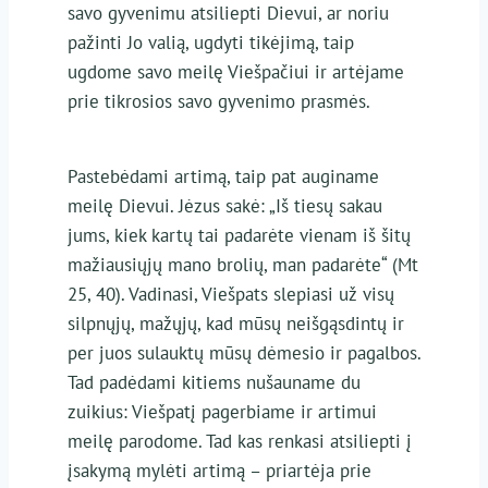
savo gyvenimu atsiliepti Dievui, ar noriu
pažinti Jo valią, ugdyti tikėjimą, taip
ugdome savo meilę Viešpačiui ir artėjame
prie tikrosios savo gyvenimo prasmės.
Pastebėdami artimą, taip pat auginame
meilę Dievui. Jėzus sakė: „Iš tiesų sakau
jums, kiek kartų tai padarėte vienam iš šitų
mažiausiųjų mano brolių, man padarėte“ (Mt
25, 40). Vadinasi, Viešpats slepiasi už visų
silpnųjų, mažųjų, kad mūsų neišgąsdintų ir
per juos sulauktų mūsų dėmesio ir pagalbos.
Tad padėdami kitiems nušauname du
zuikius: Viešpatį pagerbiame ir artimui
meilę parodome. Tad kas renkasi atsiliepti į
įsakymą mylėti artimą – priartėja prie