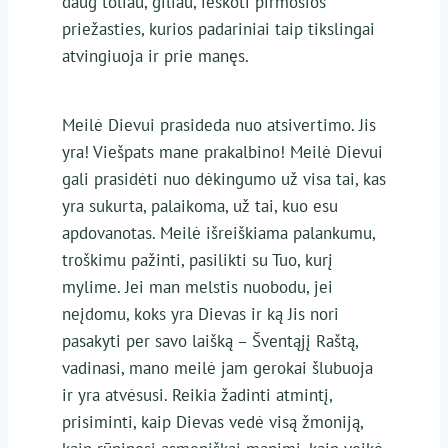
daug toliau, giliau, ieškoti pirmosios
priežasties, kurios padariniai taip tikslingai
atvingiuoja ir prie manęs.
Meilė Dievui prasideda nuo atsivertimo. Jis
yra! Viešpats mane prakalbino! Meilė Dievui
gali prasidėti nuo dėkingumo už visa tai, kas
yra sukurta, palaikoma, už tai, kuo esu
apdovanotas. Meilė išreiškiama palankumu,
troškimu pažinti, pasilikti su Tuo, kurį
mylime. Jei man melstis nuobodu, jei
neįdomu, koks yra Dievas ir ką Jis nori
pasakyti per savo laišką – Šventąjį Raštą,
vadinasi, mano meilė jam gerokai šlubuoja
ir yra atvėsusi. Reikia žadinti atmintį,
prisiminti, kaip Dievas vedė visą žmoniją,