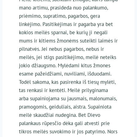
mano artimu, prasideda nuo palankumo,
priėmimo, supratimo, pagarbos, gera
linkėjimo. Pasitikėjimas ir pagarba yra bet
kokios meilės sparnai, be kurių ji negali
mums ir kitiems žmonėms suteikti laimės ir
pilnatvės. Jei nebus pagarbos, nebus ir
meilės, jei stigs pasitikėjimo, meilė neteiks
jokio džiaugsmo. Mylėdami kitus žmones
esame pažeidžiami, nuviliami, išduodami.
Todėl sakoma, kas pasirenka iš tiesų mylėti,
tas renkasi ir kentėti. Meilė prilyginama
arba supainiojama su jausmais, malonumais,
pramogomis, geiduliais, aistra. Supainiota
meilė skaudžiai nudegina. Bet Dievo
palankaus rūpesčio dėka gali atvesti prie
tikros meilės suvokimo ir jos patyrimo. Nors