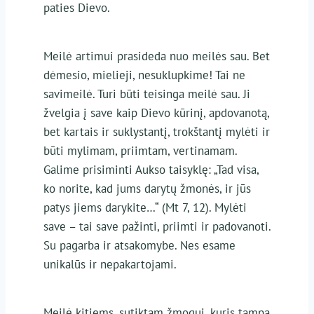
paties Dievo.
Meilė artimui prasideda nuo meilės sau. Bet
dėmesio, mielieji, nesuklupkime! Tai ne
savimeilė. Turi būti teisinga meilė sau. Ji
žvelgia į save kaip Dievo kūrinį, apdovanotą,
bet kartais ir suklystantį, trokštantį mylėti ir
būti mylimam, priimtam, vertinamam.
Galime prisiminti Aukso taisyklę: „Tad visa,
ko norite, kad jums darytų žmonės, ir jūs
patys jiems darykite…“ (Mt 7, 12). Mylėti
save – tai save pažinti, priimti ir padovanoti.
Su pagarba ir atsakomybe. Nes esame
unikalūs ir nepakartojami.
Meilė kitiems, sutiktam žmogui, kuris tampa