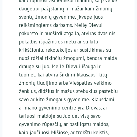
kaip rūpinosi asmeniškai manimi, kaip veikė
daugeliui pažįstamų ir mažai kam žinomų
šventų žmonių gyvenime, įkvėpė juos
reikšmingiems darbams. Meilę Dievui
pakursto ir nuoširdi atgaila, atviras dvasinis
pokalbis išpažinties metu ar su kitu
krikščioniu, rekolekcijos ar susitikimas su
nuoširdžiai tikinčiu žmogumi, bendra malda
drauge su juo. Meilė Dievui išauga ir
tuomet, kai atvira širdimi klausausi kitų
žmonių liudijimo arba Viešpaties veikimo
ženklus, didžius ir mažus stebuklus pastebiu
savo ar kito žmogaus gyvenime. Klausdami,
ar mano gyvenimo centre yra Dievas, ar
tariuosi maldoje su Juo dėl visų savo
gyvenimo rūpesčių, ar pasiilgstu maldos,
kaip jaučiuosi Mišiose, ar trokštu keistis,