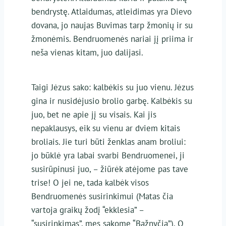
bendrystę. Atlaidumas, atleidimas yra Dievo
dovana, jo naujas Buvimas tarp žmonių ir su
žmonėmis. Bendruomenės nariai jį priima ir
neša vienas kitam, juo dalijasi.
Taigi Jėzus sako: kalbėkis su juo vienu. Jėzus
gina ir nusidėjusio brolio garbę. Kalbėkis su
juo, bet ne apie jį su visais. Kai jis
nepaklausys, eik su vienu ar dviem kitais
broliais. Jie turi būti ženklas anam broliui:
jo būklė yra labai svarbi Bendruomenei, ji
susirūpinusi juo, – žiūrėk atėjome pas tave
trise! O jei ne, tada kalbėk visos
Bendruomenės susirinkimui (Matas čia
vartoja graikų žodį “ekklesia” –
“susirinkimas”, mes sakome “Bažnyčia”). O