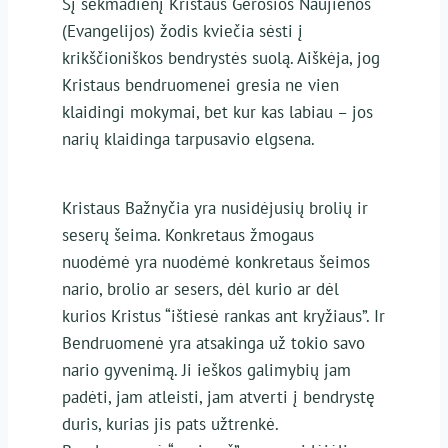
Šį sekmadienį Kristaus Gerosios Naujienos
(Evangelijos) žodis kviečia sėsti į
krikščioniškos bendrystės suolą. Aiškėja, jog
Kristaus bendruomenei gresia ne vien
klaidingi mokymai, bet kur kas labiau – jos
narių klaidinga tarpusavio elgsena.
Kristaus Bažnyčia yra nusidėjusių brolių ir
seserų šeima. Konkretaus žmogaus
nuodėmė yra nuodėmė konkretaus šeimos
nario, brolio ar sesers, dėl kurio ar dėl
kurios Kristus “ištiesė rankas ant kryžiaus”. Ir
Bendruomenė yra atsakinga už tokio savo
nario gyvenimą. Ji ieškos galimybių jam
padėti, jam atleisti, jam atverti į bendrystę
duris, kurias jis pats užtrenkė.