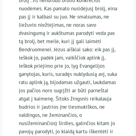
brolį”. Jis nenurodo brolio konkrečios
nuodėmės. Kas pamato nusidėjusį brolį, eina
pas jį ir kalbasi su juo. Ne smalsumas, ne
liežuvio niežtėjimas, ne noras savo
dvasingumą ir aukštumas parodyti veda pas
tą brolį, bet meilė, kuri jį gali laimėti
Bendruomenei. Jėzus aiškiai sako: eik pas jį,
ieškok jo, padėk jam, vaikščiok aplink jį,
ieškok priėjimo prie jo, lyg Evangelijos
ganytojas, kuris, suradęs nuklydusią avį, suka
ratu aplink ją, bijodamas užgauti, laukdamas
jos pačios noro sugrįžti ar būti parneštai
atgal į kaimenę. Šitoks žingsnis reikalauja
budrios ir jautrios (ne tiesmukiškos, ne
valdingos, ne žeminančios, o
nusižeminančios) širdies, galinčios kitam jo
pavojų parodyti, jo klaidą kartu iškentėti ir