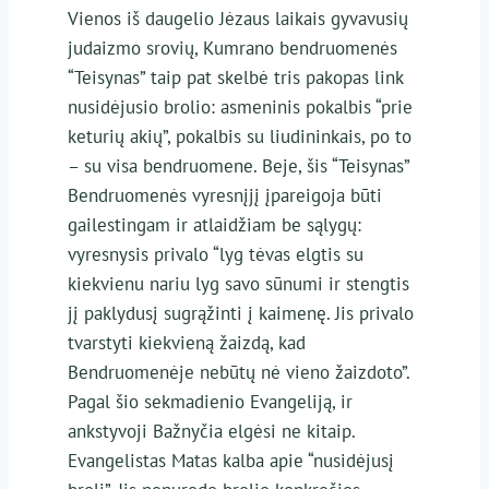
Vienos iš daugelio Jėzaus laikais gyvavusių
judaizmo srovių, Kumrano bendruomenės
“Teisynas” taip pat skelbė tris pakopas link
nusidėjusio brolio: asmeninis pokalbis “prie
keturių akių”, pokalbis su liudininkais, po to
– su visa bendruomene. Beje, šis “Teisynas”
Bendruomenės vyresnįjį įpareigoja būti
gailestingam ir atlaidžiam be sąlygų:
vyresnysis privalo “lyg tėvas elgtis su
kiekvienu nariu lyg savo sūnumi ir stengtis
jį paklydusį sugrąžinti į kaimenę. Jis privalo
tvarstyti kiekvieną žaizdą, kad
Bendruomenėje nebūtų nė vieno žaizdoto”.
Pagal šio sekmadienio Evangeliją, ir
ankstyvoji Bažnyčia elgėsi ne kitaip.
Evangelistas Matas kalba apie “nusidėjusį