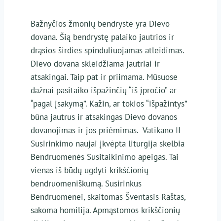
Bažnyčios žmonių bendrystė yra Dievo
dovana. Šią bendrystę palaiko jautrios ir
drąsios širdies spinduliuojamas atleidimas.
Dievo dovana skleidžiama jautriai ir
atsakingai. Taip pat ir priimama. Mūsuose
dažnai pasitaiko išpažinčių “iš įpročio” ar
“pagal įsakymą”. Kažin, ar tokios “išpažintys”
būna jautrus ir atsakingas Dievo dovanos
dovanojimas ir jos priėmimas. Vatikano II
Susirinkimo naujai įkvėpta liturgija skelbia
Bendruomenės Susitaikinimo apeigas. Tai
vienas iš būdų ugdyti krikščionių
bendruomeniškumą. Susirinkus
Bendruomenei, skaitomas Šventasis Raštas,
sakoma homilija. Apmąstomos krikščionių