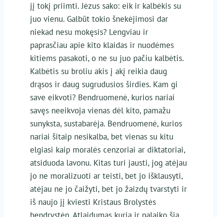
jį tokį priimti. Jėzus sako: eik ir kalbėkis su
juo vienu. Galbūt tokio šnekėjimosi dar
niekad nesu mokęsis? Lengviau ir
paprasčiau apie kito klaidas ir nuodėmes
kitiems pasakoti, o ne su juo pačiu kalbėtis.
Kalbėtis su broliu akis į akį reikia daug
drąsos ir daug sugrudusios širdies. Kam gi
save eikvoti? Bendruomenė, kurios nariai
savęs neeikvoja vienas dėl kito, pamažu
sunyksta, sustabarėja. Bendruomenė, kurios
nariai šitaip nesikalba, bet vienas su kitu
elgiasi kaip moralės cenzoriai ar diktatoriai,
atsiduoda lavonu. Kitas turi jausti, jog atėjau
jo ne moralizuoti ar teisti, bet jo išklausyti,
atėjau ne jo čaižyti, bet jo žaizdų tvarstyti ir
iš naujo jį kviesti Kristaus Brolystės
bendrystėn. Atlaidumas kuria ir palaiko šią