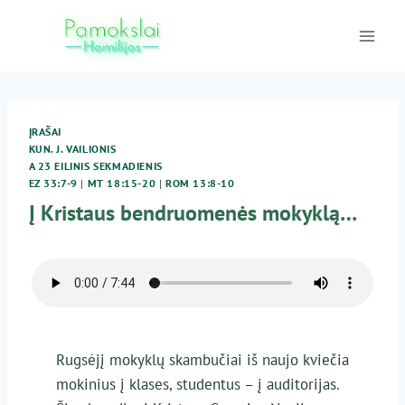
Skip
to
content
ĮRAŠAI
KUN. J. VAILIONIS
A 23 EILINIS SEKMADIENIS
EZ 33:7-9
|
MT 18:15-20
|
ROM 13:8-10
Į Kristaus bendruomenės mokyklą…
Rugsėjį mokyklų skambučiai iš naujo kviečia
mokinius į klases, studentus – į auditorijas.