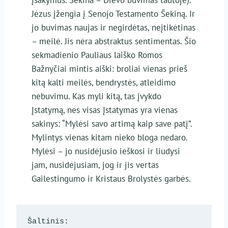
Jėzus įžengia į Senojo Testamento Šekiną. Ir
jo buvimas naujas ir negirdėtas, neįtikėtinas
– meilė. Jis nėra abstraktus sentimentas. Šio
sekmadienio Pauliaus laiško Romos
Bažnyčiai mintis aiški: broliai vienas prieš
kitą kalti meilės, bendrystės, atleidimo
nebuvimu. Kas myli kitą, tas įvykdo
Įstatymą, nes visas Įstatymas yra vienas
sakinys: “Mylėsi savo artimą kaip save patį”.
Mylintys vienas kitam nieko bloga nedaro.
Mylėsi – jo nusidėjusio ieškosi ir liudysi
jam, nusidėjusiam, jog ir jis vertas
Gailestingumo ir Kristaus Brolystės garbės.
Šaltinis: 