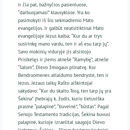
ir čia pat, bažnyčios pasieniuose,
“darbuojamasi” klausyklose. Yra ko
pasimokyti iš šio sekmadienio Mato
evangelijos. Ir galbūt neatsitiktinai Mato
evangelijoje Jėzus kalba: “Kur du ar trys
susirinkę mano vardu, ten ir aš esu tarp jų”.
Savo mokinių viduryje jis atsistojo
Prisikėlęs ir jiems atnešė “Ramybę”, atnešė
“šalom”, Dievo žmogaus pilnatvę. Kur
Bendruomenės atlaidumo bendrystė, ten ir
Jėzus. Jėzaus laikų Rašto aiškintojai
sakydavo: “Kur du skaito Torą, ten tarp jų yra
Šekina” (hebrajų k. žodis, kurio lietuviška
prasmė “palapinė”, “buveinė”, “būstas”. Pagal
Senojo Testamento tradicijas, Šekina buvusi
palapinė, kurioje izraelitai saugojo Dievo
Įsakymus. Šekina – Dievo buvimas tautoje).