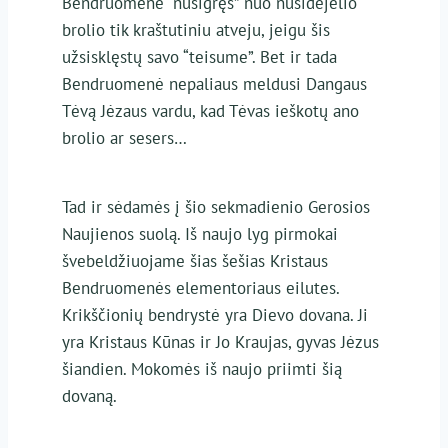
Bendruomenė “nusigręš” nuo nusidėjėlio
brolio tik kraštutiniu atveju, jeigu šis
užsisklęstų savo “teisume”. Bet ir tada
Bendruomenė nepaliaus meldusi Dangaus
Tėvą Jėzaus vardu, kad Tėvas ieškotų ano
brolio ar sesers…
Tad ir sėdamės į šio sekmadienio Gerosios
Naujienos suolą. Iš naujo lyg pirmokai
švebeldžiuojame šias šešias Kristaus
Bendruomenės elementoriaus eilutes.
Krikščionių bendrystė yra Dievo dovana. Ji
yra Kristaus Kūnas ir Jo Kraujas, gyvas Jėzus
šiandien. Mokomės iš naujo priimti šią
dovaną.