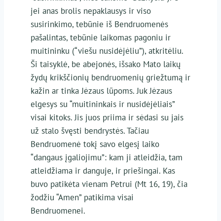
jei anas brolis nepaklausys ir viso
susirinkimo, tebūnie iš Bendruomenės
pašalintas, tebūnie laikomas pagoniu ir
muitininku (“viešu nusidėjėliu”), atkritėliu.
Ši taisyklė, be abejonės, išsako Mato laikų
žydų krikščionių bendruomenių griežtumą ir
kažin ar tinka Jėzaus lūpoms. Juk Jėzaus
elgesys su “muitininkais ir nusidėjėliais”
visai kitoks. Jis juos priima ir sėdasi su jais
už stalo švęsti bendrystės. Tačiau
Bendruomenė tokį savo elgesį laiko
“dangaus įgaliojimu”: kam ji atleidžia, tam
atleidžiama ir danguje, ir priešingai. Kas
buvo patikėta vienam Petrui (Mt 16, 19), čia
žodžiu “Amen” patikima visai
Bendruomenei.