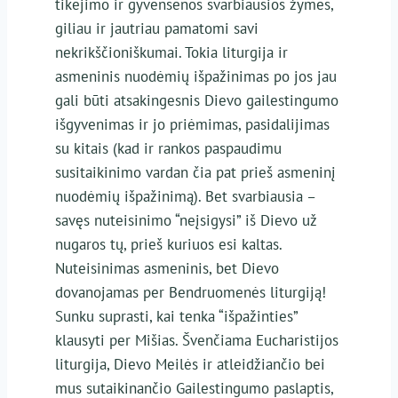
tikėjimo ir gyvensenos svarbiausios žymės,
giliau ir jautriau pamatomi savi
nekrikščioniškumai. Tokia liturgija ir
asmeninis nuodėmių išpažinimas po jos jau
gali būti atsakingesnis Dievo gailestingumo
išgyvenimas ir jo priėmimas, pasidalijimas
su kitais (kad ir rankos paspaudimu
susitaikinimo vardan čia pat prieš asmeninį
nuodėmių išpažinimą). Bet svarbiausia –
savęs nuteisinimo “neįsigysi” iš Dievo už
nugaros tų, prieš kuriuos esi kaltas.
Nuteisinimas asmeninis, bet Dievo
dovanojamas per Bendruomenės liturgiją!
Sunku suprasti, kai tenka “išpažinties”
klausyti per Mišias. Švenčiama Eucharistijos
liturgija, Dievo Meilės ir atleidžiančio bei
mus sutaikinančio Gailestingumo paslaptis,