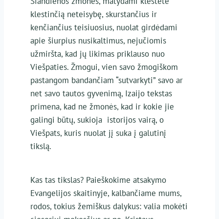
Šiandienos žmonės, matydami klestėte
klestinčią neteisybę, skurstančius ir
kenčiančius teisiuosius, nuolat girdėdami
apie šiurpius nusikaltimus, nejučiomis
užmiršta, kad jų likimas priklauso nuo
Viešpaties. Žmogui, vien savo žmogiškom
pastangom bandančiam “sutvarkyti” savo ar
net savo tautos gyvenimą, Izaijo tekstas
primena, kad ne žmonės, kad ir kokie jie
galingi būtų, sukioja istorijos vairą, o
Viešpats, kuris nuolat jį suka į galutinį
tikslą.
Kas tas tikslas? Paieškokime atsakymo
Evangelijos skaitinyje, kalbančiame mums,
rodos, tokius žemiškus dalykus: valia mokėti