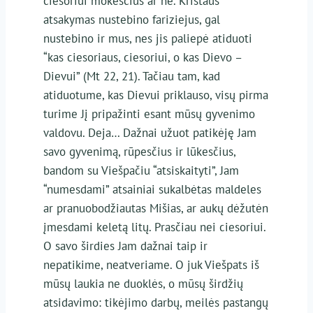
ciesoriui mokesčius ar ne. Kristaus
atsakymas nustebino fariziejus, gal
nustebino ir mus, nes jis paliepė atiduoti
“kas ciesoriaus, ciesoriui, o kas Dievo –
Dievui” (Mt 22, 21). Tačiau tam, kad
atiduotume, kas Dievui priklauso, visų pirma
turime Jį pripažinti esant mūsų gyvenimo
valdovu. Deja… Dažnai užuot patikėję Jam
savo gyvenimą, rūpesčius ir lūkesčius,
bandom su Viešpačiu “atsiskaityti”, Jam
“numesdami” atsainiai sukalbėtas maldeles
ar pranuobodžiautas Mišias, ar aukų dėžutėn
įmesdami keletą litų. Prasčiau nei ciesoriui.
O savo širdies Jam dažnai taip ir
nepatikime, neatveriame. O juk Viešpats iš
mūsų laukia ne duoklės, o mūsų širdžių
atsidavimo: tikėjimo darbų, meilės pastangų