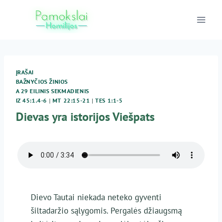
Skip
to
content
ĮRAŠAI
BAŽNYČIOS ŽINIOS
A 29 EILINIS SEKMADIENIS
IZ 45:1.4-6
|
MT 22:15-21
|
TES 1:1-5
Dievas yra istorijos Viešpats
Dievo Tautai niekada neteko gyventi
šiltadaržio sąlygomis. Pergalės džiaugsmą