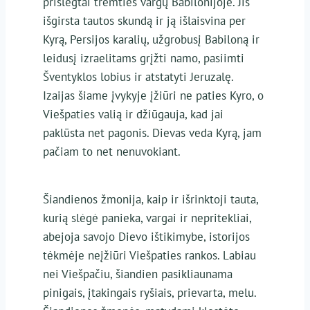
prislėgtai tremties vargų Babilonijoje. Jis
išgirsta tautos skundą ir ją išlaisvina per
Kyrą, Persijos karalių, užgrobusį Babiloną ir
leidusį izraelitams grįžti namo, pasiimti
Šventyklos lobius ir atstatyti Jeruzalę.
Izaijas šiame įvykyje įžiūri ne paties Kyro, o
Viešpaties valią ir džiūgauja, kad jai
paklūsta net pagonis. Dievas veda Kyrą, jam
pačiam to net nenuvokiant.
Šiandienos žmonija, kaip ir išrinktoji tauta,
kurią slėgė panieka, vargai ir nepritekliai,
abejoja savojo Dievo ištikimybe, istorijos
tėkmėje neįžiūri Viešpaties rankos. Labiau
nei Viešpačiu, šiandien pasikliaunama
pinigais, įtakingais ryšiais, prievarta, melu.