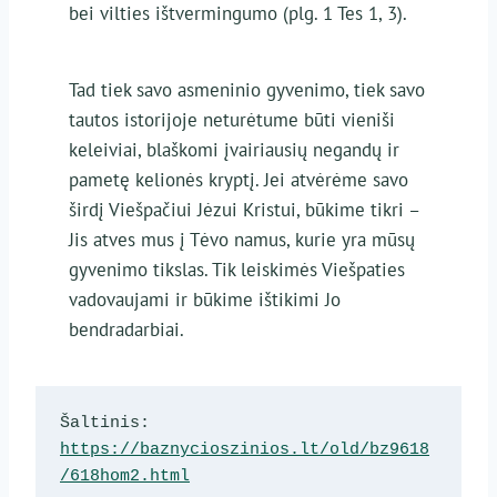
bei vilties ištvermingumo (plg. 1 Tes 1, 3).
Tad tiek savo asmeninio gyvenimo, tiek savo
tautos istorijoje neturėtume būti vieniši
keleiviai, blaškomi įvairiausių negandų ir
pametę kelionės kryptį. Jei atvėrėme savo
širdį Viešpačiui Jėzui Kristui, būkime tikri –
Jis atves mus į Tėvo namus, kurie yra mūsų
gyvenimo tikslas. Tik leiskimės Viešpaties
vadovaujami ir būkime ištikimi Jo
bendradarbiai.
Šaltinis: 
https://baznycioszinios.lt/old/bz9618
/618hom2.html