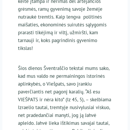
keitė įtampa ir nerimas dėl artėjančios
grėsmės, ramų gyvenimą savoje žemėje
nutraukė tremtis. Kaip lengva politinės
maišaties, ekonominės suirutės sąlygomis
prarasti tikėjimą ir viltį, užmiršti, kam
tarnauji ir, koks pagrindinis gyvenimo
tikslas!
Šios dienos Šventraščio tekstai mums sako,
kad mus valdo ne permainingos istorinės
aplinkybės, o Viešpats, savo įrankiu
paverčiantis net pagonį karalių. “Aš esu
VIEŠPATS ir nėra kito” (Iz 45, 5), – skelbiama
Izraelio tautai, tremtyje nusivylusiai viskuo,
net pradedančiai manyti, jog ją Jahvė
apleido. Jahvė lieka ištikimas savajai tautai,